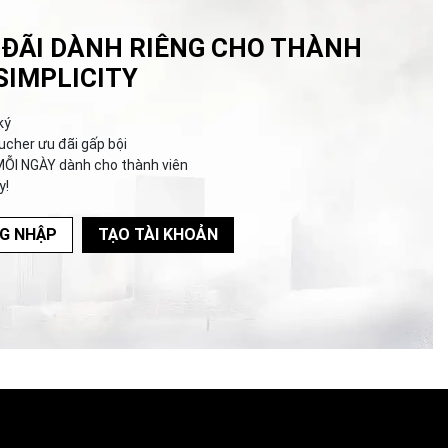
 ĐÃI DÀNH RIÊNG CHO THÀNH
SIMPLICITY
ký
ucher ưu đãi gấp bội
MỖI NGÀY dành cho thành viên
y!
G NHẬP
TẠO TÀI KHOẢN