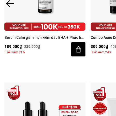
Serum Calm giảm mụn kiềm dầu BHA + Phức hợp
Combo Acne Du
thảo mộc 30ml
mặt 100g và S
189.000₫
309.000₫
239.000₫
40
Tiết kiệm 21%
Tiết kiệm 24%