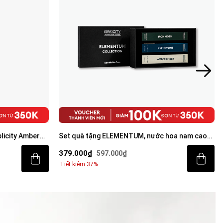
licity Amber
Set quà tặng ELEMENTUM, nước hoa nam cao
au De Parfum
cấp Elementum collection
379.000₫
597.000₫
Tiết kiệm 37%