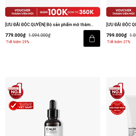
[ƯU ĐÃI ĐỘC QUYỀN] Bộ sản phẩm mờ thâm
[ƯU ĐÃI ĐỘC Q
sáng da toàn diện cho nam
sáng da toàn 
779.000₫
799.000₫
1.094.000₫
1.0
Tiết kiệm 29%
Tiết kiệm 27%