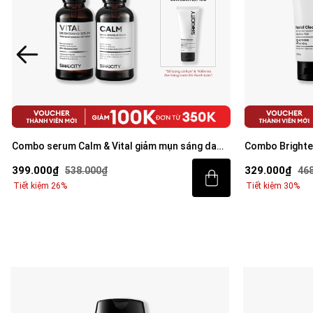
Combo serum Calm & Vital giảm mụn sáng da
Combo Brighte
mờ thâm cho nam BHA + Peptide + 5%
tiết kiệm: Sữa
399.000₫
329.000₫
538.000₫
46
Niacinamide 30ml
Tiết kiệm 26%
Tiết kiệm 30%