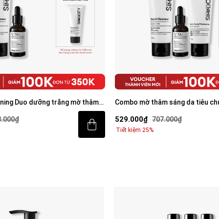
ning Duo dưỡng trắng mờ thâm
Combo mờ thâm sáng da tiêu chu
 rửa mặt 100g & Serum Vital 30ml
Trio
529.000₫
8.000₫
707.000₫
Tiết kiệm 25%