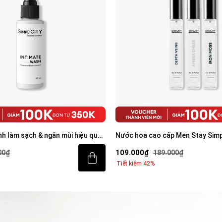
nh làm sạch & ngăn mùi hiệu quả
Nước hoa cao cấp Men Stay Simp
Ember/Iron Moss/Depth Veins E
109.000₫
00₫
189.000₫
9ml
Tiết kiệm 42%