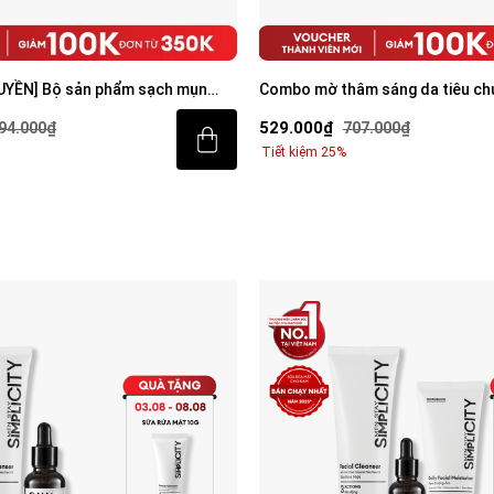
UYỀN] Bộ sản phẩm sạch mụn
Combo mờ thâm sáng da tiêu chu
diện cho nam
Trio
529.000₫
94.000₫
707.000₫
Tiết kiệm 25%