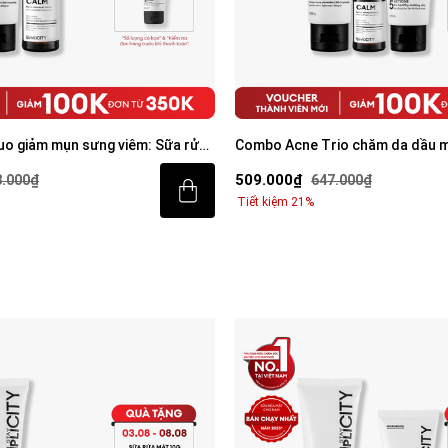
o giảm mụn sưng viêm: Sữa rửa
Combo Acne Trio chăm da dầu m
erum Calm 30ml
mặt 100g, Serum Calm 30ml, Ke
509.000₫
8.000₫
647.000₫
Tiết kiệm 21%