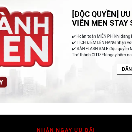
[ĐỘC QUYỀN] ƯU
VIÊN MEN STAY 
✔️︎ Hoàn toàn MIỄN PHÍ khi đăng 
✔️︎ TÍCH ĐIỂM LÊN HẠNG nhận vo
✔️︎ SĂN FLASH SALE độc quyền 
Trở thành CITIZEN ngay hôm na
ĐĂN
NHẬN NGAY ƯU ĐÃI