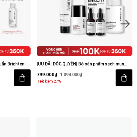
ẩn Brightening
[ƯU ĐÃI ĐỘC QUYỀN] Bộ sản phẩm sạch mụn
sáng da toàn diện cho nam
799.000₫
1.094.000₫
Tiết kiệm 27%