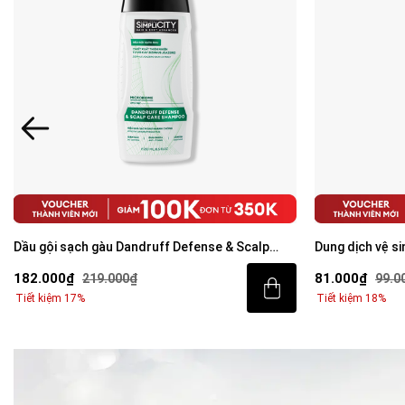
Dầu gội sạch gàu Dandruff Defense & Scalp
Dung dịch vệ si
Care Shampoo 250ml
80ml
182.000₫
81.000₫
219.000₫
99.0
Tiết kiệm 17%
Tiết kiệm 18%