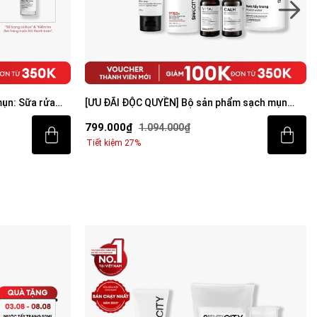
ụn: Sữa rửa
[ƯU ĐÃI ĐỘC QUYỀN] Bộ sản phẩm sạch mụn
m dưỡng ẩm 80g
sáng da toàn diện cho nam
799.000₫
1.094.000₫
Tiết kiệm 27%