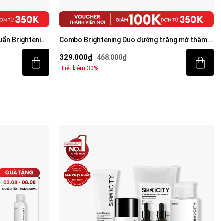
ẩn Brightening
Combo Brightening Duo dưỡng trắng mờ thâm
tiết kiệm: Sữa rửa mặt 100g & Serum Vital 30ml
329.000₫
468.000₫
Tiết kiệm 30%