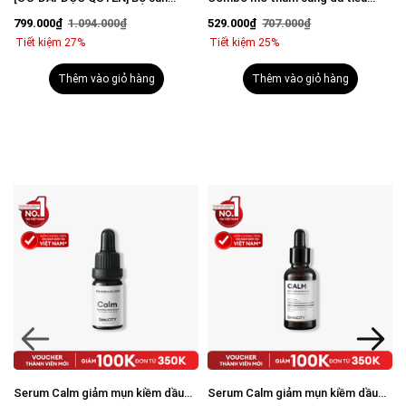
n
phẩm sạch mụn sáng da toàn diện
chuẩn Brightening Trio
799.000₫
1.094.000₫
529.000₫
707.000₫
cho nam
Tiết kiệm 27%
Tiết kiệm 25%
Thêm vào giỏ hàng
Thêm vào giỏ hàng
Serum Calm giảm mụn kiềm dầu
Serum Calm giảm mụn kiềm dầu