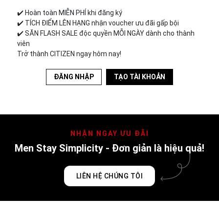
✔️︎ Hoàn toàn MIỄN PHÍ khi đăng ký
✔️︎ TÍCH ĐIỂM LÊN HẠNG nhận voucher ưu đãi gấp bội
✔️︎ SĂN FLASH SALE độc quyền MỖI NGÀY dành cho thành
viên
Trở thành CITIZEN ngay hôm nay!
ĐĂNG NHẬP
TẠO TÀI KHOẢN
NHẬN NGAY ƯU ĐÃI
Men Stay Simplicity - Đơn giản là hiệu quả!
LIÊN HỆ CHÚNG TÔI