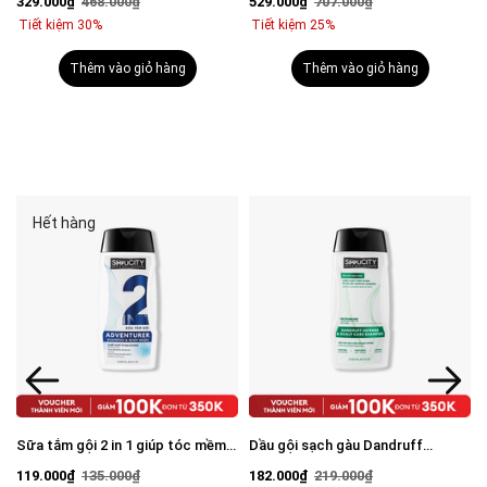
329.000₫
468.000₫
529.000₫
707.000₫
mặt 100g & Serum Vital 30ml
Tiết kiệm 30%
Tiết kiệm 25%
Thêm vào giỏ hàng
Thêm vào giỏ hàng
Hết hàng
Sữa tắm gội 2 in 1 giúp tóc mềm
Dầu gội sạch gàu Dandruff
mượt, chắc khỏe 250ml
Defense & Scalp Care Shampoo
119.000₫
135.000₫
182.000₫
219.000₫
250ml