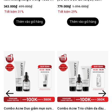
vượt trội Invisible Sunscreen 80ml
phẩm mờ thâm sáng da toàn diện
343.000₫
499.000₫
779.000₫
1.094.000₫
với SPF 50+ PA++++
cho nam
Tiết kiệm 31%
Tiết kiệm 29%
Thêm vào giỏ hàng
Thêm vào giỏ hàng
Combo Acne Duo giảm mụn sưng
Combo Acne Trio chăm da dầu