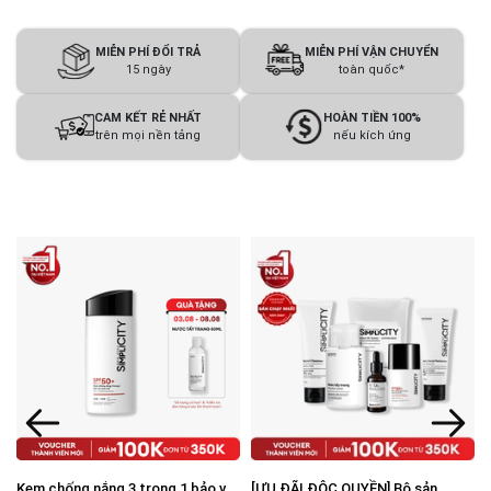
MIỄN PHÍ ĐỔI TRẢ
MIỄN PHÍ VẬN CHUYỂN
15 ngày
toàn quốc*
CAM KẾT RẺ NHẤT
HOÀN TIỀN 100%
trên mọi nền tảng
nếu kích ứng
Kem chống nắng 3 trong 1 bảo vệ
[ƯU ĐÃI ĐỘC QUYỀN] Bộ sản