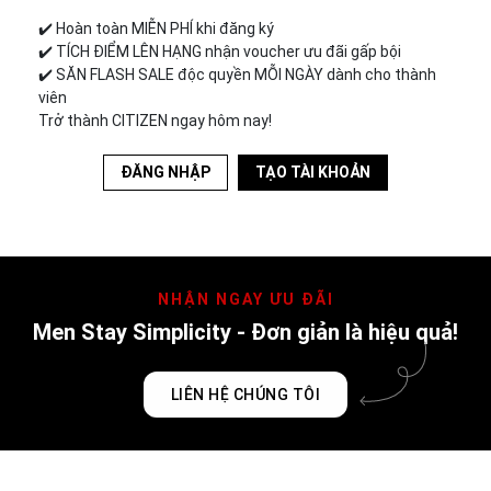
✔️︎ Hoàn toàn MIỄN PHÍ khi đăng ký
✔️︎ TÍCH ĐIỂM LÊN HẠNG nhận voucher ưu đãi gấp bội
✔️︎ SĂN FLASH SALE độc quyền MỖI NGÀY dành cho thành
viên
Trở thành CITIZEN ngay hôm nay!
ĐĂNG NHẬP
TẠO TÀI KHOẢN
NHẬN NGAY ƯU ĐÃI
Men Stay Simplicity - Đơn giản là hiệu quả!
LIÊN HỆ CHÚNG TÔI