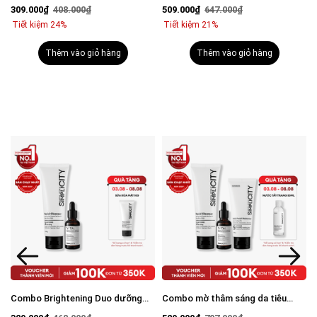
viêm: Sữa rửa mặt 100g và Serum
mụn: Sữa rửa mặt 100g, Serum
309.000₫
408.000₫
509.000₫
647.000₫
Calm 30ml
Calm 30ml, Kem dưỡng ẩm 80g
Tiết kiệm 24%
Tiết kiệm 21%
Thêm vào giỏ hàng
Thêm vào giỏ hàng
Combo Brightening Duo dưỡng
Combo mờ thâm sáng da tiêu
trắng mờ thâm tiết kiệm: Sữa rửa
chuẩn Brightening Trio