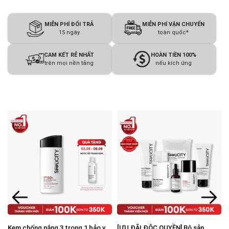
MIỄN PHÍ ĐỔI TRẢ
MIỄN PHÍ VẬN CHUYỂN
15 ngày
toàn quốc*
CAM KẾT RẺ NHẤT
HOÀN TIỀN 100%
trên mọi nền tảng
nếu kích ứng
Kem chống nắng 3 trong 1 bảo vệ
[ƯU ĐÃI ĐỘC QUYỀN] Bộ sản