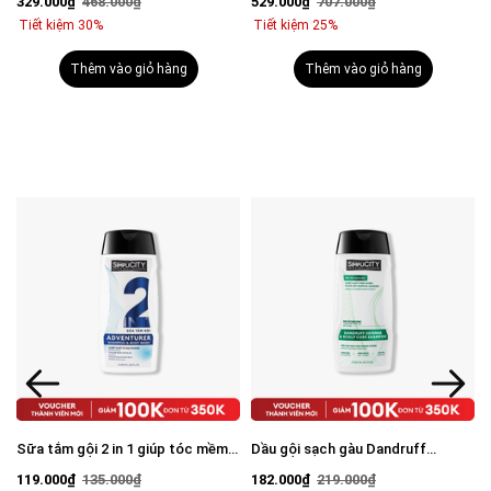
329.000₫
468.000₫
529.000₫
707.000₫
mặt 100g & Serum Vital 30ml
Tiết kiệm 30%
Tiết kiệm 25%
Thêm vào giỏ hàng
Thêm vào giỏ hàng
Sữa tắm gội 2 in 1 giúp tóc mềm
Dầu gội sạch gàu Dandruff
mượt, chắc khỏe 250ml
Defense & Scalp Care Shampoo
119.000₫
135.000₫
182.000₫
219.000₫
250ml