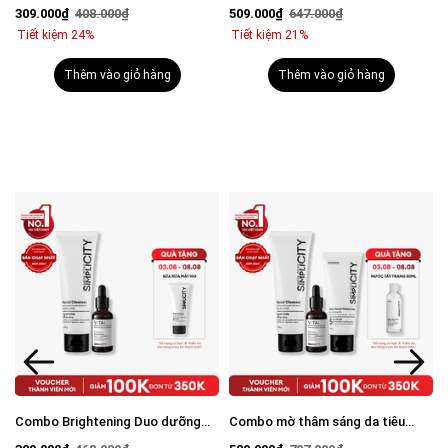
viêm: Sữa rửa mặt 100g và Serum
mụn: Sữa rửa mặt 100g, Serum
309.000₫
408.000₫
509.000₫
647.000₫
Calm 30ml
Calm 30ml, Kem dưỡng ẩm 80g
Tiết kiệm 24%
Tiết kiệm 21%
Thêm vào giỏ hàng
Thêm vào giỏ hàng
Combo Brightening Duo dưỡng
Combo mờ thâm sáng da tiêu
trắng mờ thâm tiết kiệm: Sữa rửa
chuẩn Brightening Trio