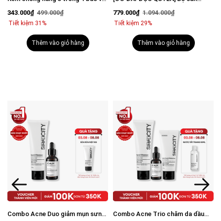
vượt trội Invisible Sunscreen 80ml
phẩm mờ thâm sáng da toàn diện
343.000₫
499.000₫
779.000₫
1.094.000₫
với SPF 50+ PA++++
cho nam
Tiết kiệm 31%
Tiết kiệm 29%
Thêm vào giỏ hàng
Thêm vào giỏ hàng
Combo Acne Duo giảm mụn sưng
Combo Acne Trio chăm da dầu