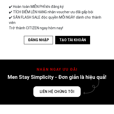
✔️︎ Hoàn toàn MIỄN PHÍ khi đăng ký
✔️︎ TÍCH ĐIỂM LÊN HẠNG nhận voucher ưu đãi gấp bội
✔️︎ SĂN FLASH SALE độc quyền MỖI NGÀY dành cho thành
viên
Trở thành CITIZEN ngay hôm nay!
ĐĂNG NHẬP
TẠO TÀI KHOẢN
NHẬN NGAY ƯU ĐÃI
Men Stay Simplicity - Đơn giản là hiệu quả!
LIÊN HỆ CHÚNG TÔI