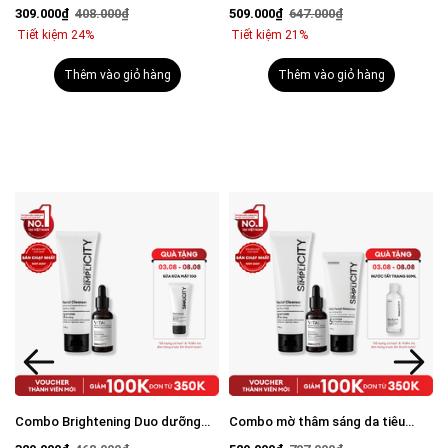
viêm: Sữa rửa mặt 100g và Serum
mụn: Sữa rửa mặt 100g, Serum
309.000₫
408.000₫
509.000₫
647.000₫
Calm 30ml
Calm 30ml, Kem dưỡng ẩm 80g
Tiết kiệm 24%
Tiết kiệm 21%
Thêm vào giỏ hàng
Thêm vào giỏ hàng
Combo Brightening Duo dưỡng
Combo mờ thâm sáng da tiêu
trắng mờ thâm tiết kiệm: Sữa rửa
chuẩn Brightening Trio