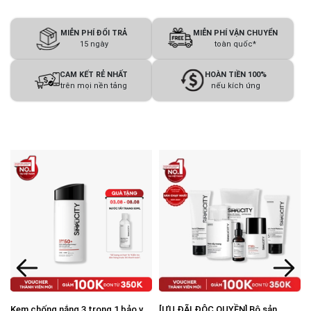
MIỄN PHÍ ĐỔI TRẢ
MIỄN PHÍ VẬN CHUYỂN
15 ngày
toàn quốc*
CAM KẾT RẺ NHẤT
HOÀN TIỀN 100%
trên mọi nền tảng
nếu kích ứng
Kem chống nắng 3 trong 1 bảo vệ
[ƯU ĐÃI ĐỘC QUYỀN] Bộ sản