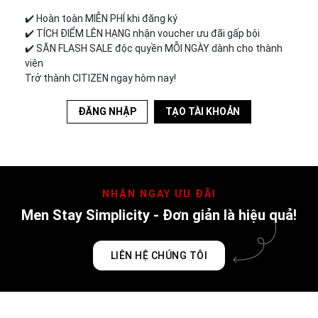
✔️︎ Hoàn toàn MIỄN PHÍ khi đăng ký
✔️︎ TÍCH ĐIỂM LÊN HẠNG nhận voucher ưu đãi gấp bội
✔️︎ SĂN FLASH SALE độc quyền MỖI NGÀY dành cho thành
viên
Trở thành CITIZEN ngay hôm nay!
ĐĂNG NHẬP
TẠO TÀI KHOẢN
NHẬN NGAY ƯU ĐÃI
Men Stay Simplicity - Đơn giản là hiệu quả!
LIÊN HỆ CHÚNG TÔI