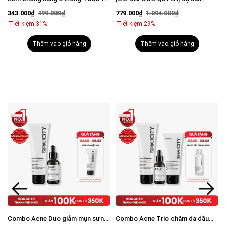
vượt trội Invisible Sunscreen 80ml
phẩm mờ thâm sáng da toàn diện
343.000₫
499.000₫
779.000₫
1.094.000₫
với SPF 50+ PA++++
cho nam
Tiết kiệm 31%
Tiết kiệm 29%
Thêm vào giỏ hàng
Thêm vào giỏ hàng
Combo Acne Duo giảm mụn sưng
Combo Acne Trio chăm da dầu