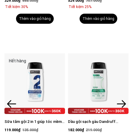
329.000₫
468.000₫
529.000₫
707.000₫
mặt 100g & Serum Vital 30ml
Tiết kiệm 30%
Tiết kiệm 25%
Thêm vào giỏ hàng
Thêm vào giỏ hàng
Hết hàng
Sữa tắm gội 2 in 1 giúp tóc mềm
Dầu gội sạch gàu Dandruff
mượt, chắc khỏe 250ml
Defense & Scalp Care Shampoo
119.000₫
135.000₫
182.000₫
219.000₫
250ml