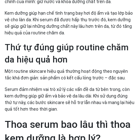
chính của mình: giữ nước và khóa dưỡng chất trên da.
Kem dưỡng giúp hạn chế tình trạng bay hơi độ ẩm và tạo lớp bảo
vệ cho làn da. Khi serum đã được hấp thụ trước đó, kem dưỡng
sẽ giúp giữ lại những dưỡng chất này lâu hơn trên da, từ đó tăng
hiệu quả của routine chăm da.
Thứ tự đúng giúp routine chăm
da hiệu quả hơn
Một routine skincare hiệu quả thường hoạt động theo nguyên
tắc khá đơn giản: sản phẩm có kết cấu lỏng trước – đặc sau.
Serum đảm nhiệm vai trò xử lý các vấn đề da từ bên trong, còn
kem dưỡng giúp giữ ẩm và bảo vệ da lâu dài. Khi sử dụng đúng
thứ tự này, các bước skincare sẽ hỗ trợ lẫn nhau và mang lại hiệu
quả tốt hơn theo thời gian.
Thoa serum bao lâu thì thoa
kem dưỡng là hợp lý?