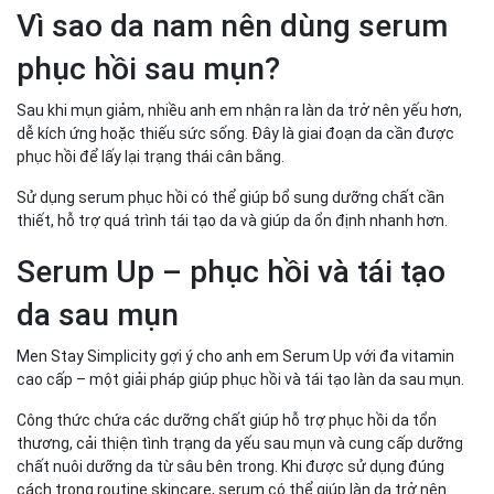
Vì sao da nam nên dùng serum
phục hồi sau mụn?
Sau khi mụn giảm, nhiều anh em nhận ra làn da trở nên yếu hơn,
dễ kích ứng hoặc thiếu sức sống. Đây là giai đoạn da cần được
phục hồi để lấy lại trạng thái cân bằng.
Sử dụng serum phục hồi có thể giúp bổ sung dưỡng chất cần
thiết, hỗ trợ quá trình tái tạo da và giúp da ổn định nhanh hơn.
Serum Up – phục hồi và tái tạo
da sau mụn
Men Stay Simplicity gợi ý cho anh em Serum Up với đa vitamin
cao cấp – một giải pháp giúp phục hồi và tái tạo làn da sau mụn.
Công thức chứa các dưỡng chất giúp hỗ trợ phục hồi da tổn
thương, cải thiện tình trạng da yếu sau mụn và cung cấp dưỡng
chất nuôi dưỡng da từ sâu bên trong. Khi được sử dụng đúng
cách trong routine skincare, serum có thể giúp làn da trở nên