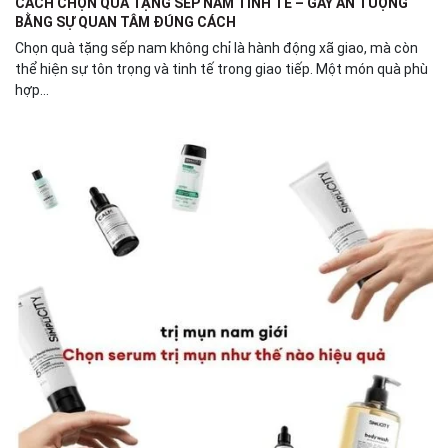
CÁCH CHỌN QUÀ TẶNG SẾP NAM TINH TẾ – GÂY ẤN TƯỢNG
BẰNG SỰ QUAN TÂM ĐÚNG CÁCH
Chọn quà tặng sếp nam không chỉ là hành động xã giao, mà còn
thể hiện sự tôn trọng và tinh tế trong giao tiếp. Một món quà phù
hợp...