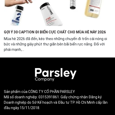
GỢI Ý 30 CAPTION ĐI BIỂN CỰC CHẤT CHO MÙA HÈ NÀY 2026
Mùa hè 2026 đã đến, kéo theo những chuyến đi trốn cái nóng oi
bức và những giây phút thư giãn bên bãi biển rực nắng. Đối với
phái mạnh,...
Sản phẩm của CÔNG TY CỔ PHẦN PARSLEY
Mã số doanh nghiệp: 0315391861. Giấy chứng nhận Đăng ký
Doanh nghiệp do Sở Kế hoạch và Đầu tư TP. Hồ Chí Minh cấp lần
đầu ngày 15/11/2018.