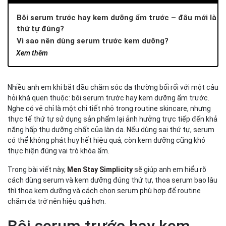
Bôi serum trước hay kem dưỡng ẩm trước – đâu mới là
thứ tự đúng?
Vì sao nên dùng serum trước kem dưỡng?
Kết cấu serum giúp thẩm thấu nhanh hơn
Xem thêm
Kem dưỡng ẩm đóng vai trò “khóa” dưỡng chất
Thứ tự đúng giúp routine chăm da hiệu quả hơn
Nhiều anh em khi bắt đầu chăm sóc da thường bối rối với một câu
Thoa serum bao lâu thì thoa kem dưỡng là hợp lý?
hỏi khá quen thuộc: bôi serum trước hay kem dưỡng ẩm trước.
Thời gian chờ giúp serum thẩm thấu tốt hơn
Nghe có vẻ chỉ là một chi tiết nhỏ trong routine skincare, nhưng
Không nên chờ quá lâu giữa các bước
thực tế thứ tự sử dụng sản phẩm lại ảnh hưởng trực tiếp đến khả
Tùy loại serum mà thời gian chờ có thể khác nhau
năng hấp thụ dưỡng chất của làn da. Nếu dùng sai thứ tự, serum
Cách chọn serum phù hợp cho từng loại da nam
có thể không phát huy hết hiệu quả, còn kem dưỡng cũng khó
Serum cho da dầu mụn
thực hiện đúng vai trò khóa ẩm.
Serum phục hồi da sau mụn
Trong bài viết này,
Men Stay Simplicity
sẽ giúp anh em hiểu rõ
Serum chống lão hóa hoặc dưỡng sáng
cách dùng serum và kem dưỡng đúng thứ tự, thoa serum bao lâu
Gợi ý serum phục hồi da từ Men Stay Simplicity
thì thoa kem dưỡng và cách chọn serum phù hợp để routine
Vì sao da nam nên dùng serum phục hồi sau mụn?
chăm da trở nên hiệu quả hơn.
Serum Up – phục hồi và tái tạo da sau mụn
Bôi serum trước hay kem
Kết luận – Dùng serum đúng thứ tự để da hấp thụ tốt