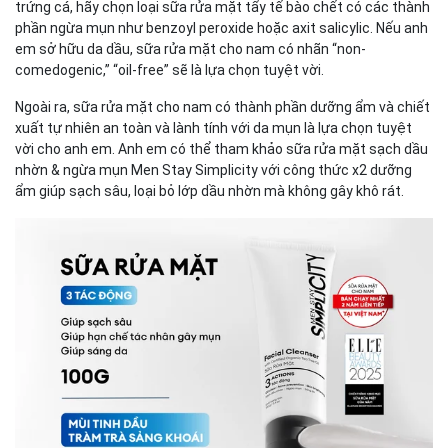
trứng cá, hãy chọn loại sữa rửa mặt tẩy tế bào chết có các thành
phần ngừa mụn như benzoyl peroxide hoặc axit salicylic. Nếu anh
em sở hữu da dầu, sữa rửa mặt cho nam có nhãn “non-
comedogenic,” “oil-free” sẽ là lựa chọn tuyệt vời.
Ngoài ra, sữa rửa mặt cho nam có thành phần dưỡng ẩm và chiết
xuất tự nhiên an toàn và lành tính với da mụn là lựa chọn tuyệt
vời cho anh em. Anh em có thể tham khảo sữa rửa mặt sạch dầu
nhờn & ngừa mụn Men Stay Simplicity với công thức x2 dưỡng
ẩm giúp sạch sâu, loại bỏ lớp dầu nhờn mà không gây khô rát.