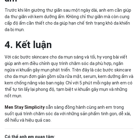
Trước khi lên giường thư giãn sau một ngày dài, anh em cần giúp
da thư giãn với kem dưỡng ẩm. KHông chỉ thư giãn mà còn cung
cấp độ ẩm cần thiết cho da giúp hạn chế tình trạng khô da khiến
da bị mụn.
4. Kết luận
Với các bước skincare cho da mụn sáng và tối, hy vọng bài viết
giúp anh em điều chỉnh quy trình chăm sóc da phù hợp, ngăn
ngừa vi khuẩn gây mụn phát triển. Trên đây là các bước skincare
cho da mụn đơn giản gồm sữa rửa mặt, serum, kem dưỡng ẩm và
kem chống nắng vào ban ngày. Chỉ với 5 phút mỗi ngày anh em có
thể tự tin lấy lại phong độ, tạm biệt vi khuẩn gây mụn và những
nốt mụn.
Men Stay Simplicity
sẵn sàng đồng hành cùng anh em trong
suốt quá trình chăm sóc da với những sản phẩm tinh gọn, dễ xài,
dễ hiểu và hiệu quả cao.
Có thể anh em quan tâm: