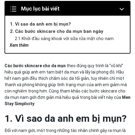
Mục lục bài viết
1. Vì sao da anh em bị mụn?
2. Các bước skincare cho da mụn ban ngày
2.1 Khởi đầu sảng khoái với sữa rửa mặt cho nam
Xem thêm
2.3 Kem dưỡng ẩm bảo vệ da khỏi các tác động bên
ngoài
2.4 Không thể thiếu kem chống nắng trong các bước
Các bước skincare cho da mụn
theo đúng quy trình là “vũ khí”
skincare cho da mụn ban ngày
hiệu quả giúp anh em tạm biệt da mụn và lấy lại phong độ. Hầu
3. Các bước skincare cho da mụn buổi tối
hết nam giới đều thích chăm sóc da tối giản, tuy nhiên chỉ một
3.1 Làm sạch da mặt với sữa rửa mặt nam
thanh xà phòng không giúp tình trạng mụn của anh em giảm mà
3.2 Sử dụng serum
còn nghiêm trọng hơn. Cùng tham khảo các bước skincare cho
3.3 Không thể bỏ qua kem dưỡng ẩm
da mụn nam giới đơn giản mà hiệu quả trong bài viết này của
Men
4. Kết luận
Stay Simplicity
.
1. Vì sao da anh em bị mụn?
Đối với nam giới, một trong những tác nhân chính gây ra mụn là