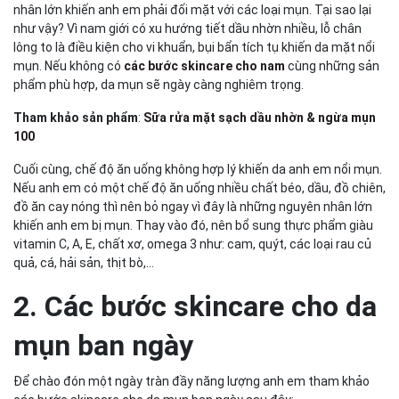
nhân lớn khiến anh em phải đối mặt với các loại mụn. Tại sao lại
như vậy? Vì nam giới có xu hướng tiết dầu nhờn nhiều, lỗ chân
lông to là điều kiện cho vi khuẩn, bụi bẩn tích tụ khiến da mặt nổi
mụn. Nếu không có
các bước skincare cho nam
cùng những sản
phẩm phù hợp, da mụn sẽ ngày càng nghiêm trọng.
Tham khảo sản phẩm
:
Sữa rửa mặt sạch dầu nhờn & ngừa mụn
100
Cuối cùng, chế độ ăn uống không hợp lý khiến da anh em nổi mụn.
Nếu anh em có một chế độ ăn uống nhiều chất béo, dầu, đồ chiên,
đồ ăn cay nóng thì nên bỏ ngay vì đây là những nguyên nhân lớn
khiến anh em bị mụn. Thay vào đó, nên bổ sung thực phẩm giàu
vitamin C, A, E, chất xơ, omega 3 như: cam, quýt, các loại rau củ
quả, cá, hải sản, thịt bò,...
2. Các bước skincare cho da
mụn ban ngày
Để chào đón một ngày tràn đầy năng lượng anh em tham khảo