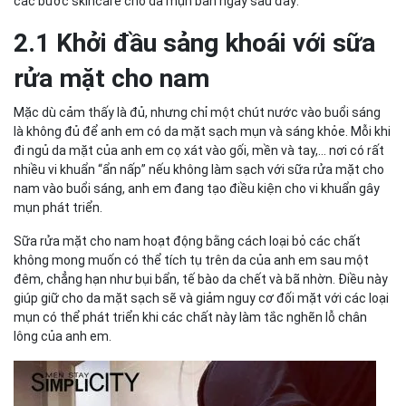
các bước skincare cho da mụn ban ngày sau đây:
2.1 Khởi đầu sảng khoái với sữa
rửa mặt cho nam
Mặc dù cảm thấy là đủ, nhưng chỉ một chút nước vào buổi sáng
là không đủ để anh em có da mặt sạch mụn và sáng khỏe. Mỗi khi
đi ngủ da mặt của anh em cọ xát vào gối, mền và tay,... nơi có rất
nhiều vi khuẩn “ẩn nấp” nếu không làm sạch với sữa rửa mặt cho
nam vào buổi sáng, anh em đang tạo điều kiện cho vi khuẩn gây
mụn phát triển.
Sữa rửa mặt cho nam hoạt động bằng cách loại bỏ các chất
không mong muốn có thể tích tụ trên da của anh em sau một
đêm, chẳng hạn như bụi bẩn, tế bào da chết và bã nhờn. Điều này
giúp giữ cho da mặt sạch sẽ và giảm nguy cơ đối mặt với các loại
mụn có thể phát triển khi các chất này làm tắc nghẽn lỗ chân
lông của anh em.