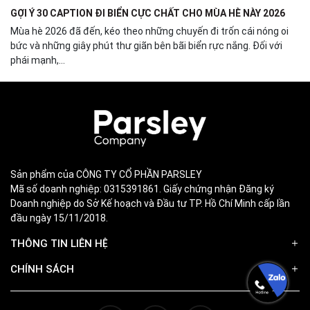
GỢI Ý 30 CAPTION ĐI BIỂN CỰC CHẤT CHO MÙA HÈ NÀY 2026
Mùa hè 2026 đã đến, kéo theo những chuyến đi trốn cái nóng oi
bức và những giây phút thư giãn bên bãi biển rực nắng. Đối với
phái mạnh,...
Sản phẩm của CÔNG TY CỔ PHẦN PARSLEY
Mã số doanh nghiệp: 0315391861. Giấy chứng nhận Đăng ký
Doanh nghiệp do Sở Kế hoạch và Đầu tư TP. Hồ Chí Minh cấp lần
đầu ngày 15/11/2018.
THÔNG TIN LIÊN HỆ
CHÍNH SÁCH