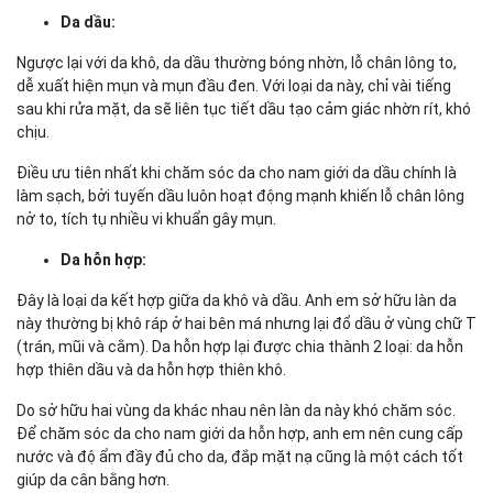
Da dầu:
Ngược lại với da khô, da dầu thường bóng nhờn, lỗ chân lông to,
dễ xuất hiện mụn và mụn đầu đen. Với loại da này, chỉ vài tiếng
sau khi rửa mặt, da sẽ liên tục tiết dầu tạo cảm giác nhờn rít, khó
chịu.
Điều ưu tiên nhất khi chăm sóc da cho nam giới da dầu chính là
làm sạch, bởi tuyến dầu luôn hoạt động mạnh khiến lỗ chân lông
nở to, tích tụ nhiều vi khuẩn gây mụn.
Da hỗn hợp:
Đây là loại da kết hợp giữa da khô và dầu. Anh em sở hữu làn da
này thường bị khô ráp ở hai bên má nhưng lại đổ dầu ở vùng chữ T
(trán, mũi và cằm). Da hỗn hợp lại được chia thành 2 loại: da hỗn
hợp thiên dầu và da hỗn hợp thiên khô.
Do sở hữu hai vùng da khác nhau nên làn da này khó chăm sóc.
Để chăm sóc da cho nam giới da hỗn hợp, anh em nên cung cấp
nước và độ ẩm đầy đủ cho da, đắp mặt nạ cũng là một cách tốt
giúp da cân bằng hơn.