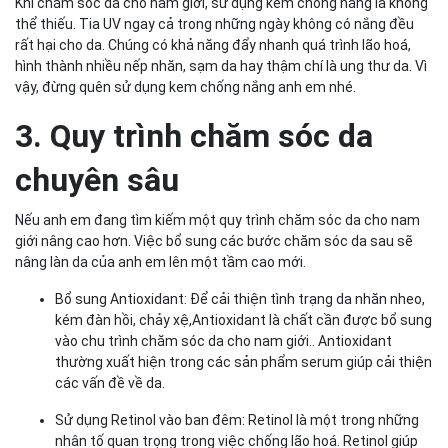
Khi chăm sóc da cho nam giới, sử dụng kem chống nắng là không
thể thiếu. Tia UV ngay cả trong những ngày không có nắng đều
rất hại cho da. Chúng có khả năng đẩy nhanh quá trình lão hoá,
hình thành nhiều nếp nhăn, sạm da hay thậm chí là ung thư da. Vì
vậy, đừng quên sử dụng kem chống nắng anh em nhé.
3. Quy trình chăm sóc da
chuyên sâu
Nếu anh em đang tìm kiếm một quy trình chăm sóc da cho nam
giới nâng cao hơn. Việc bổ sung các bước chăm sóc da sau sẽ
nâng làn da của anh em lên một tầm cao mới.
Bổ sung Antioxidant: Để cải thiện tình trạng da nhăn nheo,
kém đàn hồi, chảy xệ,Antioxidant là chất cần được bổ sung
vào chu trình chăm sóc da cho nam giới.. Antioxidant
thường xuất hiện trong các sản phẩm serum giúp cải thiện
các vấn đề về da.
Sử dụng Retinol vào ban đêm: Retinol là một trong những
nhân tố quan trọng trong việc chống lão hoá. Retinol giúp