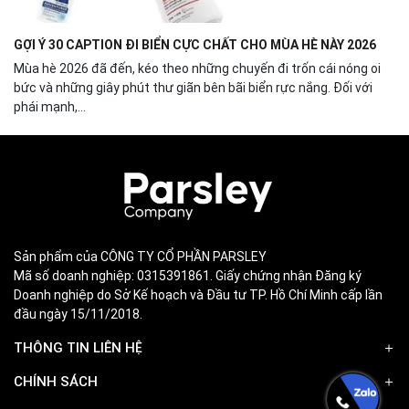
GỢI Ý 30 CAPTION ĐI BIỂN CỰC CHẤT CHO MÙA HÈ NÀY 2026
Mùa hè 2026 đã đến, kéo theo những chuyến đi trốn cái nóng oi
bức và những giây phút thư giãn bên bãi biển rực nắng. Đối với
phái mạnh,...
Sản phẩm của CÔNG TY CỔ PHẦN PARSLEY
Mã số doanh nghiệp: 0315391861. Giấy chứng nhận Đăng ký
Doanh nghiệp do Sở Kế hoạch và Đầu tư TP. Hồ Chí Minh cấp lần
đầu ngày 15/11/2018.
THÔNG TIN LIÊN HỆ
CHÍNH SÁCH