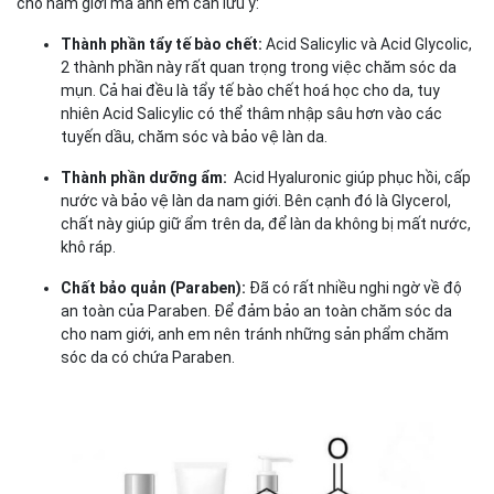
cho nam giới mà anh em cần lưu ý:
Thành phần tẩy tế bào chết:
Acid Salicylic và Acid Glycolic,
2 thành phần này rất quan trọng trong việc chăm sóc da
mụn. Cả hai đều là tẩy tế bào chết hoá học cho da, tuy
nhiên Acid Salicylic có thể thâm nhập sâu hơn vào các
tuyến dầu, chăm sóc và bảo vệ làn da.
Thành phần dưỡng ẩm:
Acid Hyaluronic giúp phục hồi, cấp
nước và bảo vệ làn da nam giới. Bên cạnh đó là Glycerol,
chất này giúp giữ ẩm trên da, để làn da không bị mất nước,
khô ráp.
Chất bảo quản (Paraben):
Đã có rất nhiều nghi ngờ về độ
an toàn của Paraben. Để đảm bảo an toàn chăm sóc da
cho nam giới, anh em nên tránh những sản phẩm chăm
sóc da có chứa Paraben.