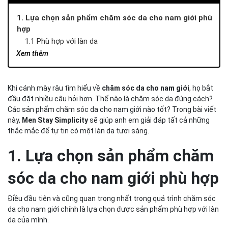
1. Lựa chọn sản phẩm chăm sóc da cho nam giới phù
hợp
1.1 Phù hợp với làn da
1.2 Lưu ý thành phần
Xem thêm
2. Các bước đơn giản để chăm sóc da cho nam giới
Bước 1: Làm sạch 2 lần 1 ngày
Khi cánh mày râu tìm hiểu về
chăm sóc da cho nam giới
, họ bắt
Bước 2: Dưỡng ẩm ngày 2 lần
đầu đặt nhiều câu hỏi hơn. Thế nào là chăm sóc da đúng cách?
Bước 3: Sử dụng kem chống nắng vào ban ngày
Các sản phẩm chăm sóc da cho nam giới nào tốt? Trong bài viết
3. Quy trình chăm sóc da chuyên sâu
này,
Men Stay Simplicity
sẽ giúp anh em giải đáp tất cả những
4. Chế độ ăn uống lành mạnh
thắc mắc để tự tin có một làn da tươi sáng.
5. Địa chỉ mua sản phẩm chăm sóc da cho nam giới uy
tín
1. Lựa chọn sản phẩm chăm
6. Kết luận
sóc da cho nam giới phù hợp
Điều đầu tiên và cũng quan trọng nhất trong quá trình chăm sóc
da cho nam giới chính là lựa chọn được sản phẩm phù hợp với làn
da của mình.