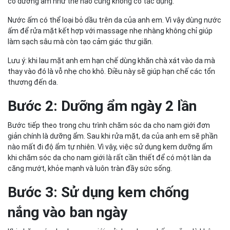
có dưỡng ẩm như thế nào cũng không có tác dụng.
Nước ấm có thể loại bỏ dầu trên da của anh em. Vì vậy dùng nước
ấm để rửa mặt kết hợp với massage nhẹ nhàng không chỉ giúp
làm sạch sâu mà còn tạo cảm giác thư giãn.
Lưu ý: khi lau mặt anh em hạn chế dùng khăn chà xát vào da mà
thay vào đó là vỗ nhẹ cho khô. Điều này sẽ giúp hạn chế các tổn
thương đến da.
Bước 2: Dưỡng ẩm ngày 2 lần
Bước tiếp theo trong chu trình chăm sóc da cho nam giới đơn
giản chính là dưỡng ẩm. Sau khi rửa mặt, da của anh em sẽ phần
nào mất đi độ ẩm tự nhiên. Vì vậy, việc sử dụng kem dưỡng ẩm
khi chăm sóc da cho nam giới là rất cần thiết để có một làn da
căng mướt, khỏe mạnh và luôn tràn đầy sức sống.
Bước 3: Sử dụng kem chống
nắng vào ban ngày