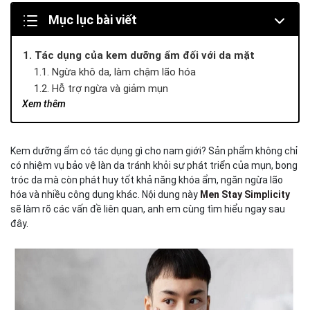
Mục lục bài viết
1. Tác dụng của kem dưỡng ẩm đối với da mặt
1.1. Ngừa khô da, làm chậm lão hóa
1.2. Hỗ trợ ngừa và giảm mụn
Xem thêm
1.3. Củng cố hàng rào bảo vệ da
1.4. Hạn chế kích ứng, kiểm soát dầu thừa
1.5. Làm sáng và khóa ẩm cho da
Kem dưỡng ẩm có tác dụng gì cho nam giới? Sản phẩm không chỉ
2. Các bước sử dụng kem dưỡng ẩm khoa học và đúng
có nhiệm vụ bảo vệ làn da tránh khỏi sự phát triển của mụn, bong
cách
tróc da mà còn phát huy tốt khả năng khóa ẩm, ngăn ngừa lão
3. Kinh nghiệm lựa chọn kem dưỡng ẩm cho nam
hóa và nhiều công dụng khác. Nội dung này
Men Stay Simplicity
3.1. Lựa chọn theo đặc tính của sản phẩm
sẽ làm rõ các vấn đề liên quan, anh em cùng tìm hiểu ngay sau
3.2. Kem dưỡng ẩm cho da dầu hoặc da mụn
đây.
3.3. Kem dưỡng ẩm cho da khô
3.4. Kem dưỡng ẩm cho da nhạy cảm
4. Lưu ý khi lựa chọn kem dưỡng ẩm cho da mặt nam
giới
5. Combo làm sạch & bảo vệ toàn diện Starter Duo