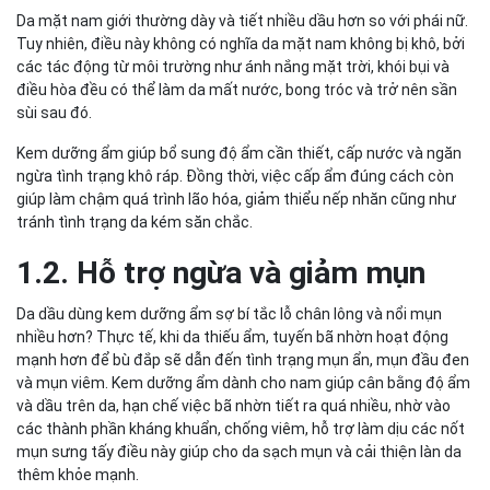
Da mặt nam giới thường dày và tiết nhiều dầu hơn so với phái nữ.
Tuy nhiên, điều này không có nghĩa da mặt nam không bị khô, bởi
các tác động từ môi trường như ánh nắng mặt trời, khói bụi và
điều hòa đều có thể làm da mất nước, bong tróc và trở nên sần
sùi sau đó.
Kem dưỡng ẩm giúp bổ sung độ ẩm cần thiết, cấp nước và ngăn
ngừa tình trạng khô ráp. Đồng thời, việc cấp ẩm đúng cách còn
giúp làm chậm quá trình lão hóa, giảm thiểu nếp nhăn cũng như
tránh tình trạng da kém săn chắc.
1.2. Hỗ trợ ngừa và giảm mụn
Da dầu dùng kem dưỡng ẩm sợ bí tắc lỗ chân lông và nổi mụn
nhiều hơn? Thực tế, khi da thiếu ẩm, tuyến bã nhờn hoạt động
mạnh hơn để bù đắp sẽ dẫn đến tình trạng mụn ẩn, mụn đầu đen
và mụn viêm. Kem dưỡng ẩm dành cho nam giúp cân bằng độ ẩm
và dầu trên da, hạn chế việc bã nhờn tiết ra quá nhiều, nhờ vào
các thành phần kháng khuẩn, chống viêm, hỗ trợ làm dịu các nốt
mụn sưng tấy điều này giúp cho da sạch mụn và cải thiện làn da
thêm khỏe mạnh.