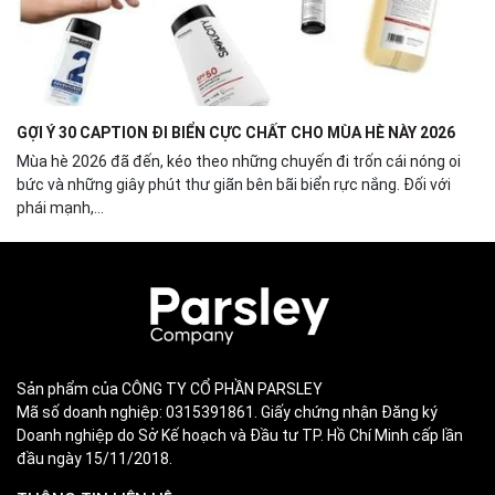
GỢI Ý 30 CAPTION ĐI BIỂN CỰC CHẤT CHO MÙA HÈ NÀY 2026
Mùa hè 2026 đã đến, kéo theo những chuyến đi trốn cái nóng oi
bức và những giây phút thư giãn bên bãi biển rực nắng. Đối với
phái mạnh,...
Sản phẩm của CÔNG TY CỔ PHẦN PARSLEY
Mã số doanh nghiệp: 0315391861. Giấy chứng nhận Đăng ký
Doanh nghiệp do Sở Kế hoạch và Đầu tư TP. Hồ Chí Minh cấp lần
đầu ngày 15/11/2018.