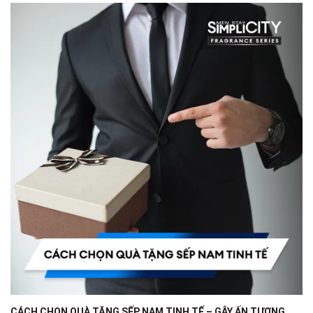
CÁCH CHỌN QUÀ TẶNG SẾP NAM TINH TẾ – GÂY ẤN TƯỢNG