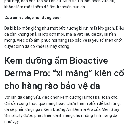
phù hợp, hạn chế tạo bọt nhiều. Mục tiêu là làm sạch vừa đủ,
không làm mất thêm độ ẩm tự nhiên của da.
Cấp ẩm và phục hồi đúng cách
Da bị bào mòn giống như một bức tường bị rút mất lớp gạch. Điều
da cần không phải là lớp sơn mới, mà là vật liệu để xây lại nền
móng. Việc cấp ẩm, phục hồi hàng rào bảo vệ là yếu tố then chốt
quyết định da có khỏe lại hay không.
Kem dưỡng ẩm Bioactive
Derma Pro: “xi măng” kiên cố
cho hàng rào bảo vệ da
Với làn da đang yếu, việc chọn kem dưỡng là một bài toán khó.
Chỉ cần công thức quá nặng hoặc chứa thành phần dễ kích ứng,
da sẽ phản ứng ngay. Kem Dưỡng Ẩm Derma Pro của Men Stay
Simplicity được phát triển dành riêng cho những tình trạng da
như vậy.