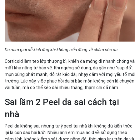
Da nam giới dễ kích ứng khi không hiểu đúng về chăm sóc da
Corticoid làm teo lớp thượng bì, khiến da mỏng đi nhanh chóng và
mất khả năng tự bảo vệ. Khi ngưng sử dụng, da gần như “sụp đổ”:
mụn bùng phát mạnh, đỏ rát kéo dài, nhạy cảm với mọi yếu tố môi
trường. Lúc này, việc phục hồi da bị bào mòn không còn là chuyện
vài tuần, mà có thể kéo dài nhiều tháng, thậm chí cả năm.
Sai lầm 2 Peel da sai cách tại
nhà
Peel da không sai, nhưng tự ý peel tại nhà khi không đủ kiến thức
lại là con dao hai lưỡi. Nhiều anh em mua acid về sử dụng theo
cảm tính, không kiểm soát được nồng độ, thời gian lưu trên da và