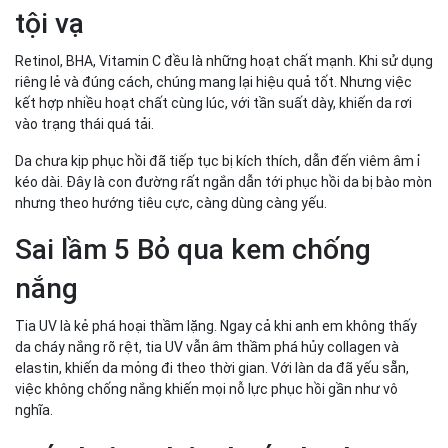
tội vạ
Retinol, BHA, Vitamin C đều là những hoạt chất mạnh. Khi sử dụng
riêng lẻ và đúng cách, chúng mang lại hiệu quả tốt. Nhưng việc
kết hợp nhiều hoạt chất cùng lúc, với tần suất dày, khiến da rơi
vào trạng thái quá tải.
Da chưa kịp phục hồi đã tiếp tục bị kích thích, dẫn đến viêm âm ỉ
kéo dài. Đây là con đường rất ngắn dẫn tới phục hồi da bị bào mòn
nhưng theo hướng tiêu cực, càng dùng càng yếu.
Sai lầm 5 Bỏ qua kem chống
nắng
Tia UV là kẻ phá hoại thầm lặng. Ngay cả khi anh em không thấy
da cháy nắng rõ rệt, tia UV vẫn âm thầm phá hủy collagen và
elastin, khiến da mỏng đi theo thời gian. Với làn da đã yếu sẵn,
việc không chống nắng khiến mọi nỗ lực phục hồi gần như vô
nghĩa.