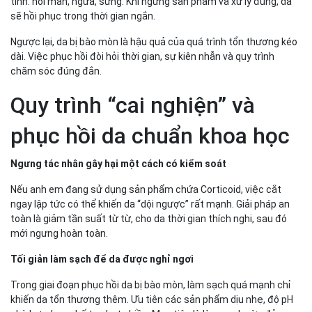
tính: nổi mẩn, ngứa, sưng. Khi ngưng sản phẩm và xử lý đúng, da
sẽ hồi phục trong thời gian ngắn.
Ngược lại, da bị bào mòn là hậu quả của quá trình tổn thương kéo
dài. Việc phục hồi đòi hỏi thời gian, sự kiên nhẫn và quy trình
chăm sóc đúng đắn.
Quy trình “cai nghiện” và
phục hồi da chuẩn khoa học
Ngưng tác nhân gây hại một cách có kiểm soát
Nếu anh em đang sử dụng sản phẩm chứa Corticoid, việc cắt
ngay lập tức có thể khiến da “dội ngược” rất mạnh. Giải pháp an
toàn là giảm tần suất từ từ, cho da thời gian thích nghi, sau đó
mới ngưng hoàn toàn.
Tối giản làm sạch để da được nghỉ ngơi
Trong giai đoạn phục hồi da bị bào mòn, làm sạch quá mạnh chỉ
khiến da tổn thương thêm. Ưu tiên các sản phẩm dịu nhẹ, độ pH