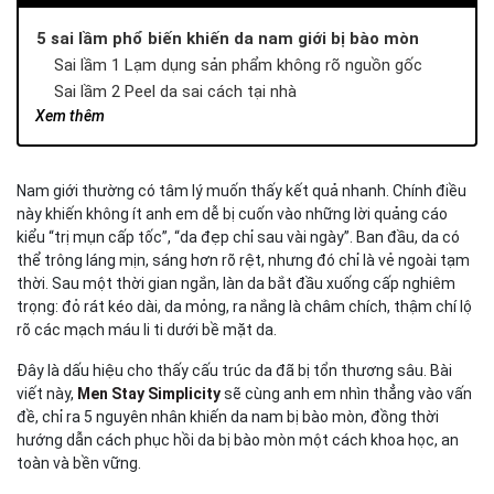
5 sai lầm phổ biến khiến da nam giới bị bào mòn
Sai lầm 1 Lạm dụng sản phẩm không rõ nguồn gốc
Sai lầm 2 Peel da sai cách tại nhà
Xem thêm
Sai lầm 3 Tẩy tế bào chết quá đà
Sai lầm 4 Kết hợp treatment vô tội vạ
Sai lầm 5 Bỏ qua kem chống nắng
Nam giới thường có tâm lý muốn thấy kết quả nhanh. Chính điều
Dấu hiệu nhận biết da đang “kêu cứu”
này khiến không ít anh em dễ bị cuốn vào những lời quảng cáo
Da bị bào mòn khác gì da kích ứng thông thường?
kiểu “trị mụn cấp tốc”, “da đẹp chỉ sau vài ngày”. Ban đầu, da có
Phân biệt với các tình trạng phục hồi da khác
thể trông láng mịn, sáng hơn rõ rệt, nhưng đó chỉ là vẻ ngoài tạm
Quy trình “cai nghiện” và phục hồi da chuẩn khoa học
thời. Sau một thời gian ngắn, làn da bắt đầu xuống cấp nghiêm
Kem dưỡng ẩm Bioactive Derma Pro: “xi măng” kiên cố
trọng: đỏ rát kéo dài, da mỏng, ra nắng là châm chích, thậm chí lộ
cho hàng rào bảo vệ da
rõ các mạch máu li ti dưới bề mặt da.
Kết luận
Đây là dấu hiệu cho thấy cấu trúc da đã bị tổn thương sâu. Bài
viết này,
Men Stay Simplicity
sẽ cùng anh em nhìn thẳng vào vấn
đề, chỉ ra 5 nguyên nhân khiến da nam bị bào mòn, đồng thời
hướng dẫn cách phục hồi da bị bào mòn một cách khoa học, an
toàn và bền vững.