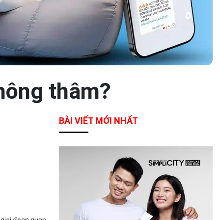
không thâm?
BÀI VIẾT MỚI NHẤT
 giai đoạn quan