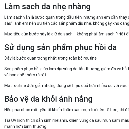
Làm sạch da nhẹ nhàng
Làm sạch vẫn là bước quan trọng đầu tiên, nhưng anh em cần thay 
sâu”, anh em nên ưu tiên các sản phẩm dịu nhẹ, không gây khô căng.
Mục tiêu của bước này là giữ da sạch – không phải làm sạch “triệt đ
Sử dụng sản phẩm phục hồi da
Đây là bước quan trọng nhất trong toàn bộ routine.
Sản phẩm phục hồi giúp làm dịu vùng da tổn thương, giảm đỏ và hỗ tr
và hạn chế thâm rõ rệt.
Một routine đơn giản nhưng đúng sẽ hiệu quả hơn nhiều so với việ
Bảo vệ da khỏi ánh nắng
Nếu phải chọn một yếu tố khiến thâm sau mụn trở nên tệ hơn, thì đó
Tia UV kích thích sản sinh melanin, khiến vùng da sau mụn sậm mà
mạnh hơn bình thường.