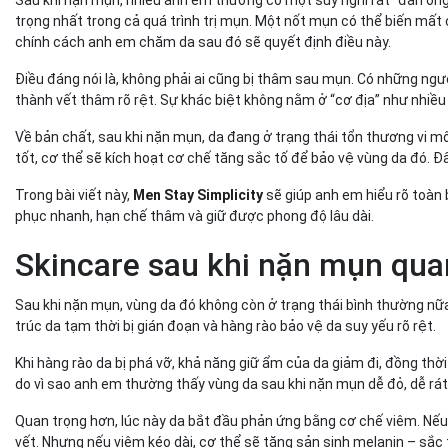
Làm sạch da nhẹ nhàng
trọng nhất trong cả quá trình trị mụn. Một nốt mụn có thể biến mất 
Sử dụng sản phẩm phục hồi da
chính cách anh em chăm da sau đó sẽ quyết định điều này.
Bảo vệ da khỏi ánh nắng
Giải pháp phục hồi da sau mụn từ Men Stay Simplicity
Điều đáng nói là, không phải ai cũng bị thâm sau mụn. Có những ngườ
thành vết thâm rõ rệt. Sự khác biệt không nằm ở “cơ địa” như nhiều
Vì sao da sau mụn cần tập trung phục hồi?
Kem dưỡng ẩm B5 & Bioactive Derma Pro
Về bản chất, sau khi nặn mụn, da đang ở trạng thái tổn thương vi m
Kết luận – Skincare đúng giúp da sau mụn hồi phục nha
tốt, cơ thể sẽ kích hoạt cơ chế tăng sắc tố để bảo vệ vùng da đó. 
Trong bài viết này,
Men Stay Simplicity
sẽ giúp anh em hiểu rõ toàn 
phục nhanh, hạn chế thâm và giữ được phong độ lâu dài.
Skincare sau khi nặn mụn qua
Sau khi nặn mụn, vùng da đó không còn ở trạng thái bình thường nữa.
trúc da tạm thời bị gián đoạn và hàng rào bảo vệ da suy yếu rõ rệt.
Khi hàng rào da bị phá vỡ, khả năng giữ ẩm của da giảm đi, đồng thời 
do vì sao anh em thường thấy vùng da sau khi nặn mụn dễ đỏ, dễ rá
Quan trọng hơn, lúc này da bắt đầu phản ứng bằng cơ chế viêm. Nếu
vết. Nhưng nếu viêm kéo dài, cơ thể sẽ tăng sản sinh melanin – sắc 