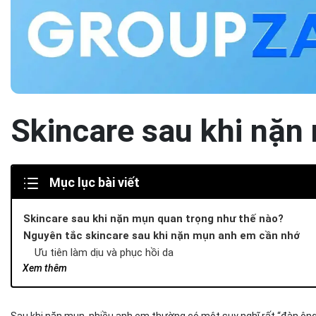
Skincare sau khi nặ
Mục lục bài viết
Skincare sau khi nặn mụn quan trọng như thế nào?
Nguyên tắc skincare sau khi nặn mụn anh em cần nhớ
Ưu tiên làm dịu và phục hồi da
Xem thêm
Giữ da đủ ẩm để phục hồi nhanh hơn
Hạn chế tác động lên vùng da vừa nặn
Routine skincare sau khi nặn mụn đúng cách
Sau khi nặn mụn, nhiều anh em thường có một suy nghĩ rất “đàn ông”: