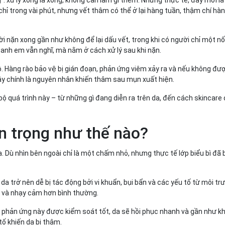
chỉ trong vài phút, nhưng vết thâm có thể ở lại hàng tuần, thậm chí hà
i nặn xong gần như không để lại dấu vết, trong khi có người chỉ một n
 anh em vẫn nghĩ, mà nằm ở cách xử lý sau khi nặn.
ô. Hàng rào bảo vệ bị gián đoạn, phản ứng viêm xảy ra và nếu không đư
nh
Đây chính là nguyên nhân khiến thâm sau mụn xuất hiện.
bộ quá trình này – từ những gì đang diễn ra trên da, đến cách skincare
n trọng như thế nào?
 Dù nhìn bên ngoài chỉ là một chấm nhỏ, nhưng thực tế lớp biểu bì đã 
da trở nên dễ bị tác động bởi vi khuẩn, bụi bẩn và các yếu tố từ môi trư
t và nhạy cảm hơn bình thường.
 phản ứng này được kiểm soát tốt, da sẽ hồi phục nhanh và gần như kh
tố khiến da bị thâm.