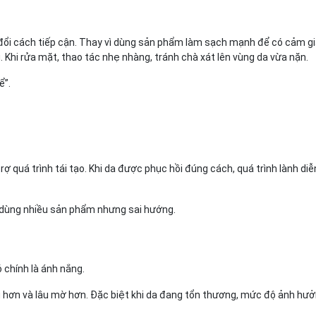
đổi cách tiếp cận. Thay vì dùng sản phẩm làm sạch mạnh để có cảm gi
 Khi rửa mặt, thao tác nhẹ nhàng, tránh chà xát lên vùng da vừa nặn.
ể”.
ợ quá trình tái tạo. Khi da được phục hồi đúng cách, quá trình lành di
c dùng nhiều sản phẩm nhưng sai hướng.
 chính là ánh nắng.
u hơn và lâu mờ hơn. Đặc biệt khi da đang tổn thương, mức độ ảnh hư