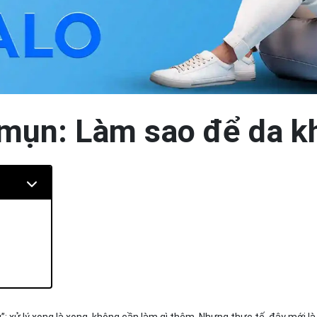
n mụn: Làm sao để da 
 xử lý xong là xong, không cần làm gì thêm. Nhưng thực tế, đây mới là