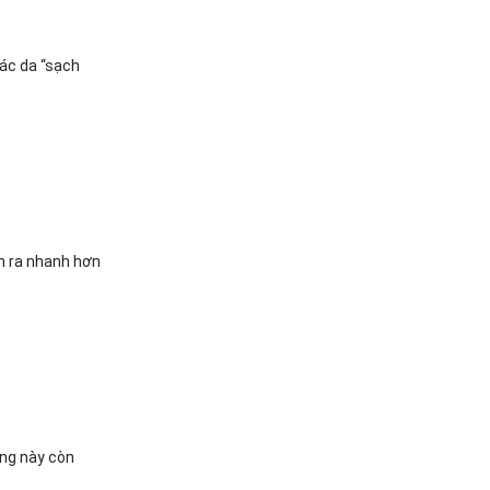
ác da “sạch
ễn ra nhanh hơn
ởng này còn