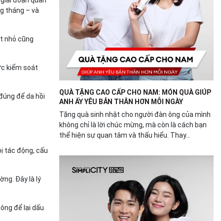
ng tháng – và
ốt nhỏ cũng
ợc kiểm soát
QUÀ TẶNG CAO CẤP CHO NAM: MÓN QUÀ GIÚP
 đúng để da hồi
ANH ẤY YÊU BẢN THÂN HƠN MỖI NGÀY
Tặng quà sinh nhật cho người đàn ông của mình
không chỉ là lời chúc mừng, mà còn là cách bạn
thể hiện sự quan tâm và thấu hiểu. Thay...
bị tác động, cấu
ờng. Đây là lý
ông để lại dấu