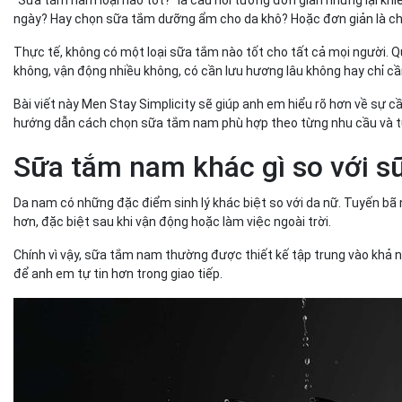
Có nên dùng sữa tắm nam hằng ngày không?
ngày? Hay chọn sữa tắm dưỡng ẩm cho da khô? Hoặc đơn giản là chọ
Dùng sữa tắm nam bao nhiêu lần/ngày là hợp lý?
Sữa tắm nam có làm da khô hơn không?
Thực tế, không có một loại sữa tắm nào tốt cho tất cả mọi người. Q
Khi nào nên đổi sữa tắm?
không, vận động nhiều không, có cần lưu hương lâu không hay chỉ c
Sữa tắm nam thơm lâu có thực sự cần thiết?
Bài viết này Men Stay Simplicity sẽ giúp anh em hiểu rõ hơn về sự 
Vì sao anh em thích sữa tắm cho nam thơm lâu?
hướng dẫn cách chọn sữa tắm nam phù hợp theo từng nhu cầu và từ
Thơm lâu có đồng nghĩa với an toàn cho da?
Nên chọn mùi hương như thế nào cho nam giới?
Sữa tắm nam khác gì so với 
Gợi ý sữa tắm sạch khuẩn khử mùi từ Men Stay Simplicit
Vì sao da nam cần công thức sạch khuẩn nhưng vẫn dịu da
Da nam có những đặc điểm sinh lý khác biệt so với da nữ. Tuyến bã
Sữa tắm sạch khuẩn khử mùi hương tinh dầu từ Men Stay Si
hơn, đặc biệt sau khi vận động hoặc làm việc ngoài trời.
Kết luận – Sữa tắm nam nên chọn theo nhu cầu hay mùi
Chính vì vậy, sữa tắm nam thường được thiết kế tập trung vào khả 
để anh em tự tin hơn trong giao tiếp.