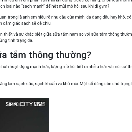
n loại nào “sạch mạnh” để hết mùi mồ hôi sau khi đi gym?
uan trọng là anh em hiểu rõ nhu cầu của mình: da đang dầu hay khô, có
ần cảm giác sạch sẽ dễ chịu.
cần thiết và sự khác biệt giữa sữa tắm nam so với sữa tắm thông thườn
ng tình trạng da.
sữa tắm thông thường?
y
?
 nhờn hoạt động mạnh hơn, lượng mồ hôi tiết ra nhiều hơn và mùi cơ 
mplicity
 hương?
năng làm sạch sâu, sạch khuẩn và khử mùi. Một số dòng còn chú trọng 