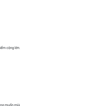
điểm cộng lớn.
hông muốn mùi