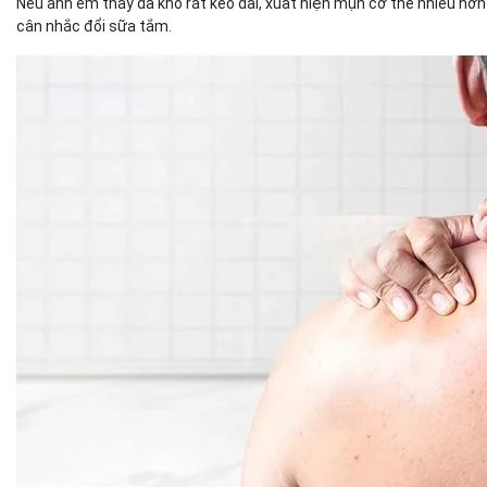
Nếu anh em thấy da khô rát kéo dài, xuất hiện mụn cơ thể nhiều hơn
cân nhắc đổi sữa tắm.