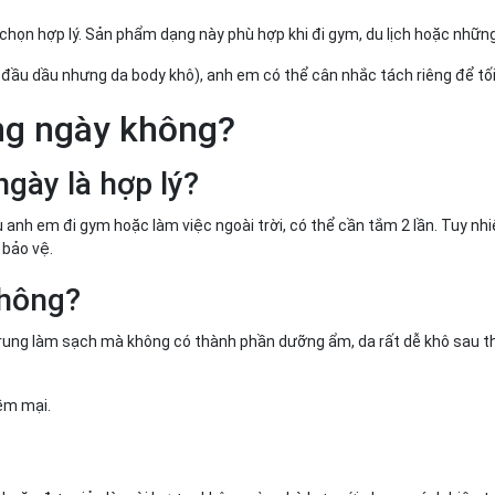
 chọn hợp lý. Sản phẩm dạng này phù hợp khi đi gym, du lịch hoặc nhữn
a đầu dầu nhưng da body khô), anh em có thể cân nhắc tách riêng để tố
ng ngày không?
gày là hợp lý?
 anh em đi gym hoặc làm việc ngoài trời, có thể cần tắm 2 lần. Tuy nh
 bảo vệ.
không?
rung làm sạch mà không có thành phần dưỡng ẩm, da rất dễ khô sau th
mềm mại.