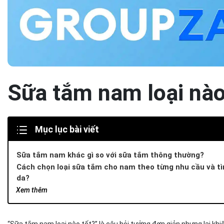
Sữa tắm nam loại nào
Mục lục bài viết
Sữa tắm nam khác gì so với sữa tắm thông thường?
Cách chọn loại sữa tắm cho nam theo từng nhu cầu và tì
da?
Anh em da dầu, dễ nổi mụn lưng
Xem thêm
Anh em da khô, bong tróc
Anh em thích tiện lợi
“Sữa tắm nam loại nào tốt?” là câu hỏi tưởng đơn giản nhưng lại khi