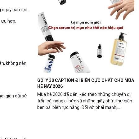
g ngày bận rộn.
i ưu hơn.
iên, không nên
GỢI Ý 30 CAPTION ĐI BIỂN CỰC CHẤT CHO MÙA
HÈ NÀY 2026
Mùa hè 2026 đã đến, kéo theo những chuyến đi
ời gian dài sử
trốn cái nóng oi bức và những giây phút thư giãn
bên bãi biển rực nắng. Đối với phái mạnh,...