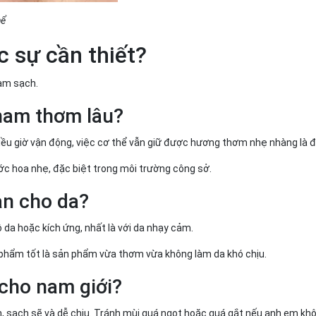
hể
 sự cần thiết?
làm sạch.
 nam thơm lâu?
nhiều giờ vận động, việc cơ thể vẫn giữ được hương thơm nhẹ nhàng là 
c hoa nhẹ, đặc biệt trong môi trường công sở.
àn cho da?
da hoặc kích ứng, nhất là với da nhạy cảm.
 phẩm tốt là sản phẩm vừa thơm vừa không làm da khó chịu.
cho nam giới?
, sạch sẽ và dễ chịu. Tránh mùi quá ngọt hoặc quá gắt nếu anh em k