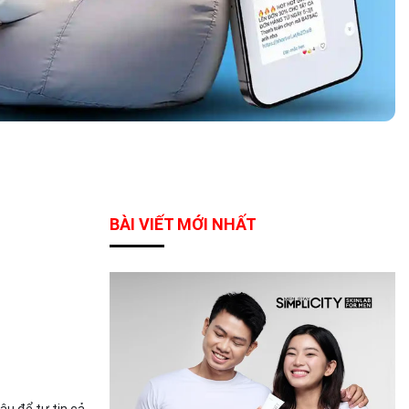
BÀI VIẾT MỚI NHẤT
âu để tự tin cả