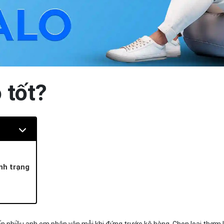
 tốt?
nh trạng
ến nhiều anh em phân vân mỗi khi đứng trước kệ hàng. Chọn loại thơm l