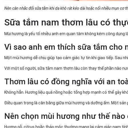
Nên cân nhắc đổi sữa tắm khi da khô rát kéo dài hoặc nổi nhiều mụn cơ t
Sữa tắm nam thơm lâu có thực
Mùi hương là yếu tố nhiều anh em quan tâm không kém công dụng 
Vì sao anh em thích sữa tắm cho
Một mùi hương dễ chịu giúp tạo cảm giác tự tin khi giao tiếp. Sau 
Với một số người, sữa tắm nam thơm lâu còn thay thế phần nào nướ
Thơm lâu có đồng nghĩa với an to
Không hẳn. Hương liệu quá nồng hoặc tổng hợp mạnh có thể gây khô 
Điều quan trọng là cân bằng giữa mùi hương và dưỡng ẩm. Một sản
Nên chọn mùi hương như thế nào 
Hương gỗ, citrus hoặc thảo mộc thường mang lại cảm giác nam tính