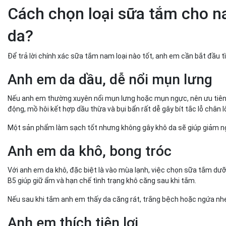
Cách chọn loại sữa tắm cho n
da?
Để trả lời chính xác sữa tắm nam loại nào tốt, anh em cần bắt đầu t
Anh em da dầu, dễ nổi mụn lưng
Nếu anh em thường xuyên nổi mụn lưng hoặc mụn ngực, nên ưu tiên s
động, mồ hôi kết hợp dầu thừa và bụi bẩn rất dễ gây bít tắc lỗ chân 
Một sản phẩm làm sạch tốt nhưng không gây khô da sẽ giúp giảm ng
Anh em da khô, bong tróc
Với anh em da khô, đặc biệt là vào mùa lạnh, việc chọn sữa tắm dư
B5 giúp giữ ẩm và hạn chế tình trạng khô căng sau khi tắm.
Nếu sau khi tắm anh em thấy da căng rát, trắng bệch hoặc ngứa nhẹ,
Anh em thích tiện lợi