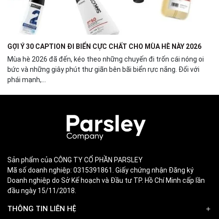
GỢI Ý 30 CAPTION ĐI BIỂN CỰC CHẤT CHO MÙA HÈ NÀY 2026
Mùa hè 2026 đã đến, kéo theo những chuyến đi trốn cái nóng oi
bức và những giây phút thư giãn bên bãi biển rực nắng. Đối với
phái mạnh,...
Sản phẩm của CÔNG TY CỔ PHẦN PARSLEY
Mã số doanh nghiệp: 0315391861. Giấy chứng nhận Đăng ký
Doanh nghiệp do Sở Kế hoạch và Đầu tư TP. Hồ Chí Minh cấp lần
đầu ngày 15/11/2018.
THÔNG TIN LIÊN HỆ