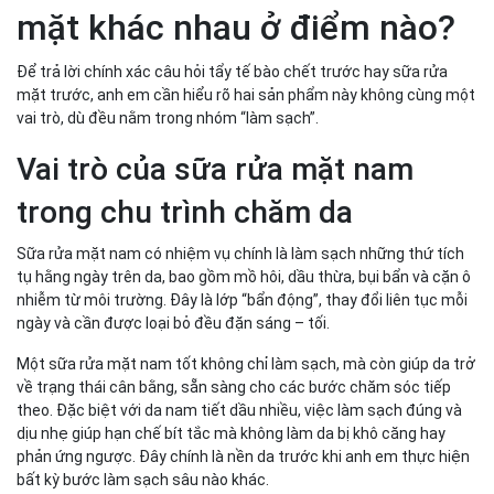
mặt khác nhau ở điểm nào?
Để trả lời chính xác câu hỏi tẩy tế bào chết trước hay sữa rửa
mặt trước, anh em cần hiểu rõ hai sản phẩm này không cùng một
vai trò, dù đều nằm trong nhóm “làm sạch”.
Vai trò của sữa rửa mặt nam
trong chu trình chăm da
Sữa rửa mặt nam có nhiệm vụ chính là làm sạch những thứ tích
tụ hằng ngày trên da, bao gồm mồ hôi, dầu thừa, bụi bẩn và cặn ô
nhiễm từ môi trường. Đây là lớp “bẩn động”, thay đổi liên tục mỗi
ngày và cần được loại bỏ đều đặn sáng – tối.
Một sữa rửa mặt nam tốt không chỉ làm sạch, mà còn giúp da trở
về trạng thái cân bằng, sẵn sàng cho các bước chăm sóc tiếp
theo. Đặc biệt với da nam tiết dầu nhiều, việc làm sạch đúng và
dịu nhẹ giúp hạn chế bít tắc mà không làm da bị khô căng hay
phản ứng ngược. Đây chính là nền da trước khi anh em thực hiện
bất kỳ bước làm sạch sâu nào khác.