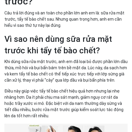
trước?
Câu trả lời đúng và an toàn cho phần lớn anh em là: sữa rửa mặt
trước, tẩy tế bào chết sau. Nhưng quan trọng hơn, anh em cần
hiểu vì sao thứ tự này lại đúng.
Vì sao nên dùng sữa rửa mặt
trước khi tẩy tế bào chết?
Khi dùng sữa rửa mặt trước, anh em đã loại bỏ được phần lớn dầu
thừa, mồ hôi và bụi bẩn bám trên bề mặt da. Lúc này, da sạch hơn
và kem tẩy tế bào chết có thể tiếp xúc trực tiếp với lớp sừng già
cần xử lý, thay vì phải “cày” qua lớp dầu và bụi bẩn phía trên.
Điều này giúp việc tẩy tế bào chết hiệu quả hơn nhưng lại nhẹ
nhàng hơn. Da ít phải chịu ma sát mạnh, giảm nguy cơ rát da
hoặc trầy xước vi mô. Đặc biệt với da nam thường dày sừng và
tiết dầu nhiều, bước rửa mặt trước giúp kiểm soát lực tác động
lên da tốt hơn rất nhiều.