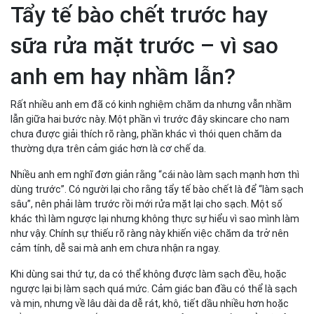
chết cho da mặt
Tẩy tế bào chết trước hay
Kết luận – Hiểu đúng thứ tự để da sạch mà không bị
yếu
sữa rửa mặt trước – vì sao
anh em hay nhầm lẫn?
Rất nhiều anh em đã có kinh nghiệm chăm da nhưng vẫn nhầm
lẫn giữa hai bước này. Một phần vì trước đây skincare cho nam
chưa được giải thích rõ ràng, phần khác vì thói quen chăm da
thường dựa trên cảm giác hơn là cơ chế da.
Nhiều anh em nghĩ đơn giản rằng “cái nào làm sạch mạnh hơn thì
dùng trước”. Có người lại cho rằng tẩy tế bào chết là để “làm sạch
sâu”, nên phải làm trước rồi mới rửa mặt lại cho sạch. Một số
khác thì làm ngược lại nhưng không thực sự hiểu vì sao mình làm
như vậy. Chính sự thiếu rõ ràng này khiến việc chăm da trở nên
cảm tính, dễ sai mà anh em chưa nhận ra ngay.
Khi dùng sai thứ tự, da có thể không được làm sạch đều, hoặc
ngược lại bị làm sạch quá mức. Cảm giác ban đầu có thể là sạch
và mịn, nhưng về lâu dài da dễ rát, khô, tiết dầu nhiều hơn hoặc