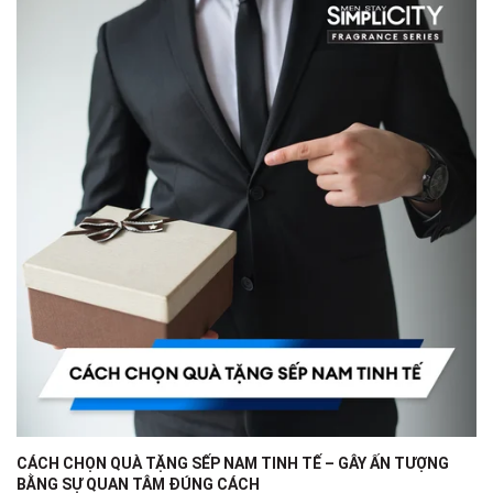
CÁCH CHỌN QUÀ TẶNG SẾP NAM TINH TẾ – GÂY ẤN TƯỢNG
BẰNG SỰ QUAN TÂM ĐÚNG CÁCH