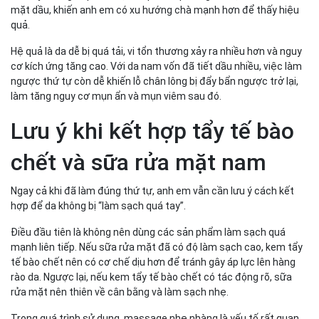
mặt dầu, khiến anh em có xu hướng chà mạnh hơn để thấy hiệu
quả.
Hệ quả là da dễ bị quá tải, vi tổn thương xảy ra nhiều hơn và nguy
cơ kích ứng tăng cao. Với da nam vốn đã tiết dầu nhiều, việc làm
ngược thứ tự còn dễ khiến lỗ chân lông bị đẩy bẩn ngược trở lại,
làm tăng nguy cơ mụn ẩn và mụn viêm sau đó.
Lưu ý khi kết hợp tẩy tế bào
chết và sữa rửa mặt nam
Ngay cả khi đã làm đúng thứ tự, anh em vẫn cần lưu ý cách kết
hợp để da không bị “làm sạch quá tay”.
Điều đầu tiên là không nên dùng các sản phẩm làm sạch quá
mạnh liên tiếp. Nếu sữa rửa mặt đã có độ làm sạch cao, kem tẩy
tế bào chết nên có cơ chế dịu hơn để tránh gây áp lực lên hàng
rào da. Ngược lại, nếu kem tẩy tế bào chết có tác động rõ, sữa
rửa mặt nên thiên về cân bằng và làm sạch nhẹ.
Trong quá trình sử dụng, massage nhẹ nhàng là yếu tố rất quan