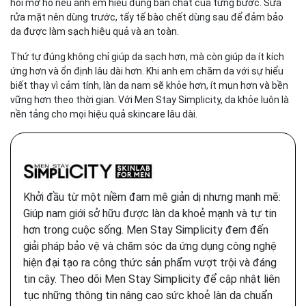
hỏi mơ hồ nếu anh em hiểu đúng bản chất của từng bước. Sữa
rửa mặt nên dùng trước, tẩy tế bào chết dùng sau để đảm bảo
da được làm sạch hiệu quả và an toàn.
Thứ tự đúng không chỉ giúp da sạch hơn, mà còn giúp da ít kích
ứng hơn và ổn định lâu dài hơn. Khi anh em chăm da với sự hiểu
biết thay vì cảm tính, làn da nam sẽ khỏe hơn, ít mụn hơn và bền
vững hơn theo thời gian. Với Men Stay Simplicity, da khỏe luôn là
nền tảng cho mọi hiệu quả skincare lâu dài.
Khởi đầu từ một niềm đam mê giản dị nhưng mạnh mẽ:
Giúp nam giới sở hữu được làn da khoẻ mạnh và tự tin
hơn trong cuộc sống. Men Stay Simplicity đem đến
giải pháp bảo vệ và chăm sóc da ứng dụng công nghệ
hiện đại tạo ra công thức sản phẩm vượt trội và đáng
tin cậy. Theo dõi Men Stay Simplicity để cập nhật liên
tục những thông tin nâng cao sức khoẻ làn da chuẩn