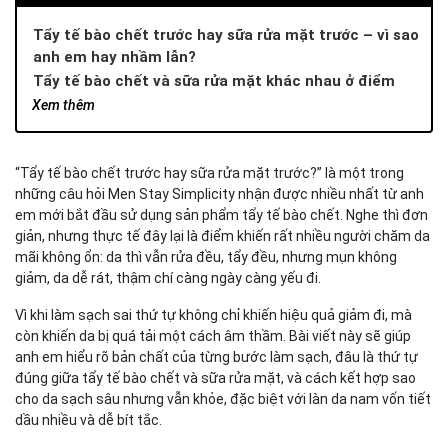
Tẩy tế bào chết trước hay sữa rửa mặt trước – vì sao
anh em hay nhầm lẫn?
Tẩy tế bào chết và sữa rửa mặt khác nhau ở điểm
nào?
Xem thêm
Vai trò của sữa rửa mặt nam trong chu trình chăm da
Tẩy tế bào chết cho da mặt có tác dụng gì?
“Tẩy tế bào chết trước hay sữa rửa mặt trước?” là một trong
Thứ tự đúng là gì: tẩy tế bào chết trước hay sữa rửa
những câu hỏi Men Stay Simplicity nhận được nhiều nhất từ anh
mặt trước?
em mới bắt đầu sử dụng sản phẩm tẩy tế bào chết. Nghe thì đơn
Vì sao nên dùng sữa rửa mặt trước khi tẩy tế bào chết?
giản, nhưng thực tế đây lại là điểm khiến rất nhiều người chăm da
Điều gì xảy ra nếu anh em làm ngược lại?
mãi không ổn: da thì vẫn rửa đều, tẩy đều, nhưng mụn không
Lưu ý khi kết hợp tẩy tế bào chết và sữa rửa mặt nam
giảm, da dễ rát, thậm chí càng ngày càng yếu đi.
Giải pháp làm sạch an toàn từ Men Stay Simplicity:
Tẩy tế bào chết kết hợp Mặt nạ 2 trong 1
Vì khi làm sạch sai thứ tự không chỉ khiến hiệu quả giảm đi, mà
còn khiến da bị quá tải một cách âm thầm. Bài viết này sẽ giúp
Vì sao chọn đúng sản phẩm giúp hạn chế sai lầm khi tẩy
anh em hiểu rõ bản chất của từng bước làm sạch, đâu là thứ tự
tế bào chết?
đúng giữa tẩy tế bào chết và sữa rửa mặt, và cách kết hợp sao
Tẩy tế bào chết kết hợp Mặt nạ Men Stay Simplicity hỗ
cho da sạch sâu nhưng vẫn khỏe, đặc biệt với làn da nam vốn tiết
trợ quy trình an toàn ra sao?
dầu nhiều và dễ bít tắc.
Giải pháp phù hợp cho anh em mới bắt đầu tẩy tế bào