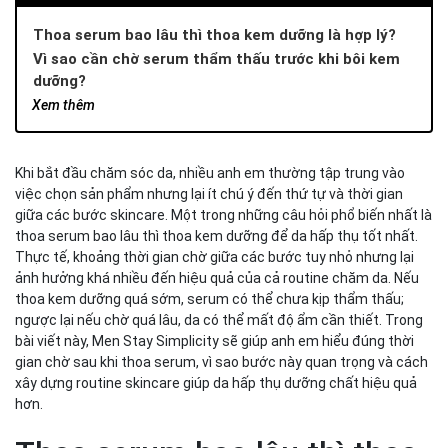
Thoa serum bao lâu thì thoa kem dưỡng là hợp lý?
Vì sao cần chờ serum thẩm thấu trước khi bôi kem
dưỡng?
Serum có kết cấu nhẹ và thẩm thấu nhanh
Xem thêm
Kem dưỡng ẩm giúp khóa dưỡng chất
Thứ tự skincare giúp da hấp thụ hiệu quả hơn
Khi bắt đầu chăm sóc da, nhiều anh em thường tập trung vào
Những yếu tố ảnh hưởng đến thời gian chờ giữa serum
việc chọn sản phẩm nhưng lại ít chú ý đến thứ tự và thời gian
và kem dưỡng
giữa các bước skincare. Một trong những câu hỏi phổ biến nhất là
Loại serum anh em đang sử dụng
thoa serum bao lâu thì thoa kem dưỡng để da hấp thụ tốt nhất.
Tình trạng da và độ ẩm của da
Thực tế, khoảng thời gian chờ giữa các bước tuy nhỏ nhưng lại
Lượng serum sử dụng
ảnh hưởng khá nhiều đến hiệu quả của cả routine chăm da. Nếu
Routine dùng serum đúng cách cho từng loại da
thoa kem dưỡng quá sớm, serum có thể chưa kịp thẩm thấu;
Serum cho da dầu mụn
ngược lại nếu chờ quá lâu, da có thể mất độ ẩm cần thiết. Trong
bài viết này, Men Stay Simplicity sẽ giúp anh em hiểu đúng thời
Serum phục hồi da
gian chờ sau khi thoa serum, vì sao bước này quan trọng và cách
Gợi ý serum dưỡng sáng từ Men Stay Simplicity
xây dựng routine skincare giúp da hấp thụ dưỡng chất hiệu quả
Vì sao da nam nên dùng serum dưỡng sáng?
hơn.
Serum Vital – giải pháp làm sáng và mờ thâm mụn
Kết luận – Dùng serum đúng cách giúp da hấp thụ tốt