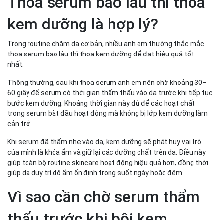
Thoa serum bao lâu thì thoa
hơn
kem dưỡng là hợp lý?
Trong routine chăm da cơ bản, nhiều anh em thường thắc mắc
thoa serum bao lâu thì thoa kem dưỡng để đạt hiệu quả tốt
nhất.
Thông thường, sau khi thoa serum anh em nên chờ khoảng 30–
60 giây để serum có thời gian thẩm thấu vào da trước khi tiếp tục
bước kem dưỡng. Khoảng thời gian này đủ để các hoạt chất
trong serum bắt đầu hoạt động mà không bị lớp kem dưỡng làm
cản trở.
Khi serum đã thấm nhẹ vào da, kem dưỡng sẽ phát huy vai trò
của mình là khóa ẩm và giữ lại các dưỡng chất trên da. Điều này
giúp toàn bộ routine skincare hoạt động hiệu quả hơn, đồng thời
giúp da duy trì độ ẩm ổn định trong suốt ngày hoặc đêm.
Vì sao cần chờ serum thẩm
thấu trước khi bôi kem