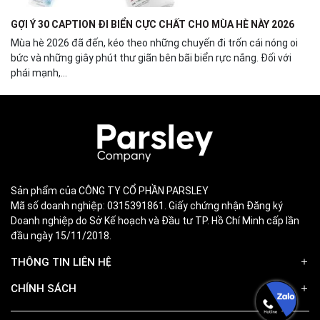
GỢI Ý 30 CAPTION ĐI BIỂN CỰC CHẤT CHO MÙA HÈ NÀY 2026
Mùa hè 2026 đã đến, kéo theo những chuyến đi trốn cái nóng oi
bức và những giây phút thư giãn bên bãi biển rực nắng. Đối với
phái mạnh,...
Sản phẩm của CÔNG TY CỔ PHẦN PARSLEY
Mã số doanh nghiệp: 0315391861. Giấy chứng nhận Đăng ký
Doanh nghiệp do Sở Kế hoạch và Đầu tư TP. Hồ Chí Minh cấp lần
đầu ngày 15/11/2018.
THÔNG TIN LIÊN HỆ
CHÍNH SÁCH