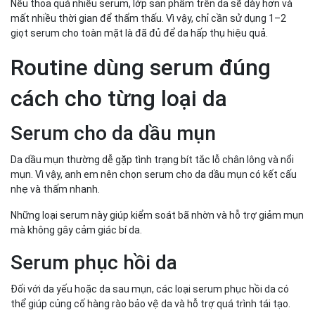
Nếu thoa quá nhiều serum, lớp sản phẩm trên da sẽ dày hơn và
mất nhiều thời gian để thẩm thấu. Vì vậy, chỉ cần sử dụng 1–2
giọt serum cho toàn mặt là đã đủ để da hấp thụ hiệu quả.
Routine dùng serum đúng
cách cho từng loại da
Serum cho da dầu mụn
Da dầu mụn thường dễ gặp tình trạng bít tắc lỗ chân lông và nổi
mụn. Vì vậy, anh em nên chọn serum cho da dầu mụn có kết cấu
nhẹ và thấm nhanh.
Những loại serum này giúp kiểm soát bã nhờn và hỗ trợ giảm mụn
mà không gây cảm giác bí da.
Serum phục hồi da
Đối với da yếu hoặc da sau mụn, các loại serum phục hồi da có
thể giúp củng cố hàng rào bảo vệ da và hỗ trợ quá trình tái tạo.