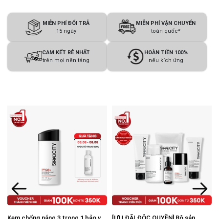
MIỄN PHÍ ĐỔI TRẢ
MIỄN PHÍ VẬN CHUYỂN
15 ngày
toàn quốc*
CAM KẾT RẺ NHẤT
HOÀN TIỀN 100%
trên mọi nền tảng
nếu kích ứng
Kem chống nắng 3 trong 1 bảo vệ
[ƯU ĐÃI ĐỘC QUYỀN] Bộ sản