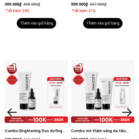
viêm: Sữa rửa mặt 100g và Serum
mụn: Sữa rửa mặt 100g, Serum
309.000₫
408.000₫
509.000₫
647.000₫
Calm 30ml
Calm 30ml, Kem dưỡng ẩm 80g
Tiết kiệm 24%
Tiết kiệm 21%
Thêm vào giỏ hàng
Thêm vào giỏ hàng
Combo Brightening Duo dưỡng
Combo mờ thâm sáng da tiêu
trắng mờ thâm tiết kiệm: Sữa rửa
chuẩn Brightening Trio