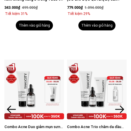
vượt trội Invisible Sunscreen 80ml
phẩm mờ thâm sáng da toàn diện
343.000₫
499.000₫
779.000₫
1.094.000₫
với SPF 50+ PA++++
cho nam
Tiết kiệm 31%
Tiết kiệm 29%
Thêm vào giỏ hàng
Thêm vào giỏ hàng
Combo Acne Duo giảm mụn sưng
Combo Acne Trio chăm da dầu