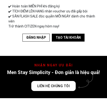
✔️︎ Hoàn toàn MIỄN PHÍ khi đăng ký
✔️︎ TÍCH ĐIỂM LÊN HẠNG nhận voucher ưu đãi gấp bội
✔️︎ SĂN FLASH SALE độc quyền MỖI NGÀY dành cho thành
viên
Trở thành CITIZEN ngay hôm nay!
ĐĂNG NHẬP
TẠO TÀI KHOẢN
NHẬN NGAY ƯU ĐÃI
Men Stay Simplicity - Đơn giản là hiệu quả!
LIÊN HỆ CHÚNG TÔI