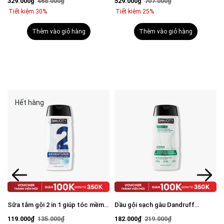
329.000₫
468.000₫
529.000₫
707.000₫
mặt 100g & Serum Vital 30ml
Tiết kiệm 30%
Tiết kiệm 25%
Thêm vào giỏ hàng
Thêm vào giỏ hàng
Hết hàng
Sữa tắm gội 2 in 1 giúp tóc mềm
Dầu gội sạch gàu Dandruff
mượt, chắc khỏe 250ml
Defense & Scalp Care Shampoo
119.000₫
135.000₫
182.000₫
219.000₫
250ml