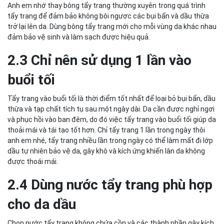
Anh em nhớ thay bông tẩy trang thường xuyên trong quá trình
tẩy trang để đảm bảo không bôi ngược các bụi bẩn và dầu thừa
trở lại lên da. Dùng bông tẩy trang mới cho mỗi vùng da khác nhau
đảm bảo vệ sinh và làm sạch được hiệu quả.
2.3 Chỉ nên sử dụng 1 lần vào
buổi tối
Tẩy trang vào buổi tối là thời điểm tốt nhất để loại bỏ bụi bẩn, dầu
thừa và tạp chất tích tụ sau một ngày dài. Da cần được nghỉ ngơi
và phục hồi vào ban đêm, do đó việc tẩy trang vào buổi tối giúp da
thoải mái và tái tạo tốt hơn. Chỉ tẩy trang 1 lần trong ngày thôi
anh em nhé, tẩy trang nhiều lần trong ngày có thể làm mất đi lớp
dầu tự nhiên bảo vệ da, gây khô và kích ứng khiến làn da không
được thoái mái.
2.4 Dùng nước tẩy trang phù hợp
cho da dầu
Chọn nước tẩy trang không chứa cồn và các thành phần gây kích