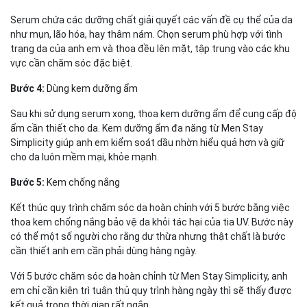
Serum chứa các dưỡng chất giải quyết các vấn đề cụ thể của da
như mụn, lão hóa, hay thâm nám. Chọn serum phù hợp với tình
trạng da của anh em và thoa đều lên mặt, tập trung vào các khu
vực cần chăm sóc đặc biệt.
Bước 4:
Dùng kem dưỡng ẩm
Sau khi sử dụng serum xong, thoa kem dưỡng ẩm để cung cấp độ
ẩm cần thiết cho da. Kem dưỡng ẩm đa năng từ Men Stay
Simplicity giúp anh em kiểm soát dầu nhờn hiểu quả hơn và giữ
cho da luôn mềm mại, khỏe mạnh.
Bước 5:
Kem chống nắng
Kết thúc quy trình chăm sóc da hoàn chỉnh với 5 bước bằng việc
thoa kem chống nắng bảo vệ da khỏi tác hại của tia UV. Bước này
có thể một số người cho rằng dư thừa nhưng thật chất là bước
cần thiết anh em cần phải dùng hàng ngày.
Với 5 bước chăm sóc da hoàn chỉnh từ Men Stay Simplicity, anh
em chỉ cần kiên trì tuân thủ quy trình hàng ngày thì sẽ thấy được
kết quả trong thời gian rất ngắn.