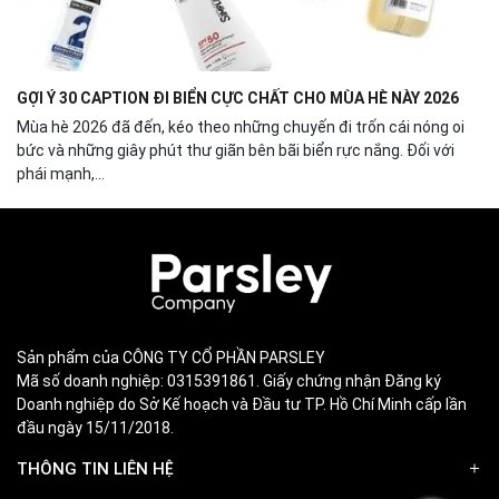
GỢI Ý 30 CAPTION ĐI BIỂN CỰC CHẤT CHO MÙA HÈ NÀY 2026
Mùa hè 2026 đã đến, kéo theo những chuyến đi trốn cái nóng oi
bức và những giây phút thư giãn bên bãi biển rực nắng. Đối với
phái mạnh,...
Sản phẩm của CÔNG TY CỔ PHẦN PARSLEY
Mã số doanh nghiệp: 0315391861. Giấy chứng nhận Đăng ký
Doanh nghiệp do Sở Kế hoạch và Đầu tư TP. Hồ Chí Minh cấp lần
đầu ngày 15/11/2018.
THÔNG TIN LIÊN HỆ