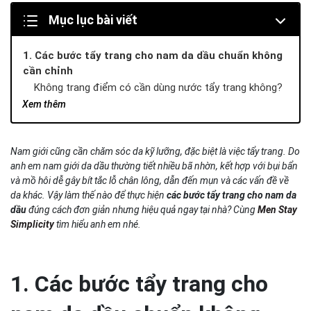
Mục lục bài viết
1. Các bước tẩy trang cho nam da dầu chuẩn không
cần chỉnh
Không trang điểm có cần dùng nước tẩy trang không?
Nước tẩy trang có gây mụn không (đặc biệt là da dầu dễ
Xem thêm
gây mụn)?
2. Cần lưu ý gì khi tẩy trang ở nam giới da dầu
Nam giới cũng cần chăm sóc da kỹ lưỡng, đặc biệt là việc tẩy trang. Do
2.1 Massage nhẹ nhàng
anh em nam giới da dầu thường tiết nhiều bã nhờn, kết hợp với bụi bẩn
2.2 Thay bông tẩy trang
và mồ hôi dễ gây bít tắc lỗ chân lông, dẫn đến mụn và các vấn đề về
2.3 Chỉ nên sử dụng 1 lần vào buổi tối
da khác. Vậy làm thế nào để thực hiện
các bước tẩy trang cho nam da
2.4 Dùng nước tẩy trang phù hợp cho da dầu
dầu
đúng cách đơn giản nhưng hiệu quả ngay tại nhà? Cùng
Men Stay
2.5 Kết hợp với các sản phẩm khác tối ưu hiệu quả sử
Simplicity
tìm hiểu anh em nhé.
dụng
3. Gợi ý combo chăm sóc da tối ưu hiệu quả sau khi
tẩy trang từ Men Stay Simplicity
1. Các bước tẩy trang cho