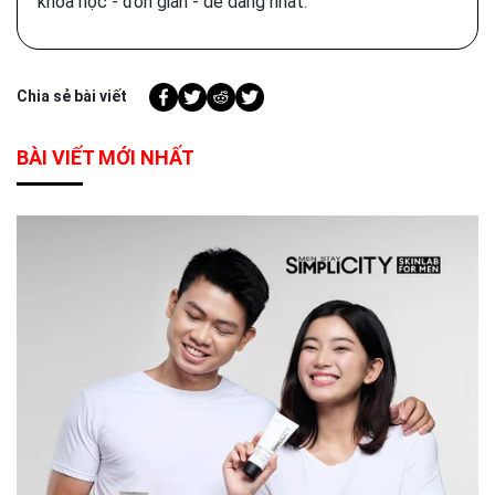
khoa học - đơn giản - dễ dàng nhất.
Chia sẻ bài viết
BÀI VIẾT MỚI NHẤT