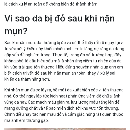
và kiên nhẫn
là cách xử lý an toàn để không biến đỏ thành thâm.
Vì sao da bị đỏ sau khi nặn
mụn?
Sau khi nặn mụn, da thường bị đỏ và có thể thấy rất rõ ngay tại vị
trí vừa xử lý. Điều này khiến nhiều anh em lo lắng, sợ rằng da đang
gặp vấn đề nghiêm trọng. Thực tế, trong đa số trường hợp, đây
không phải là dấu hiệu xấu mà là phản ứng viêm tự nhiên của da
khi vừa trải qua tổn thương. Hiểu đúng nguyên nhân giúp anh em
biết cách trị vết đỏ sau khi nặn mụn an toàn, thay vì xử lý sai
khiến da thâm nặng hơn.
Khi nhân mụn được lấy ra, bề mặt da xuất hiện các vi tổn thương
nhỏ. Cơ thể ngay lập tức kích hoạt phản ứng viêm để chữa lành
vùng da này. Các mạch máu giãn ra, lưu lượng máu tăng lên để
mang dưỡng chất và tế bào miễn dịch tới khu vực tổn thương.
Chính điều này tạo nên màu đỏ và cảm giác nóng rát quen thuộc
mà anh em thường gặp.