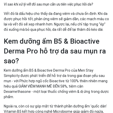
Vì sao khi xử lý vết đỏ sau mụn cần ưu tiên việc phục hồi da?
Vết đỏ là dấu hiệu cho thấy da đang viêm và chưa ổn định. Khi da
được phục hồi tốt, phản ứng viêm sẽ giảm dần, các mạch máu co
lại và vết đỏ sẽ xẹp nhanh hơn. Ngược lại, nếu chỉ tập trung “ép”
đỏ xuống mà bỏ qua phục hồi, da rất dễ để lại thâm đỏ kéo dài.
Kem dưỡng ẩm B5 & Bioactive
Derma Pro hỗ trợ da sau mụn ra
sao?
Kem dưỡng ẩm B5 & Bioactive Derma Pro của Men Stay
Simplicity được phát triển để hỗ trợ da trong giai đoạn yếu sau
mụn - với Phức hợp ngũ cốc Bioactive từ 100% thiên nhiên mang
hiệu quả GIẢM VIÊM MẠNH MẼ ĐẾN 58%, tiệm cận
Dexamethasone - một loại thuốc chống viêm & dị ứng trong dược
phẩm.
Ngoài ra, còn có sự góp mặt từ thành phần dưỡng ẩm 'quốc dân'
Vitamin B5 kết hợp công nghệ Microbiom︎e giúp giảm đỏ ngứa,