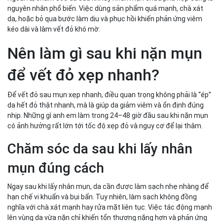
nguyên nhân phổ biến. Việc dùng sản phẩm quá mạnh, chà xát
da, hoặc bỏ qua bước làm dịu và phục hồi khiến phản ứng viêm
kéo dài và làm vết đỏ khó mờ.
Nên làm gì sau khi nặn mụn
để vết đỏ xẹp nhanh?
Để vết đỏ sau mụn xẹp nhanh, điều quan trọng không phải là “ép”
da hết đỏ thật nhanh, mà là giúp da giảm viêm và ổn định đúng
nhịp. Những gì anh em làm trong 24–48 giờ đầu sau khi nặn mụn
có ảnh hưởng rất lớn tới tốc độ xẹp đỏ và nguy cơ để lại thâm.
Chăm sóc da sau khi lấy nhân
mụn đúng cách
Ngay sau khi lấy nhân mụn, da cần được làm sạch nhẹ nhàng để
hạn chế vi khuẩn và bụi bẩn. Tuy nhiên, làm sạch không đồng
nghĩa với chà xát mạnh hay rửa mặt liên tục. Việc tác động mạnh
lên vùng da vừa nặn chỉ khiến tổn thương nặng hơn và phản ứng