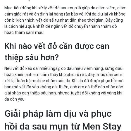
Mục tiêu đúng khi xử lý vết đỏ sau mụn là giúp da giảm viêm, giảm
cảm giác rát và ổn định lại hàng rào bảo vệ. Khi da dịu lại và không
còn bị kích thích, vết đỏ sẽ tự nhạt dần theo thời gian. Đây cũng
là cách hiệu quả nhất để ngăn vết đỏ chuyển thành thâm đỏ
hoặc thâm sậm màu.
Khi nào vết đỏ cần được can
thiệp sâu hơn?
Nếu vết đỏ kéo dài nhiều ngày, có dấu hiệu viêm nặng, sưng đau
hoặc khiến anh em cảm thấy khó chịu rõ rệt, đây là lúc cần xem
xét lại toàn bộ routine chăm sóc da. Khi da đã được phục hồi cơ
bản mà vết đỏ vẫn không cải thiện, anh em có thể cân nhắc các
giải pháp can thiệp sâu hơn, nhưng tuyệt đối không vội vàng khi
da còn yếu.
Giải pháp làm dịu và phục
hồi da sau mụn từ Men Stay