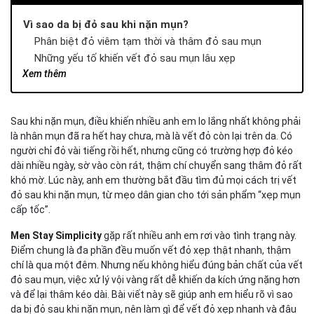
Vì sao da bị đỏ sau khi nặn mụn?
Phân biệt đỏ viêm tạm thời và thâm đỏ sau mụn
Những yếu tố khiến vết đỏ sau mụn lâu xẹp
Xem thêm
Nên làm gì sau khi nặn mụn để vết đỏ xẹp nhanh?
Chăm sóc da sau khi lấy nhân mụn đúng cách
Cách làm xẹp mụn sưng đỏ sau 1 đêm an toàn
Sau khi nặn mụn, điều khiến nhiều anh em lo lắng nhất không phải
Những điều anh em tuyệt đối không nên làm sau nặn
là nhân mụn đã ra hết hay chưa, mà là vết đỏ còn lại trên da. Có
mụn
người chỉ đỏ vài tiếng rồi hết, nhưng cũng có trường hợp đỏ kéo
Trị mụn cấp tốc sau 1 đêm – hiểu đúng để không làm
dài nhiều ngày, sờ vào còn rát, thậm chí chuyển sang thâm đỏ rất
tình trạng da xấu đi
khó mờ. Lúc này, anh em thường bắt đầu tìm đủ mọi cách trị vết
Vì sao không thể làm hết đỏ hoàn toàn chỉ sau 1 đêm?
đỏ sau khi nặn mụn, từ mẹo dân gian cho tới sản phẩm “xẹp mụn
Mục tiêu đúng khi xử lý vết đỏ sau mụn
cấp tốc”.
Khi nào vết đỏ cần được can thiệp sâu hơn?
Men Stay Simplicity
gặp rất nhiều anh em rơi vào tình trạng này.
Giải pháp làm dịu và phục hồi da sau mụn từ Men Stay
Điểm chung là đa phần đều muốn vết đỏ xẹp thật nhanh, thậm
Simplicity: Kem dưỡng ẩm B5 & Bioactive Derma Pro
chí là qua một đêm. Nhưng nếu không hiểu đúng bản chất của vết
Kem dưỡng ẩm B5 & Bioactive Derma Pro hỗ trợ da sau
đỏ sau mụn, việc xử lý vội vàng rất dễ khiến da kích ứng nặng hơn
mụn ra sao?
và để lại thâm kéo dài. Bài viết này sẽ giúp anh em hiểu rõ vì sao
Kết luận – Trị vết đỏ sau khi nặn mụn cần đúng cách
da bị đỏ sau khi nặn mụn, nên làm gì để vết đỏ xẹp nhanh và đâu