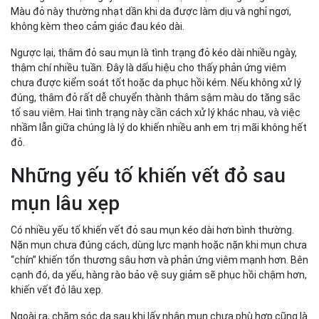
Màu đỏ này thường nhạt dần khi da được làm dịu và nghỉ ngơi,
không kèm theo cảm giác đau kéo dài.
Ngược lại, thâm đỏ sau mụn là tình trạng đỏ kéo dài nhiều ngày,
thậm chí nhiều tuần. Đây là dấu hiệu cho thấy phản ứng viêm
chưa được kiểm soát tốt hoặc da phục hồi kém. Nếu không xử lý
đúng, thâm đỏ rất dễ chuyển thành thâm sậm màu do tăng sắc
tố sau viêm. Hai tình trạng này cần cách xử lý khác nhau, và việc
nhầm lẫn giữa chúng là lý do khiến nhiều anh em trị mãi không hết
đỏ.
Những yếu tố khiến vết đỏ sau
mụn lâu xẹp
Có nhiều yếu tố khiến vết đỏ sau mụn kéo dài hơn bình thường.
Nặn mụn chưa đúng cách, dùng lực mạnh hoặc nặn khi mụn chưa
“chín” khiến tổn thương sâu hơn và phản ứng viêm mạnh hơn. Bên
cạnh đó, da yếu, hàng rào bảo vệ suy giảm sẽ phục hồi chậm hơn,
khiến vết đỏ lâu xẹp.
Ngoài ra, chăm sóc da sau khi lấy nhân mụn chưa phù hợp cũng là