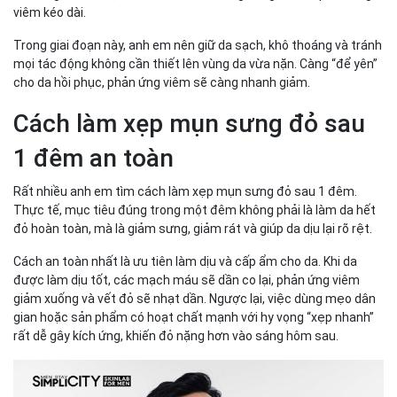
viêm kéo dài.
Trong giai đoạn này, anh em nên giữ da sạch, khô thoáng và tránh
mọi tác động không cần thiết lên vùng da vừa nặn. Càng “để yên”
cho da hồi phục, phản ứng viêm sẽ càng nhanh giảm.
Cách làm xẹp mụn sưng đỏ sau
1 đêm an toàn
Rất nhiều anh em tìm cách làm xẹp mụn sưng đỏ sau 1 đêm.
Thực tế, mục tiêu đúng trong một đêm không phải là làm da hết
đỏ hoàn toàn, mà là giảm sưng, giảm rát và giúp da dịu lại rõ rệt.
Cách an toàn nhất là ưu tiên làm dịu và cấp ẩm cho da. Khi da
được làm dịu tốt, các mạch máu sẽ dần co lại, phản ứng viêm
giảm xuống và vết đỏ sẽ nhạt dần. Ngược lại, việc dùng mẹo dân
gian hoặc sản phẩm có hoạt chất mạnh với hy vọng “xẹp nhanh”
rất dễ gây kích ứng, khiến đỏ nặng hơn vào sáng hôm sau.