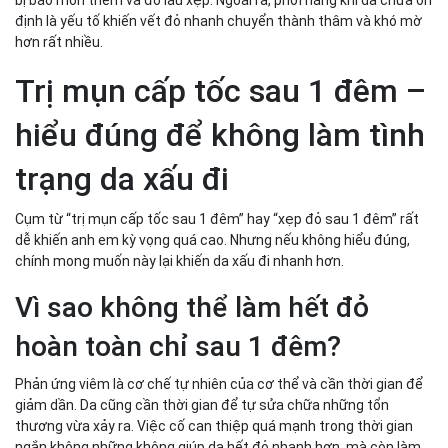
bị bào mòn thêm và đỏ lâu xẹp. Ngoài ra, phơi nắng khi da chưa ổn
định là yếu tố khiến vết đỏ nhanh chuyển thành thâm và khó mờ
hơn rất nhiều.
Trị mụn cấp tốc sau 1 đêm –
hiểu đúng để không làm tình
trạng da xấu đi
Cụm từ “trị mụn cấp tốc sau 1 đêm” hay “xẹp đỏ sau 1 đêm” rất
dễ khiến anh em kỳ vọng quá cao. Nhưng nếu không hiểu đúng,
chính mong muốn này lại khiến da xấu đi nhanh hơn.
Vì sao không thể làm hết đỏ
hoàn toàn chỉ sau 1 đêm?
Phản ứng viêm là cơ chế tự nhiên của cơ thể và cần thời gian để
giảm dần. Da cũng cần thời gian để tự sửa chữa những tổn
thương vừa xảy ra. Việc cố can thiệp quá mạnh trong thời gian
ngắn không những không giúp da hết đỏ nhanh hơn, mà còn làm