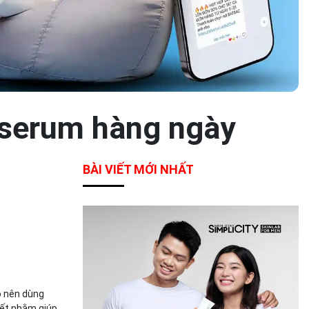
g serum hàng ngày
BÀI VIẾT MỚI NHẤT
ó nên dùng
iết nhằm giúp