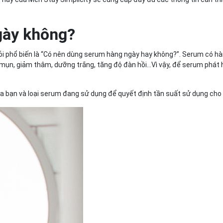
gày không?
hỏi phổ biến là “Có nên dùng serum hàng ngày hay không?”. Serum có 
ị mụn, giảm thâm, dưỡng trắng, tăng độ đàn hồi…Vì vậy, để serum phát h
ủa bạn và loại serum đang sử dụng để quyết định tần suất sử dụng cho 