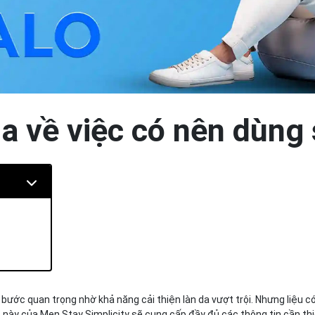
ia về việc có nên dùn
bước quan trọng nhờ khả năng cải thiện làn da vượt trội. Nhưng liệu c
 này của Men Stay Simplicity sẽ cung cấp đầy đủ các thông tin cần th