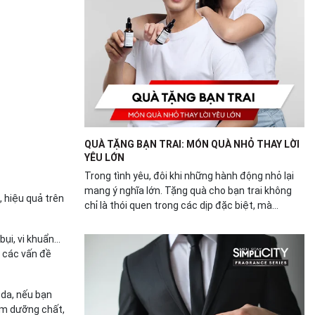
QUÀ TẶNG BẠN TRAI: MÓN QUÀ NHỎ THAY LỜI
YÊU LỚN
Trong tình yêu, đôi khi những hành động nhỏ lại
mang ý nghĩa lớn. Tặng quà cho bạn trai không
 hiệu quả trên
chỉ là thói quen trong các dịp đặc biệt, mà...
bụi, vi khuẩn…
t các vấn đề
 da, nếu bạn
êm dưỡng chất,