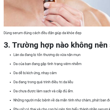
Dùng serum đúng cách đều đặn giúp da khỏe đẹp
3. Trường hợp nào không nên
Làn da đang bị tổn thương do vừa nặn mụn
Da của bạn đang gặp tình trạng viêm nhiễm
Da dễ bị kích ứng, nhạy cảm
Da đang trong quá trình điều trị da liễu
Da chưa được làm sạch và cấp đủ ẩm.
Những người mắc bệnh về da mãn tính như chàm, phát ban đ
Phụ nữ có thai và cho con bú nên tìm hiểu thành phần serum 