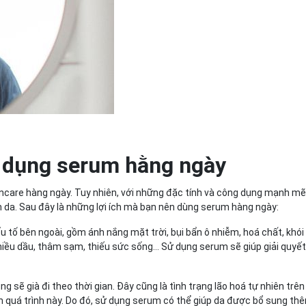
ử dụng serum hằng ngày
incare hàng ngày. Tuy nhiên, với những đặc tính và công dụng mạnh mẽ,
àn da. Sau đây là những lợi ích mà bạn nên dùng serum hàng ngày:
 tố bên ngoài, gồm ánh nắng mặt trời, bụi bẩn ô nhiễm, hoá chất, khói 
nhiều dầu, thâm sạm, thiếu sức sống… Sử dụng serum sẽ giúp giải quyế
g sẽ già đi theo thời gian. Đây cũng là tình trạng lão hoá tự nhiên trên
 quá trình này. Do đó, sử dụng serum có thể giúp da được bổ sung th