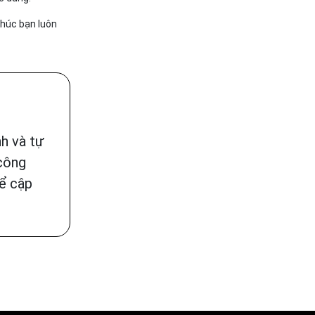
Chúc bạn luôn
h và tự
 công
để cập