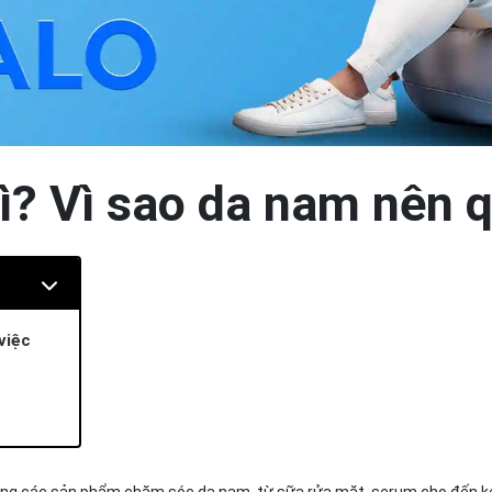
gì? Vì sao da nam nên 
việc
 trong các sản phẩm chăm sóc da nam, từ sữa rửa mặt, serum cho đến