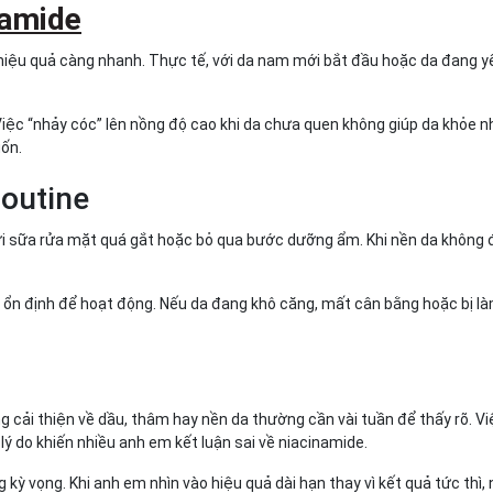
namide
ì hiệu quả càng nhanh. Thực tế, với da nam mới bắt đầu hoặc da đang y
. Việc “nhảy cóc” lên nồng độ cao khi da chưa quen không giúp da khỏe 
uốn.
routine
ới sữa rửa mặt quá gắt hoặc bỏ qua bước dưỡng ẩm. Khi nền da không
đủ ổn định để hoạt động. Nếu da đang khô căng, mất cân bằng hoặc bị l
g cải thiện về dầu, thâm hay nền da thường cần vài tuần để thấy rõ. V
 lý do khiến nhiều anh em kết luận sai về niacinamide.
ỳ vọng. Khi anh em nhìn vào hiệu quả dài hạn thay vì kết quả tức thì,