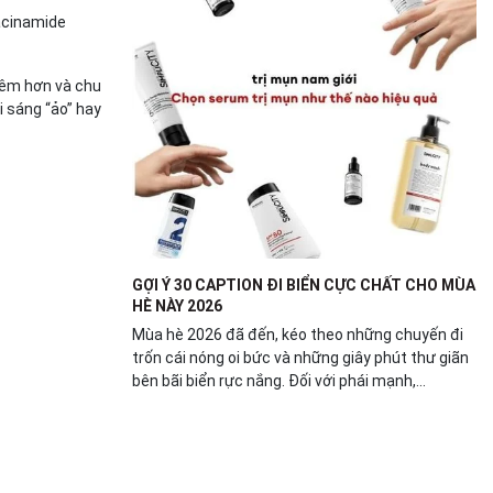
iacinamide
viêm hơn và chu
i sáng “ảo” hay
GỢI Ý 30 CAPTION ĐI BIỂN CỰC CHẤT CHO MÙA
HÈ NÀY 2026
Mùa hè 2026 đã đến, kéo theo những chuyến đi
trốn cái nóng oi bức và những giây phút thư giãn
bên bãi biển rực nắng. Đối với phái mạnh,...