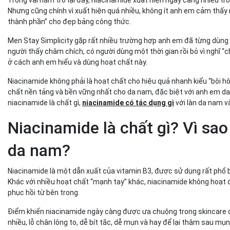
Vì sao nhiều anh em dùng niacinamide nhưng không thấy
Nhưng cũng chính vì xuất hiện quá nhiều, không ít anh em cảm thấy m
quả?
thành phần” cho đẹp bảng công thức.
Dùng sai nồng độ hoạt chất niacinamide
Kết hợp sản phẩm sai cách trong routine
Men Stay Simplicity gặp rất nhiều trường hợp anh em đã từng dùng 
Thiếu kiên trì và hiểu sai kỳ vọng
người thấy châm chích, có người dùng một thời gian rồi bỏ vì nghĩ
ở cách anh em hiểu và dùng hoạt chất này.
Bộ 3 chăm da sáng mờ thâm tiêu chuẩn từ Men Stay Sim
Vì sao niacinamide nên nằm trong một routine chăm da ho
Niacinamide không phải là hoạt chất cho hiệu quả nhanh kiểu “bôi hô
Kết luận – Niacinamide có phù hợp với da nam không?
chất nền tảng và bền vững nhất cho da nam, đặc biệt với anh em da 
niacinamide là chất gì,
niacinamide có tác dụng gì
với làn da nam v
Niacinamide là chất gì? Vì sa
da nam?
Niacinamide là một dẫn xuất của vitamin B3, được sử dụng rất phổ b
Khác với nhiều hoạt chất “mạnh tay” khác, niacinamide không hoạt đ
phục hồi từ bên trong.
Điểm khiến niacinamide ngày càng được ưa chuộng trong skincare c
nhiều, lỗ chân lông to, dễ bít tắc, dễ mụn và hay để lại thâm sau mụn