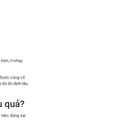
 hơn, ít nhạy
 được củng cố
ừ đó ổn định lâu
ệu quả?
 việc dùng sai