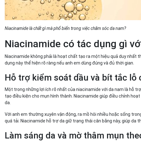
Niacinamide là chất gì mà phổ biến trong việc chăm sóc da nam?
Niacinamide có tác dụng gì v
Niacinamide không phải là hoạt chất tạo ra một hiệu quả duy nhất th
dụng này thể hiện rõ ràng nếu anh em dùng đúng và đủ thời gian.
Hỗ trợ kiểm soát dầu và bít tắc lỗ
Một trong những lợi ích rõ nhất của niacinamide với da nam là hỗ trợ 
tạo điều kiện cho mụn hình thành. Niacinamide giúp điều chỉnh hoạ
da.
Với anh em thường xuyên vận động, ra mồ hôi nhiều hoặc sống trong
quá tải. Niacinamide hỗ trợ da giữ trạng thái cân bằng này, giúp d
Làm sáng da và mờ thâm mụn theo