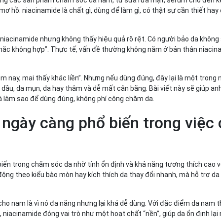
 hiệu
ơ hồ: niacinamide là chất gì, dùng để làm gì, có thật sự cần thiết hay
niacinamide nhưng không thấy hiệu quả rõ rệt. Có người bảo da không
 “chắc không hợp”. Thực tế, vấn đề thường không nằm ở bản thân niaci
plicity
àn chỉnh?
m nay, mai thấy khác liền”. Nhưng nếu dùng đúng, đây lại là một trong
dầu, da mụn, da hay thâm và dễ mất cân bằng. Bài viết này sẽ giúp an
à làm sao để dùng đúng, không phí công chăm da.
o ngày càng phổ biến trong việ
iến trong chăm sóc da nhờ tính ổn định và khả năng tương thích cao với
ộng theo kiểu bào mòn hay kích thích da thay đổi nhanh, mà hỗ trợ da 
ho nam là vì nó đa năng nhưng lại khá dễ dùng. Với đặc điểm da nam t
, niacinamide đóng vai trò như một hoạt chất “nền”, giúp da ổn định lại