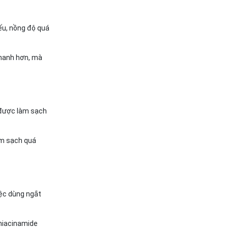
ếu, nồng độ quá
nhanh hơn, mà
 được làm sạch
àm sạch quá
iệc dùng ngắt
 niacinamide