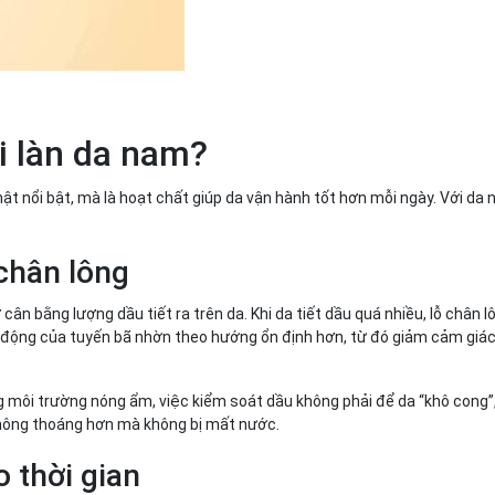
ới làn da nam?
ật nổi bật, mà là hoạt chất giúp da vận hành tốt hơn mỗi ngày. Với da
 chân lông
cân bằng lượng dầu tiết ra trên da. Khi da tiết dầu quá nhiều, lỗ chân lô
t động của tuyến bã nhờn theo hướng ổn định hơn, từ đó giảm cảm giác
 môi trường nóng ẩm, việc kiểm soát dầu không phải để da “khô cong”
a thông thoáng hơn mà không bị mất nước.
 thời gian