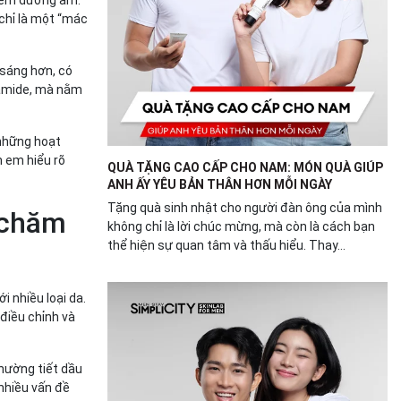
 chỉ là một “mác
 sáng hơn, có
namide, mà nằm
 những hoạt
h em hiểu rõ
QUÀ TẶNG CAO CẤP CHO NAM: MÓN QUÀ GIÚP
ANH ẤY YÊU BẢN THÂN HƠN MỖI NGÀY
Tặng quà sinh nhật cho người đàn ông của mình
c chăm
không chỉ là lời chúc mừng, mà còn là cách bạn
thể hiện sự quan tâm và thấu hiểu. Thay...
 nhiều loại da.
điều chỉnh và
hường tiết dầu
 nhiều vấn đề