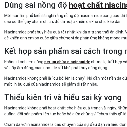
Dùng sai nồng độ
hoạt chất niaci
Một sai lầm phổ biến là nghĩ rằng nồng độ niacinamide càng cao th
cao có thể gây châm chích, đỏ da hoặc khiến da khó chịu kéo dài.
Niacinamide phát huy hiệu quả tốt nhất khi da ở trạng thái ổn định
dễ khiến anh em bỏ cuộc giữa chừng vì da phản ứng không mong m
Kết hợp sản phẩm sai cách trong 
Không ít anh em dùng
serum chứa niacinamide
nhưng lại kết hợp v
và cấp ẩm đúng, niacinamide rất khó phát huy công dụng.
Niacinamide không phải là “cứ bôi lên là chạy”. Nó cần một nền da 
mức, hiệu quả của niacinamide sẽ giảm đi rất nhiều.
Thiếu kiên trì và hiểu sai kỳ vọng
Niacinamide không phải hoạt chất cho hiệu quả trong vài ngày. Nhữn
quãng, đổi sản phẩm liên tục hoặc bỏ giữa chừng vì “chưa thấy gì” là
Chăm da với niacinamide là câu chuyện của sự đều đặn và hiểu đúng k