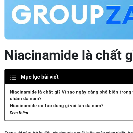
Niacinamide là chất 
Mục lục bài viết
Niacinamide là chất gì? Vì sao ngày càng phổ biến trong 
chăm da nam?
Niacinamide có tác dụng gì với làn da nam?
Hỗ trợ kiểm soát dầu và bít tắc lỗ chân lông
Xem thêm
Làm sáng da và mờ thâm mụn theo thời gian
Củng cố hàng rào bảo vệ da
Trong vài năm trở lại đây, niacinamide xuất hiện ngày càng nhiều