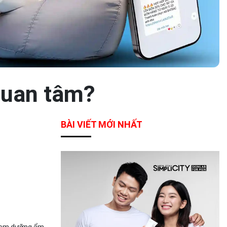
quan tâm?
BÀI VIẾT MỚI NHẤT
 kem dưỡng ẩm.