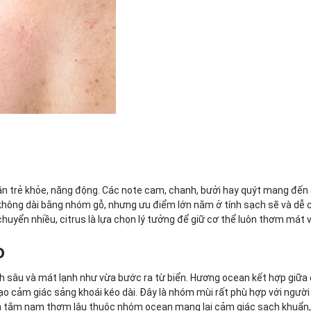
thần trẻ khỏe, năng động. Các note cam, chanh, bưởi hay quýt mang đế
 không dài bằng nhóm gỗ, nhưng ưu điểm lớn nằm ở tính sạch sẽ và dễ 
huyển nhiều, citrus là lựa chọn lý tưởng để giữ cơ thể luôn thơm mát 
ao
h sâu và mát lạnh như vừa bước ra từ biển. Hương ocean kết hợp giữa
o cảm giác sảng khoái kéo dài. Đây là nhóm mùi rất phù hợp với người
sữa tắm nam thơm lâu thuộc nhóm ocean mang lại cảm giác sạch khuẩn