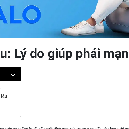
: Lý do giúp phái mạnh
?
 lâu
ốt
 mạnh
trên cơ thể lại là yếu tố quyết định sự tự tin trong giao tiếp và phong độ su