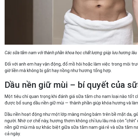
Các sữa tắm nam với thành phần khoa học chất lượng giúp lưu hương lâu
Đối với anh em hay vận động, đổ mồ hôi hoặc làm việc trong môi trư
giờ liền mà không bị gắt hay nồng như hương tổng hợp.
Dầu nền giữ mùi – bí quyết của sữ
Một tiêu chí quan trọng khi đánh giá sữa tắm cho nam loại nào tốt
được bổ sung dầu nền giữ mùi — thành phần giúp khóa hương và làm
Dầu nền hoạt động như một lớp màng mỏng bám trên bề mặt da, giữ c
người. Nhờ cơ chế này, hương thơm không chỉ lưu lâu mà còn “chín” 
nền giữ mùi mà sự khác biệt giữa sữa tắm nam giá rẻ và sữa tắm nam
cả ngày.