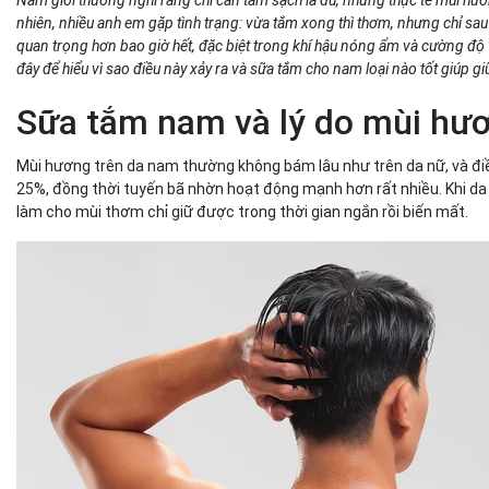
Nhóm citrus – sạch, tươi, dễ chịu
nhiên, nhiều anh em gặp tình trạng: vừa tắm xong thì thơm, nhưng chỉ sau
Nhóm ocean – mát lạnh & thể thao
quan trọng hơn bao giờ hết, đặc biệt trong khí hậu nóng ẩm và cường đ
Sữa tắm nam Hair & Body Advanced – Sạch khuẩn & khử 
đây để hiểu vì sao điều này xảy ra và sữa tắm cho nam loại nào tốt giúp 
công nghệ Ion Bạc
Kết luận
Sữa tắm nam và lý do mùi hư
Mùi hương trên da nam thường không bám lâu như trên da nữ, và đi
25%, đồng thời tuyến bã nhờn hoạt động mạnh hơn rất nhiều. Khi da t
làm cho mùi thơm chỉ giữ được trong thời gian ngắn rồi biến mất.