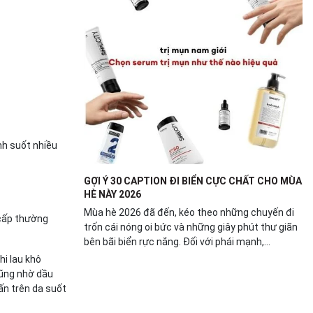
nh suốt nhiều
GỢI Ý 30 CAPTION ĐI BIỂN CỰC CHẤT CHO MÙA
HÈ NÀY 2026
Mùa hè 2026 đã đến, kéo theo những chuyến đi
 cấp thường
trốn cái nóng oi bức và những giây phút thư giãn
bên bãi biển rực nắng. Đối với phái mạnh,...
i lau khô
Cũng nhờ dầu
ấn trên da suốt