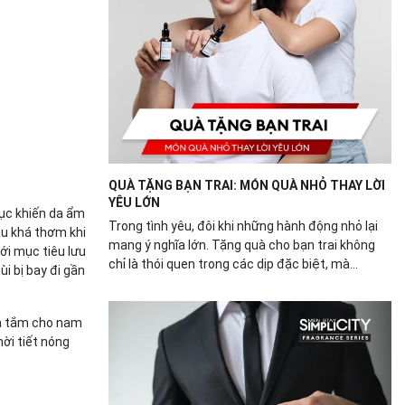
QUÀ TẶNG BẠN TRAI: MÓN QUÀ NHỎ THAY LỜI
YÊU LỚN
tục khiến da ẩm
Trong tình yêu, đôi khi những hành động nhỏ lại
ầu khá thơm khi
mang ý nghĩa lớn. Tặng quà cho bạn trai không
ới mục tiêu lưu
chỉ là thói quen trong các dịp đặc biệt, mà...
i bị bay đi gần
ữa tắm cho nam
hời tiết nóng