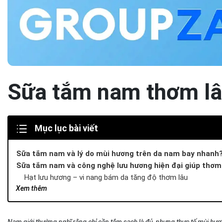
Sữa tắm nam thơm lâu
Mục lục bài viết
Sữa tắm nam và lý do mùi hương trên da nam bay nhanh
Sữa tắm nam và công nghệ lưu hương hiện đại giúp thơm
Hạt lưu hương – vi nang bám da tăng độ thơm lâu
Xem thêm
Dầu nền giữ mùi – bí quyết của sữa tắm cho nam loại nào t
Sữa tắm nam và các nhóm mùi hương lý tưởng cho phái
Nhóm mùi gỗ – phong cách nam tính & bám lâu nhất
Nam giới thường nghĩ rằng chỉ cần tắm sạch là đủ, nhưng thực tế mùi hương 