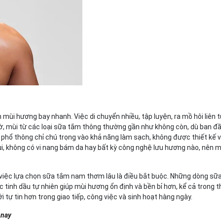
ùi hương bay nhanh. Việc di chuyển nhiều, tập luyện, ra mồ hôi liên 
 giờ, mùi từ các loại sữa tắm thông thường gần như không còn, dù ban đ
phổ thông chỉ chú trọng vào khả năng làm sạch, không được thiết kế v
, không có vi nang bám da hay bất kỳ công nghệ lưu hương nào, nên mù
, việc lựa chọn sữa tắm nam thơm lâu là điều bắt buộc. Những dòng s
 tinh dầu tự nhiên giúp mùi hương ổn định và bền bỉ hơn, kể cả trong t
 tự tin hơn trong giao tiếp, công việc và sinh hoạt hàng ngày.
 nay