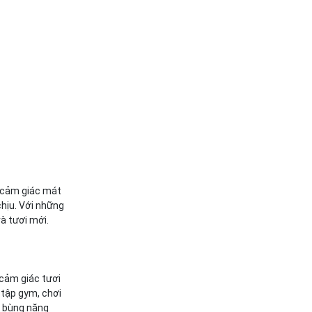
n cảm giác mát
chịu. Với những
và tươi mới.
 cảm giác tươi
 tập gym, chơi
, bùng năng