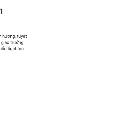
nh
n hương, tuyết
m giác trưởng
uổi tối, nhóm