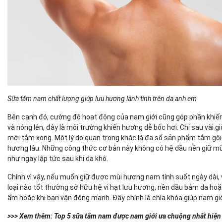
Sữa tắm nam chất lượng giúp lưu hương lành tính trên da anh em
Bên cạnh đó, cường độ hoạt động của nam giới cũng góp phần khiến m
và nóng lên, đây là môi trường khiến hương dễ bốc hơi. Chỉ sau vài
mới tắm xong. Một lý do quan trọng khác là đa số sản phẩm tắm gội 
hương lâu. Những công thức cơ bản này không có hệ dầu nền giữ mùi
như ngay lập tức sau khi da khô.
Chính vì vậy, nếu muốn giữ được mùi hương nam tính suốt ngày dài
loại nào tốt thường sở hữu hệ vi hạt lưu hương, nền dầu bám da hoặc
ẩm hoặc khi bạn vận động mạnh. Đây chính là chìa khóa giúp nam giới
>>> Xem thêm:
Top 5 sữa tắm nam được nam giới ưa chuộng nhất hiện