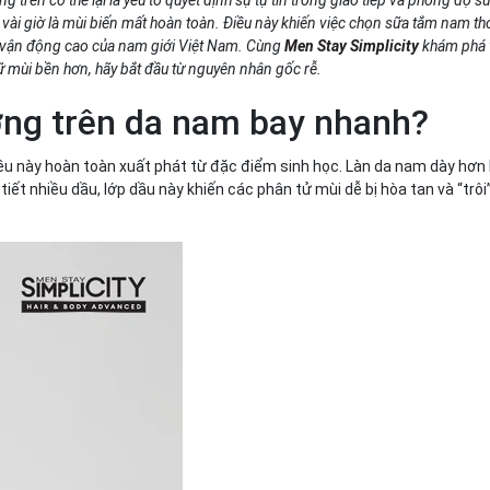
 vài giờ là mùi biến mất hoàn toàn. Điều này khiến việc chọn sữa tắm nam th
ộ vận động cao của nam giới Việt Nam. Cùng
Men Stay Simplicity
khám phá v
mùi với
giữ mùi bền hơn, hãy bắt đầu từ nguyên nhân gốc rễ.
ơng trên da nam bay nhanh?
ều này hoàn toàn xuất phát từ đặc điểm sinh học. Làn da nam dày hơ
iết nhiều dầu, lớp dầu này khiến các phân tử mùi dễ bị hòa tan và “trôi