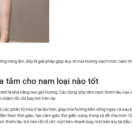
ờng nóng ẩm, đây là giải pháp giúp duy trì mùi hương sạch mát, nam tí
a tắm cho nam loại nào tốt
 chính là khả năng neo giữ hương. Các dòng sữa tắm nam thơm lâu cao
 chậm tốc độ bay hơi trên da.
ác phân tử mùi ở lại lâu hơn, giúp mùi hương bền vững ngay cả sau kh
dần theo thời gian, tạo cảm giác thư giãn, sang trọng và dễ chịu hơn. 
 thơm lâu trở nên rất rõ rệt: một bên nhanh bay, một bên lưu lại dấu 