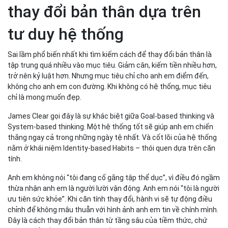
thay đổi bản thân dựa trên
tư duy hệ thống
Sai lầm phổ biến nhất khi tìm kiếm cách để thay đổi bản thân là
tập trung quá nhiều vào mục tiêu. Giảm cân, kiếm tiền nhiều hơn,
trở nên kỷ luật hơn. Nhưng mục tiêu chỉ cho anh em điểm đến,
không cho anh em con đường. Khi không có hệ thống, mục tiêu
chỉ là mong muốn đẹp.
James Clear gọi đây là sự khác biệt giữa Goal-based thinking và
System-based thinking. Một hệ thống tốt sẽ giúp anh em chiến
thắng ngay cả trong những ngày tệ nhất. Và cốt lõi của hệ thống
nằm ở khái niệm Identity-based Habits – thói quen dựa trên căn
tính.
Anh em không nói “tôi đang cố gắng tập thể dục”, vì điều đó ngầm
thừa nhận anh em là người lười vận động. Anh em nói “tôi là người
ưu tiên sức khỏe”. Khi căn tính thay đổi, hành vi sẽ tự động điều
chỉnh để không mâu thuẫn với hình ảnh anh em tin về chính mình.
Đây là cách thay đổi bản thân từ tầng sâu của tiềm thức, chứ