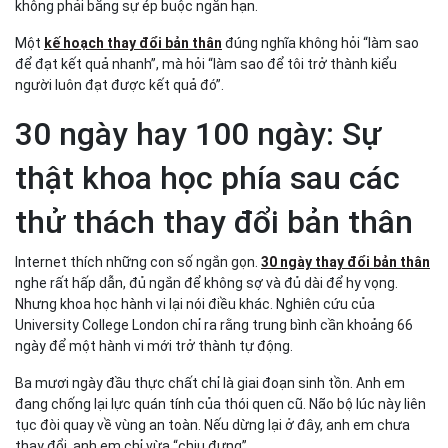
không phải bằng sự ép buộc ngắn hạn.
Một
kế hoạch thay đổi bản thân
đúng nghĩa không hỏi “làm sao
để đạt kết quả nhanh”, mà hỏi “làm sao để tôi trở thành kiểu
người luôn đạt được kết quả đó”.
30 ngày hay 100 ngày: Sự
thật khoa học phía sau các
thử thách thay đổi bản thân
Internet thích những con số ngắn gọn.
30 ngày thay đổi bản thân
nghe rất hấp dẫn, đủ ngắn để không sợ và đủ dài để hy vọng.
Nhưng khoa học hành vi lại nói điều khác. Nghiên cứu của
University College London chỉ ra rằng trung bình cần khoảng 66
ngày để một hành vi mới trở thành tự động.
Ba mươi ngày đầu thực chất chỉ là giai đoạn sinh tồn. Anh em
đang chống lại lực quán tính của thói quen cũ. Não bộ lúc này liên
tục đòi quay về vùng an toàn. Nếu dừng lại ở đây, anh em chưa
thay đổi, anh em chỉ vừa “chịu đựng”.