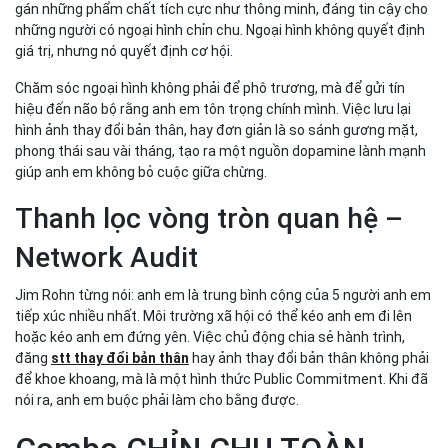
gán những phẩm chất tích cực như thông minh, đáng tin cậy cho
những người có ngoại hình chỉn chu. Ngoại hình không quyết định
giá trị, nhưng nó quyết định cơ hội.
Chăm sóc ngoại hình không phải để phô trương, mà để gửi tín
hiệu đến não bộ rằng anh em tôn trọng chính mình. Việc lưu lại
hình ảnh thay đổi bản thân, hay đơn giản là so sánh gương mặt,
phong thái sau vài tháng, tạo ra một nguồn dopamine lành mạnh
giúp anh em không bỏ cuộc giữa chừng.
Thanh lọc vòng tròn quan hệ –
Network Audit
Jim Rohn từng nói: anh em là trung bình cộng của 5 người anh em
tiếp xúc nhiều nhất. Môi trường xã hội có thể kéo anh em đi lên
hoặc kéo anh em đứng yên. Việc chủ động chia sẻ hành trình,
đăng
stt thay đổi bản thân
hay ảnh thay đổi bản thân không phải
để khoe khoang, mà là một hình thức Public Commitment. Khi đã
nói ra, anh em buộc phải làm cho bằng được.