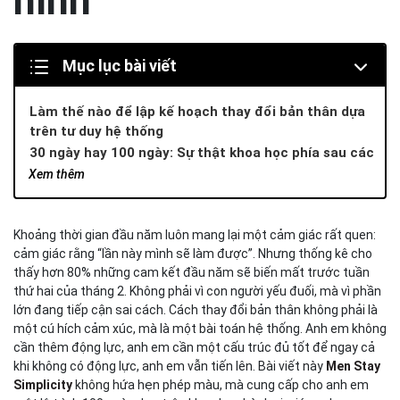
hình
Mục lục bài viết
Làm thế nào để lập kế hoạch thay đổi bản thân dựa
trên tư duy hệ thống
30 ngày hay 100 ngày: Sự thật khoa học phía sau các
thử thách thay đổi bản thân
Xem thêm
4 trụ cột cốt lõi của hành trình nâng cấp bản thân
toàn diện
Tái thiết lập hệ điều hành tư duy – Mindset Re-
Khoảng thời gian đầu năm luôn mang lại một cảm giác rất quen:
cảm giác rằng “lần này mình sẽ làm được”. Nhưng thống kê cho
engineering
thấy hơn 80% những cam kết đầu năm sẽ biến mất trước tuần
Tối ưu hóa hiệu suất sinh học – Bio-hacking Health
thứ hai của tháng 2. Không phải vì con người yếu đuối, mà vì phần
Ngoại hình và Halo Effect – Khi thế giới phản hồi khác đi
lớn đang tiếp cận sai cách. Cách thay đổi bản thân không phải là
Thanh lọc vòng tròn quan hệ – Network Audit
một cú hích cảm xúc, mà là một bài toán hệ thống. Anh em không
Combo CHỈN CHU TOÀN DIỆN là chìa khoá quan trọng
cần thêm động lực, anh em cần một cấu trúc đủ tốt để ngay cả
trong hành trình thay đổi
khi không có động lực, anh em vẫn tiến lên. Bài viết này
Men Stay
Kết luận
Simplicity
không hứa hẹn phép màu, mà cung cấp cho anh em