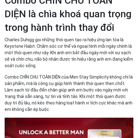
Combo CHỈN CHU TOÀN
DIỆN là chìa khoá quan trọng
trong hành trình thay đổi
Charles Duhigg gọi những thói quen tạo ra hiệu ứng lan tỏa là
Keystone Habit. Chăm sóc cơ thể và ngoại hình mỗi ngày chính là
một thói quen như vậy. Khi anh em bắt đầu ngày mới với sự sạch
sẽ và chỉn chu, não bộ nhận được tín hiệu rằng anh em đang kiểm
soát cuộc sống.
Combo CHỈN CHU TOÀN DIỆN của Men Stay Simplicity không chỉ là
sản phẩm, mà là công cụ giúp hình thành thói quen then chốt.
Làm sạch từ đầu đến chân giúp anh em bước vào ngày mới với
trạng thái sẵn sàng, tự tin và tỉnh táo. Khi một thói quen được
duy trì đủ lâu, nó kéo theo hàng loạt hành vi tích cực khác mà anh
em không cần ép buộc.