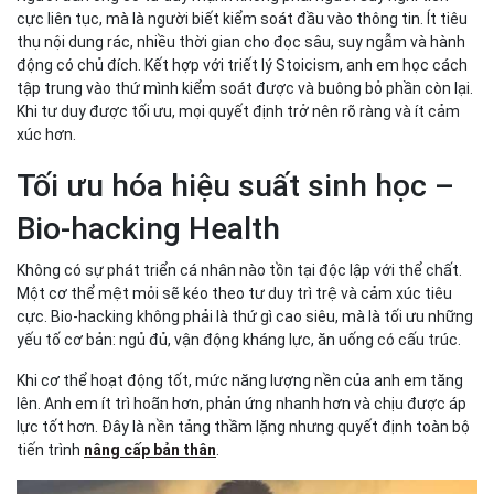
cực liên tục, mà là người biết kiểm soát đầu vào thông tin. Ít tiêu
thụ nội dung rác, nhiều thời gian cho đọc sâu, suy ngẫm và hành
động có chủ đích. Kết hợp với triết lý Stoicism, anh em học cách
tập trung vào thứ mình kiểm soát được và buông bỏ phần còn lại.
Khi tư duy được tối ưu, mọi quyết định trở nên rõ ràng và ít cảm
xúc hơn.
Tối ưu hóa hiệu suất sinh học –
Bio-hacking Health
Không có sự phát triển cá nhân nào tồn tại độc lập với thể chất.
Một cơ thể mệt mỏi sẽ kéo theo tư duy trì trệ và cảm xúc tiêu
cực. Bio-hacking không phải là thứ gì cao siêu, mà là tối ưu những
yếu tố cơ bản: ngủ đủ, vận động kháng lực, ăn uống có cấu trúc.
Khi cơ thể hoạt động tốt, mức năng lượng nền của anh em tăng
lên. Anh em ít trì hoãn hơn, phản ứng nhanh hơn và chịu được áp
lực tốt hơn. Đây là nền tảng thầm lặng nhưng quyết định toàn bộ
tiến trình
nâng cấp bản thân
.