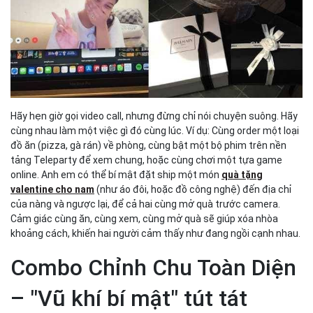
Hãy hẹn giờ gọi video call, nhưng đừng chỉ nói chuyện suông. Hãy
cùng nhau làm một việc gì đó cùng lúc. Ví dụ: Cùng order một loại
đồ ăn (pizza, gà rán) về phòng, cùng bật một bộ phim trên nền
tảng Teleparty để xem chung, hoặc cùng chơi một tựa game
online. Anh em có thể bí mật đặt ship một món
quà tặng
valentine cho nam
(như áo đôi, hoặc đồ công nghệ) đến địa chỉ
của nàng và ngược lại, để cả hai cùng mở quà trước camera.
Cảm giác cùng ăn, cùng xem, cùng mở quà sẽ giúp xóa nhòa
khoảng cách, khiến hai người cảm thấy như đang ngồi cạnh nhau.
Combo Chỉnh Chu Toàn Diện
– "Vũ khí bí mật" tút tát