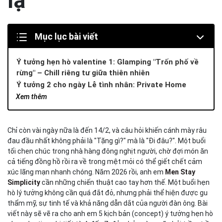
lạ"
Mục lục bài viết
Ý tưởng hẹn hò valentine 1: Glamping "Trốn phố về
rừng" – Chill riêng tư giữa thiên nhiên
Ý tưởng 2 cho ngày Lễ tình nhân: Private Home
Cinema – Rạp phim 5 sao tại gia
Xem thêm
Ý tưởng hẹn hò Couple Workshop – Cùng nhau "tạo
tác" kỷ niệm
Hẹn hò với Food Tour "Sập Sàn" – Con đường ngắn
Chỉ còn vài ngày nữa là đến 14/2, và câu hỏi khiến cánh mày râu
đau đầu nhất không phải là "Tặng gì?" mà là "Đi đâu?". Một buổi
nhất đến trái tim
tối chen chúc trong nhà hàng đông nghịt người, chờ đợi món ăn
Ý tưởng hẹn hò cho cặp đôi yêu xa - Virtual Date
cả tiếng đồng hồ rồi ra về trong mệt mỏi có thể giết chết cảm
Combo Chỉnh Chu Toàn Diện – "Vũ khí bí mật" tút tát
xúc lãng mạn nhanh chóng. Năm 2026 rồi, anh em
Men Stay
phong độ trước giờ G
Simplicity
cần những chiến thuật cao tay hơn thế. Một buổi hẹn
Kết luận
hò lý tưởng không cần quá đắt đỏ, nhưng phải thể hiện được gu
thẩm mỹ, sự tinh tế và khả năng dẫn dắt của người đàn ông. Bài
viết này sẽ vẽ ra cho anh em 5 kịch bản (concept) ý tưởng hẹn hò