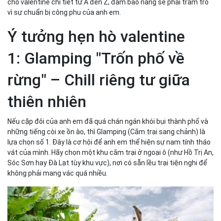
cho valentine chi tiết từ A đến Z, đảm bảo nàng sẽ phải trầm trồ
vì sự chuẩn bị công phu của anh em.
Ý tưởng hẹn hò valentine
1: Glamping "Trốn phố về
rừng" – Chill riêng tư giữa
thiên nhiên
Nếu cặp đôi của anh em đã quá chán ngán khói bụi thành phố và
những tiếng còi xe ồn ào, thì Glamping (Cắm trại sang chảnh) là
lựa chọn số 1. Đây là cơ hội để anh em thể hiện sự nam tính tháo
vát của mình. Hãy chọn một khu cắm trại ở ngoại ô (như Hồ Trị An,
Sóc Sơn hay Đà Lạt tùy khu vực), nơi có sẵn lều trại tiện nghi để
không phải mang vác quá nhiều.