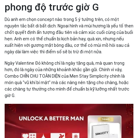
phong độ trước giờ G
Dù anh em chọn concept nào trong 5 ý tưởng trên, có một
nguyên tắc bất di bất dịch: Ngoại hình và mùi hương là yếu tố then
chốt quyết định ấn tượng đầu tiên và cảm xúc cuối cùng của buổi
hẹn. Anh em có thể chuẩn bị kịch bản hay, quà xịn, nhưng nếu
xuất hiện với gương mặt bóng dầu, cơ thể có mùi mồ hôi sau cả
ngày dài làm việc thì điểm số sẽ bị trừ đi một nửa.
Ngày Valentine Đỏ không chỉ là ngày tặng quà, mà quan trọng
hơn, đó là ngày của những khoảnh khắc gần gũi. Chính vì vậy,
Combo CHỈN CHU TOÀN DIỆN của Men Stay Simplicity chính là
món quà "vũ khí bí mật" mà các nàng nên tặng cho chàng, hoặc
các chàng tự thưởng cho mình để chuẩn bị kỹ lưỡng nhất trước
giờ G.