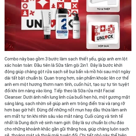
Combo này bao gồm 3 bước làm sạch thiết yếu, giúp anh em lột
xác hoàn toàn: Đầu tiên là Sữa tắm gội 2in1. Đây là bước khởi
động giúp chàng gột rửa sạch sẽ bụi bẩn và mồ hôi sau một ngày
dài tất bật chuẩn bị. Quan trọng hơn, sản phẩm khoác lên cơ thể
anh em một hương thơm nam tính, cuốn hút, tạo sự tự tin tuyệt
đối khi ôm nàng vào lòng. Tiếp theo là Sữa rửa mặt Facial
Cleanser. Dưới ánh nến lung linh của buổi hẹn hò, một gương mặt
sáng láng, sạch nhờn sẽ giúp anh em trông điển trai và rạng rỡ
hơn bao giờ hết. Đừng để những nốt mụn hay dầu thừa làm anh
em mất tự tin khi nhìn sâu vào mắt nàng. Cuối cùng và tinh tế
nhất là Dung dịch vệ sinh nam giới. Đây là sự chuẩn bị chu đáo
cho những khoảnh khắc gần gũi thăng hoa, giúp chàng luôn sạch
sẽ, thoáng mát và thoải mái tuyệt đối. Chi tiết nhỏ này thể hiện