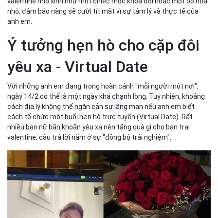
valentine nhỏ xinh như một chiếc móc khóa đôi hoặc một bó hoa
nhỏ, đảm bảo nàng sẽ cười tít mắt vì sự tâm lý và thực tế của
anh em.
Ý tưởng hẹn hò cho cặp đôi
yêu xa - Virtual Date
Với những anh em đang trong hoàn cảnh "mỗi người một nơi",
ngày 14/2 có thể là một ngày khá chạnh lòng. Tuy nhiên, khoảng
cách địa lý không thể ngăn cản sự lãng mạn nếu anh em biết
cách tổ chức một buổi hẹn hò trực tuyến (Virtual Date). Rất
nhiều bạn nữ băn khoăn yêu xa nên tặng quà gì cho bạn trai
valentine, câu trả lời nằm ở sự "đồng bộ trải nghiệm".