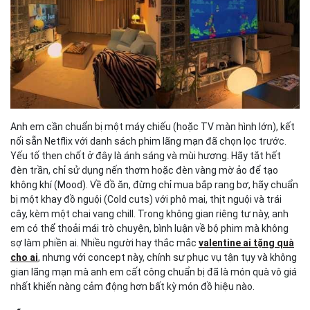
Anh em cần chuẩn bị một máy chiếu (hoặc TV màn hình lớn), kết
nối sẵn Netflix với danh sách phim lãng mạn đã chọn lọc trước.
Yếu tố then chốt ở đây là ánh sáng và mùi hương. Hãy tắt hết
đèn trần, chỉ sử dụng nến thơm hoặc đèn vàng mờ ảo để tạo
không khí (Mood). Về đồ ăn, đừng chỉ mua bắp rang bơ, hãy chuẩn
bị một khay đồ nguội (Cold cuts) với phô mai, thịt nguội và trái
cây, kèm một chai vang chill. Trong không gian riêng tư này, anh
em có thể thoải mái trò chuyện, bình luận về bộ phim mà không
sợ làm phiền ai. Nhiều người hay thắc mắc
valentine ai tặng quà
cho ai
, nhưng với concept này, chính sự phục vụ tận tụy và không
gian lãng mạn mà anh em cất công chuẩn bị đã là món quà vô giá
nhất khiến nàng cảm động hơn bất kỳ món đồ hiệu nào.