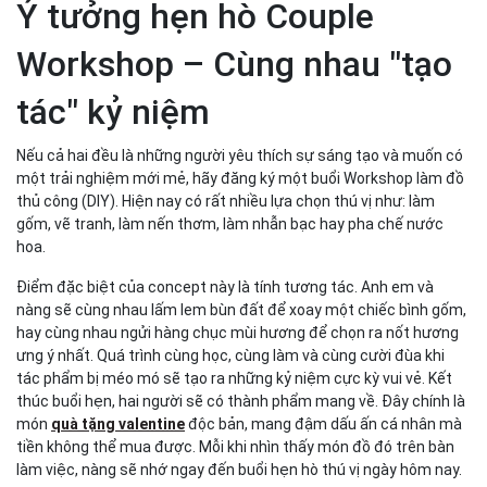
Ý tưởng hẹn hò Couple
Workshop – Cùng nhau "tạo
tác" kỷ niệm
Nếu cả hai đều là những người yêu thích sự sáng tạo và muốn có
một trải nghiệm mới mẻ, hãy đăng ký một buổi Workshop làm đồ
thủ công (DIY). Hiện nay có rất nhiều lựa chọn thú vị như: làm
gốm, vẽ tranh, làm nến thơm, làm nhẫn bạc hay pha chế nước
hoa.
Điểm đặc biệt của concept này là tính tương tác. Anh em và
nàng sẽ cùng nhau lấm lem bùn đất để xoay một chiếc bình gốm,
hay cùng nhau ngửi hàng chục mùi hương để chọn ra nốt hương
ưng ý nhất. Quá trình cùng học, cùng làm và cùng cười đùa khi
tác phẩm bị méo mó sẽ tạo ra những kỷ niệm cực kỳ vui vẻ. Kết
thúc buổi hẹn, hai người sẽ có thành phẩm mang về. Đây chính là
món
quà tặng valentine
độc bản, mang đậm dấu ấn cá nhân mà
tiền không thể mua được. Mỗi khi nhìn thấy món đồ đó trên bàn
làm việc, nàng sẽ nhớ ngay đến buổi hẹn hò thú vị ngày hôm nay.