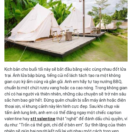
Kịch bản cho buổi tối này sẽ bắt đầu bằng việc cùng nhau đốt lửa
trại. Ánh lửa bập bùng, tiếng củi nổ lách tách tạo ra một không
gian cực kỳ ấm cúng và gần gũi. Anh em hãy tự tay nướng BBQ,
chuẩn bị một chút rượu vang hoặc ca cao nóng. Trong không gian
chỉ có hai người và thiên nhiên, những câu chuyện sẽ trở nên sâu
sắc hơn bao giờ hết. Đừng quên chuẩn bị sẵn máy ảnh hoặc điện
thoại xịn, vì khung cảnh này lên hình cực đẹp. Sau khi chụp vài
tấm ảnh lung linh, anh em có thể đăng ngay một chiếc caption
valentine hay
stt valentine
thật "nghệ" để đánh dấu chủ quyền, ví
dụ như: "Trốn cả thế giới, chỉ để ở bên em". Sự tĩnh lặng của thiên
nhiên sẽ giúp hai người kết nối lại với nhau một cách trọn vẹn