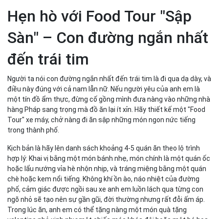
Hẹn hò với Food Tour "Sập
Sàn" – Con đường ngắn nhất
đến trái tim
Người ta nói con đường ngắn nhất đến trái tim là đi qua dạ dày, và
điều này đúng với cả nam lẫn nữ. Nếu người yêu của anh em là
một tín đồ ẩm thực, đừng cố gồng mình đưa nàng vào những nhà
hàng Pháp sang trọng mà đồ ăn lại ít xỉn. Hãy thiết kế một "Food
Tour" xe máy, chở nàng đi ăn sập những món ngon nức tiếng
trong thành phố.
Kịch bản là hãy lên danh sách khoảng 4-5 quán ăn theo lộ trình
hợp lý: Khai vị bằng một món bánh nhẹ, món chính là một quán ốc
hoặc lẩu nướng vỉa hè nhộn nhịp, và tráng miệng bằng một quán
chè hoặc kem nổi tiếng. Không khí ồn ào, náo nhiệt của đường
phố, cảm giác được ngồi sau xe anh em luồn lách qua từng con
ngõ nhỏ sẽ tạo nên sự gần gũi, đời thường nhưng rất đỗi ấm áp.
Trong lúc ăn, anh em có thể tặng nàng một món quà tặng