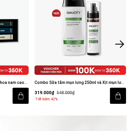
và Xịt mụn lưng
Xịt giảm mụn và mờ thâm cơ thể Exfoliating
Body Spray 100ml
189.000₫
299.000₫
Tiết kiệm 37%