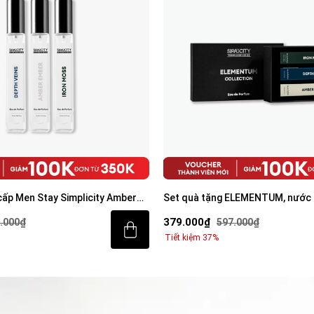
ELEMENTUM, nước hoa nam cao
Combo Sữa tắm mụn lưng 250ml 
 collection
100ml
319.000₫
7.000₫
548.000₫
Tiết kiệm 42%