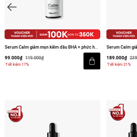
Serum Calm giảm mụn kiềm dầu BHA + Phức hợp
Combo Acne Du
thảo mộc 30ml
mặt 100g và S
189.000₫
309.000₫
239.000₫
40
Tiết kiệm 21%
Tiết kiệm 24%