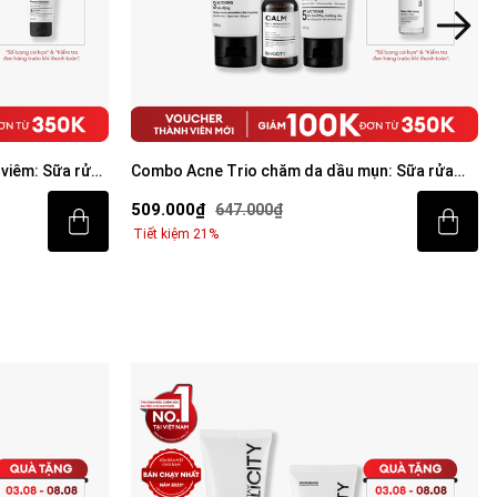
ụn: Sữa rửa
[ƯU ĐÃI ĐỘC QUYỀN] Bộ sản phẩm sạch mụn
m dưỡng ẩm 80g
sáng da toàn diện cho nam
799.000₫
1.094.000₫
Tiết kiệm 27%