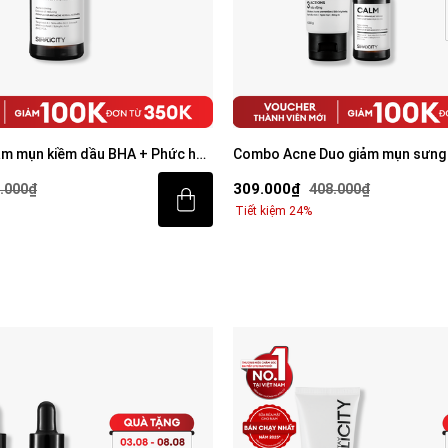
o giảm mụn sưng viêm: Sữa rửa
Combo Acne Trio chăm da dầu m
erum Calm 30ml
mặt 100g, Serum Calm 30ml, Ke
509.000₫
8.000₫
647.000₫
Tiết kiệm 21%