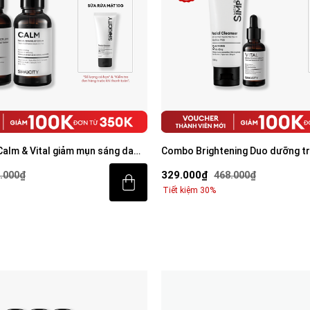
ning Duo dưỡng trắng mờ thâm
Combo mờ thâm sáng da tiêu chu
 rửa mặt 100g & Serum Vital 30ml
Trio
529.000₫
8.000₫
707.000₫
Tiết kiệm 25%