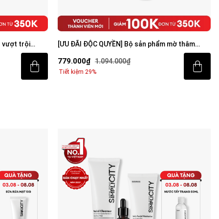
m mờ thâm
[ƯU ĐÃI ĐỘC QUYỀN] Bộ sản phẩm sạch mụn
sáng da toàn diện cho nam
799.000₫
1.094.000₫
Tiết kiệm 27%