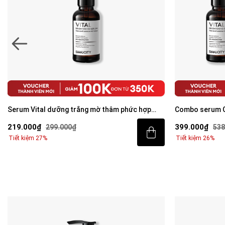
Combo serum Calm & Vital giảm mụn sáng da
Combo Brighte
mờ thâm cho nam BHA + Peptide + 5%
tiết kiệm: Sữa
399.000₫
329.000₫
538.000₫
46
Niacinamide 30ml
Tiết kiệm 26%
Tiết kiệm 30%