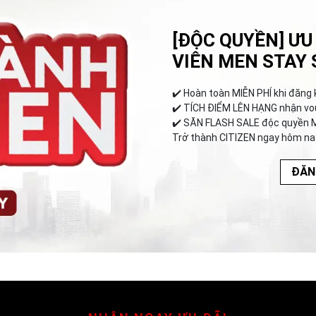
[ĐỘC QUYỀN] ƯU
VIÊN MEN STAY 
✔️︎ Hoàn toàn MIỄN PHÍ khi đăng 
✔️︎ TÍCH ĐIỂM LÊN HẠNG nhận vo
✔️︎ SĂN FLASH SALE độc quyền 
Trở thành CITIZEN ngay hôm na
ĐĂN
NHẬN NGAY ƯU ĐÃI