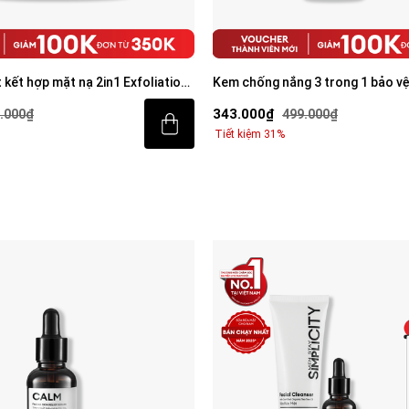
 3 trong 1 bảo vệ vượt trội
[ƯU ĐÃI ĐỘC QUYỀN] Bộ sản phẩ
creen 80ml với SPF 50+ PA++++
sáng da toàn diện cho nam
779.000₫
.000₫
1.094.000₫
Tiết kiệm 29%