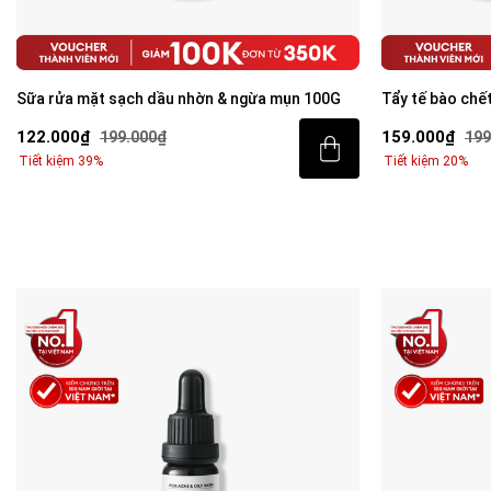
Tẩy tế bào chết kết hợp mặt nạ 2in1 Exfoliation
Kem chống nắng
Cream 40g
Invisible Suns
159.000₫
343.000₫
199.000₫
499
Tiết kiệm 20%
Tiết kiệm 31%