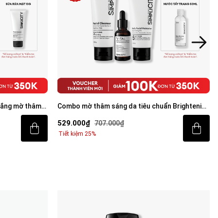
ẩn Brightening
[ƯU ĐÃI ĐỘC QUYỀN] Bộ sản phẩm sạch mụn
sáng da toàn diện cho nam
799.000₫
1.094.000₫
Tiết kiệm 27%