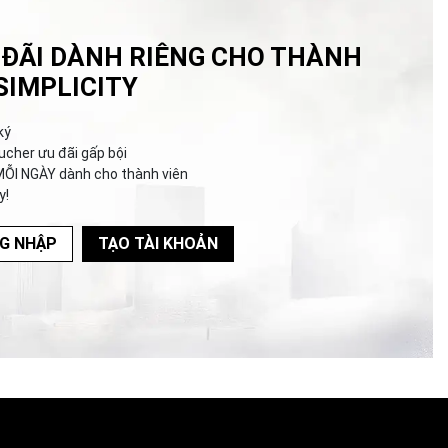
 ĐÃI DÀNH RIÊNG CHO THÀNH
SIMPLICITY
ký
ucher ưu đãi gấp bội
MỖI NGÀY dành cho thành viên
y!
G NHẬP
TẠO TÀI KHOẢN