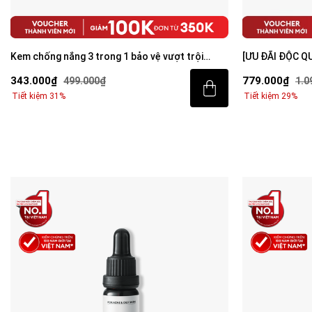
Kem chống nắng 3 trong 1 bảo vệ vượt trội
[ƯU ĐÃI ĐỘC Q
Invisible Sunscreen 80ml với SPF 50+ PA++++
sáng da toàn d
343.000₫
779.000₫
499.000₫
1.0
Tiết kiệm 31%
Tiết kiệm 29%