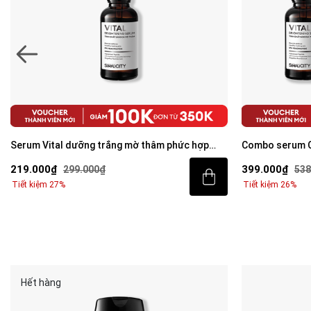
Serum Vital dưỡng trắng mờ thâm phức hợp
Combo serum C
Peptide + 5% Niacinamide 30ml
mờ thâm cho n
219.000₫
399.000₫
299.000₫
538
Niacinamide 3
Tiết kiệm 27%
Tiết kiệm 26%
Hết hàng