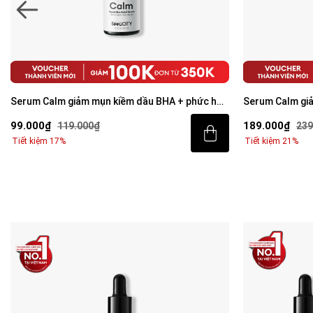
Serum Calm giảm mụn kiềm dầu BHA + phức hợp
Serum Calm gi
thảo mộc 10ml
thảo mộc 30ml
99.000₫
189.000₫
119.000₫
239
Tiết kiệm 17%
Tiết kiệm 21%