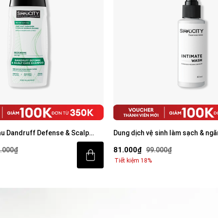
àu Dandruff Defense & Scalp
Dung dịch vệ sinh làm sạch & ngă
 250ml
80ml
81.000₫
.000₫
99.000₫
Tiết kiệm 18%