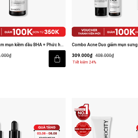
ảm mụn kiềm dầu BHA + Phức hợp
Combo Acne Duo giảm mụn sưng 
mặt 100g và Serum Calm 30ml
309.000₫
.000₫
408.000₫
Tiết kiệm 24%