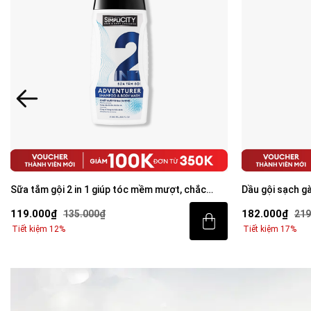
Sữa tắm gội 2 in 1 giúp tóc mềm mượt, chắc
Dầu gội sạch g
khỏe 250ml
Care Shampoo
119.000₫
182.000₫
135.000₫
219
Tiết kiệm 12%
Tiết kiệm 17%