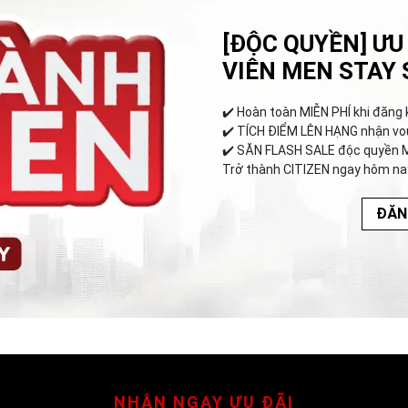
[ĐỘC QUYỀN] ƯU
VIÊN MEN STAY 
✔️︎ Hoàn toàn MIỄN PHÍ khi đăng 
✔️︎ TÍCH ĐIỂM LÊN HẠNG nhận vo
✔️︎ SĂN FLASH SALE độc quyền 
Trở thành CITIZEN ngay hôm na
ĐĂN
NHẬN NGAY ƯU ĐÃI