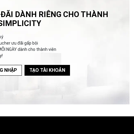
 ĐÃI DÀNH RIÊNG CHO THÀNH
SIMPLICITY
ký
ucher ưu đãi gấp bội
MỖI NGÀY dành cho thành viên
y!
G NHẬP
TẠO TÀI KHOẢN