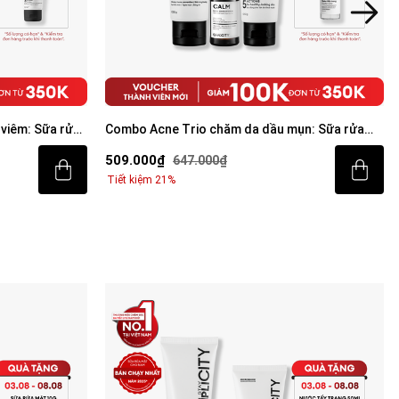
viêm: Sữa rửa
Combo Acne Trio chăm da dầu mụn: Sữa rửa
mặt 100g, Serum Calm 30ml, Kem dưỡng ẩm 80g
509.000₫
647.000₫
Tiết kiệm 21%