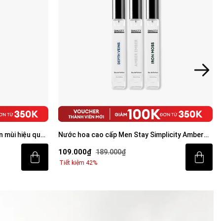
n mùi hiệu quả
Nước hoa cao cấp Men Stay Simplicity Amber
Ember/Iron Moss/Depth Veins Eau De Parfum
109.000₫
189.000₫
9ml
Tiết kiệm 42%