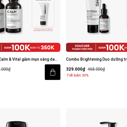
alm & Vital giảm mụn sáng da
Combo Brightening Duo dưỡng t
am BHA + Peptide + 5%
tiết kiệm: Sữa rửa mặt 100g & Se
329.000₫
.000₫
468.000₫
0ml
Tiết kiệm 30%