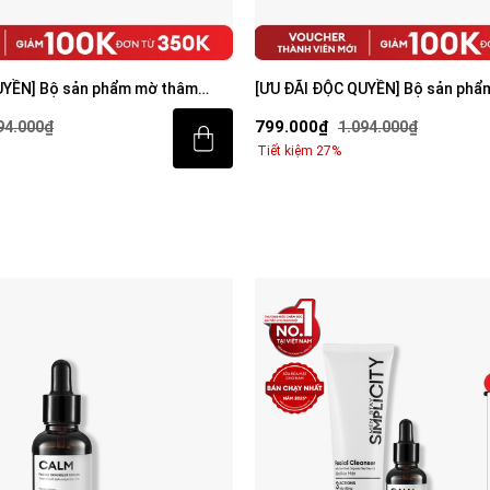
UYỀN] Bộ sản phẩm mờ thâm
[ƯU ĐÃI ĐỘC QUYỀN] Bộ sản phẩ
iện cho nam
sáng da toàn diện cho nam
799.000₫
94.000₫
1.094.000₫
Tiết kiệm 27%