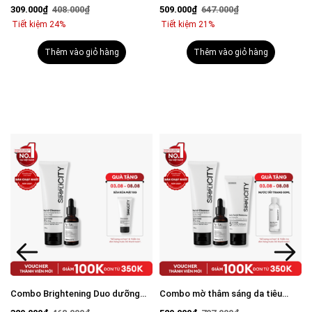
viêm: Sữa rửa mặt 100g và Serum
mụn: Sữa rửa mặt 100g, Serum
309.000₫
408.000₫
509.000₫
647.000₫
Calm 30ml
Calm 30ml, Kem dưỡng ẩm 80g
Tiết kiệm 24%
Tiết kiệm 21%
Thêm vào giỏ hàng
Thêm vào giỏ hàng
Combo Brightening Duo dưỡng
Combo mờ thâm sáng da tiêu
trắng mờ thâm tiết kiệm: Sữa rửa
chuẩn Brightening Trio