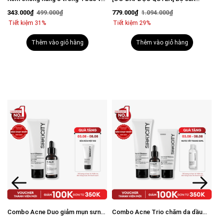
vượt trội Invisible Sunscreen 80ml
phẩm mờ thâm sáng da toàn diện
343.000₫
499.000₫
779.000₫
1.094.000₫
với SPF 50+ PA++++
cho nam
Tiết kiệm 31%
Tiết kiệm 29%
Thêm vào giỏ hàng
Thêm vào giỏ hàng
Combo Acne Duo giảm mụn sưng
Combo Acne Trio chăm da dầu