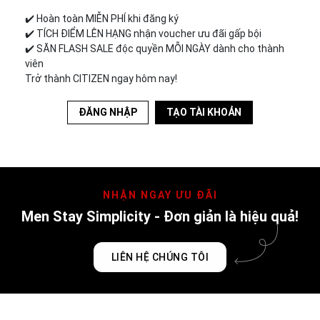
✔️︎ Hoàn toàn MIỄN PHÍ khi đăng ký
✔️︎ TÍCH ĐIỂM LÊN HẠNG nhận voucher ưu đãi gấp bội
✔️︎ SĂN FLASH SALE độc quyền MỖI NGÀY dành cho thành
viên
Trở thành CITIZEN ngay hôm nay!
ĐĂNG NHẬP
TẠO TÀI KHOẢN
NHẬN NGAY ƯU ĐÃI
Men Stay Simplicity - Đơn giản là hiệu quả!
LIÊN HỆ CHÚNG TÔI