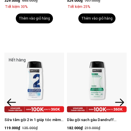
329.000₫
468.000₫
529.000₫
707.000₫
mặt 100g & Serum Vital 30ml
Tiết kiệm 30%
Tiết kiệm 25%
Thêm vào giỏ hàng
Thêm vào giỏ hàng
Hết hàng
Sữa tắm gội 2 in 1 giúp tóc mềm
Dầu gội sạch gàu Dandruff
mượt, chắc khỏe 250ml
Defense & Scalp Care Shampoo
119.000₫
135.000₫
182.000₫
219.000₫
250ml