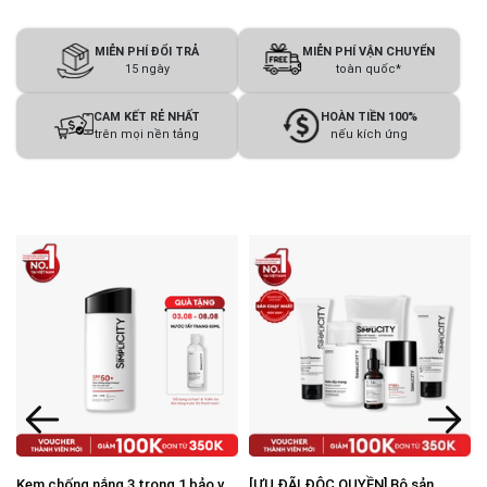
MIỄN PHÍ ĐỔI TRẢ
MIỄN PHÍ VẬN CHUYỂN
15 ngày
toàn quốc*
CAM KẾT RẺ NHẤT
HOÀN TIỀN 100%
trên mọi nền tảng
nếu kích ứng
Kem chống nắng 3 trong 1 bảo vệ
[ƯU ĐÃI ĐỘC QUYỀN] Bộ sản