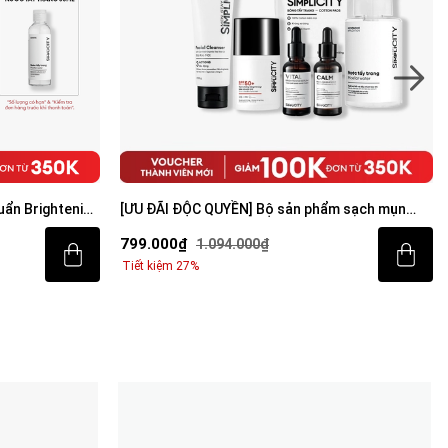
ẩn Brightening
[ƯU ĐÃI ĐỘC QUYỀN] Bộ sản phẩm sạch mụn
sáng da toàn diện cho nam
799.000₫
1.094.000₫
Tiết kiệm 27%