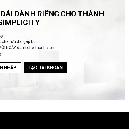
 ĐÃI DÀNH RIÊNG CHO THÀNH
SIMPLICITY
ký
ucher ưu đãi gấp bội
MỖI NGÀY dành cho thành viên
y!
G NHẬP
TẠO TÀI KHOẢN