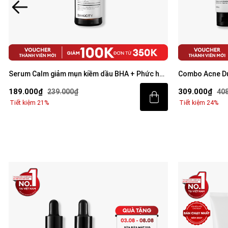
Serum Calm giảm mụn kiềm dầu BHA + Phức hợp
Combo Acne Du
thảo mộc 30ml
mặt 100g và S
189.000₫
309.000₫
239.000₫
40
Tiết kiệm 21%
Tiết kiệm 24%