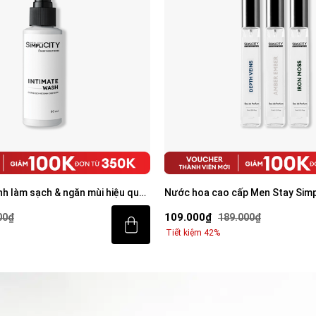
nh làm sạch & ngăn mùi hiệu quả
Nước hoa cao cấp Men Stay Simp
Ember/Iron Moss/Depth Veins E
109.000₫
00₫
189.000₫
9ml
Tiết kiệm 42%