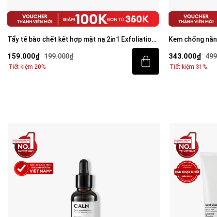
Tẩy tế bào chết kết hợp mặt nạ 2in1 Exfoliation
Kem chống nắng
Cream 40g
Invisible Suns
159.000₫
343.000₫
199.000₫
499
Tiết kiệm 20%
Tiết kiệm 31%