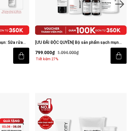
ụn: Sữa rửa
[ƯU ĐÃI ĐỘC QUYỀN] Bộ sản phẩm sạch mụn
m dưỡng ẩm 80g
sáng da toàn diện cho nam
799.000₫
1.094.000₫
Tiết kiệm 27%