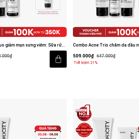
o giảm mụn sưng viêm: Sữa rửa
Combo Acne Trio chăm da dầu m
erum Calm 30ml
mặt 100g, Serum Calm 30ml, Ke
509.000₫
8.000₫
647.000₫
Tiết kiệm 21%