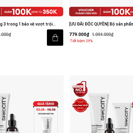
 3 trong 1 bảo vệ vượt trội
[ƯU ĐÃI ĐỘC QUYỀN] Bộ sản phẩ
creen 80ml với SPF 50+ PA++++
sáng da toàn diện cho nam
779.000₫
.000₫
1.094.000₫
Tiết kiệm 29%