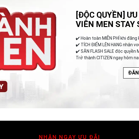
[ĐỘC QUYỀN] ƯU
VIÊN MEN STAY 
✔️︎ Hoàn toàn MIỄN PHÍ khi đăng 
✔️︎ TÍCH ĐIỂM LÊN HẠNG nhận vo
✔️︎ SĂN FLASH SALE độc quyền 
Trở thành CITIZEN ngay hôm na
ĐĂN
NHẬN NGAY ƯU ĐÃI