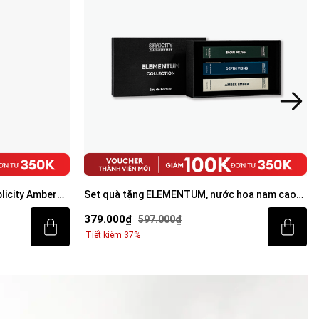
licity Amber
Set quà tặng ELEMENTUM, nước hoa nam cao
au De Parfum
cấp Elementum collection
379.000₫
597.000₫
Tiết kiệm 37%