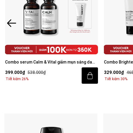
Combo serum Calm & Vital giảm mụn sáng da
Combo Brighte
mờ thâm cho nam BHA + Peptide + 5%
tiết kiệm: Sữa
399.000₫
329.000₫
538.000₫
46
Niacinamide 30ml
Tiết kiệm 26%
Tiết kiệm 30%