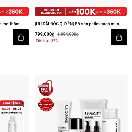
m mờ thâm
[ƯU ĐÃI ĐỘC QUYỀN] Bộ sản phẩm sạch mụn
sáng da toàn diện cho nam
799.000₫
1.094.000₫
Tiết kiệm 27%