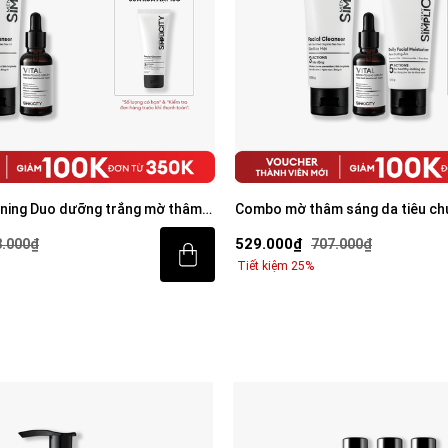
ning Duo dưỡng trắng mờ thâm
Combo mờ thâm sáng da tiêu chu
 rửa mặt 100g & Serum Vital 30ml
Trio
529.000₫
8.000₫
707.000₫
Tiết kiệm 25%