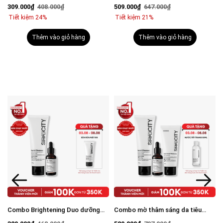
viêm: Sữa rửa mặt 100g và Serum
mụn: Sữa rửa mặt 100g, Serum
309.000₫
408.000₫
509.000₫
647.000₫
Calm 30ml
Calm 30ml, Kem dưỡng ẩm 80g
Tiết kiệm 24%
Tiết kiệm 21%
Thêm vào giỏ hàng
Thêm vào giỏ hàng
Combo Brightening Duo dưỡng
Combo mờ thâm sáng da tiêu
trắng mờ thâm tiết kiệm: Sữa rửa
chuẩn Brightening Trio