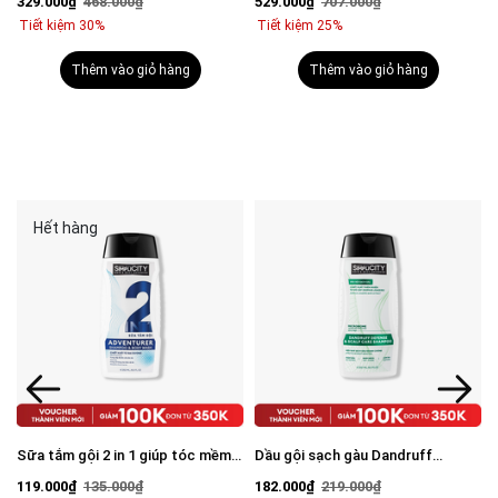
329.000₫
468.000₫
529.000₫
707.000₫
mặt 100g & Serum Vital 30ml
Tiết kiệm 30%
Tiết kiệm 25%
Thêm vào giỏ hàng
Thêm vào giỏ hàng
Hết hàng
Sữa tắm gội 2 in 1 giúp tóc mềm
Dầu gội sạch gàu Dandruff
mượt, chắc khỏe 250ml
Defense & Scalp Care Shampoo
119.000₫
135.000₫
182.000₫
219.000₫
250ml