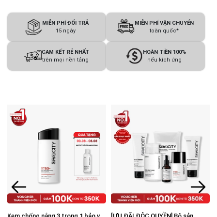
MIỄN PHÍ ĐỔI TRẢ
MIỄN PHÍ VẬN CHUYỂN
15 ngày
toàn quốc*
CAM KẾT RẺ NHẤT
HOÀN TIỀN 100%
trên mọi nền tảng
nếu kích ứng
Kem chống nắng 3 trong 1 bảo vệ
[ƯU ĐÃI ĐỘC QUYỀN] Bộ sản