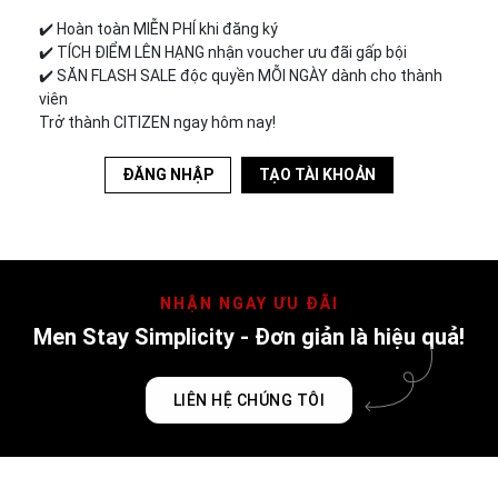
✔️︎ Hoàn toàn MIỄN PHÍ khi đăng ký
✔️︎ TÍCH ĐIỂM LÊN HẠNG nhận voucher ưu đãi gấp bội
✔️︎ SĂN FLASH SALE độc quyền MỖI NGÀY dành cho thành
viên
Trở thành CITIZEN ngay hôm nay!
ĐĂNG NHẬP
TẠO TÀI KHOẢN
NHẬN NGAY ƯU ĐÃI
Men Stay Simplicity - Đơn giản là hiệu quả!
LIÊN HỆ CHÚNG TÔI