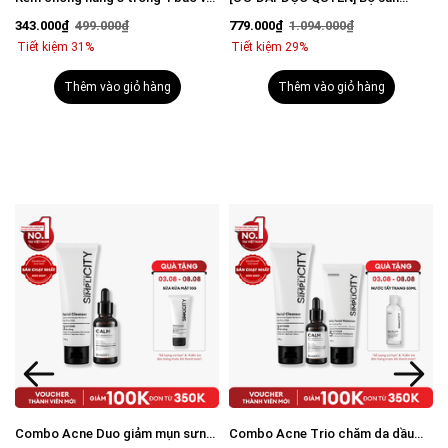
vượt trội Invisible Sunscreen 80ml
phẩm mờ thâm sáng da toàn diện
343.000₫
499.000₫
779.000₫
1.094.000₫
với SPF 50+ PA++++
cho nam
Tiết kiệm 31%
Tiết kiệm 29%
Thêm vào giỏ hàng
Thêm vào giỏ hàng
Combo Acne Duo giảm mụn sưng
Combo Acne Trio chăm da dầu