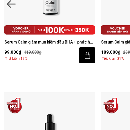
Serum Calm giảm mụn kiềm dầu BHA + phức hợp
Serum Calm gi
thảo mộc 10ml
thảo mộc 30ml
99.000₫
189.000₫
119.000₫
239
Tiết kiệm 17%
Tiết kiệm 21%