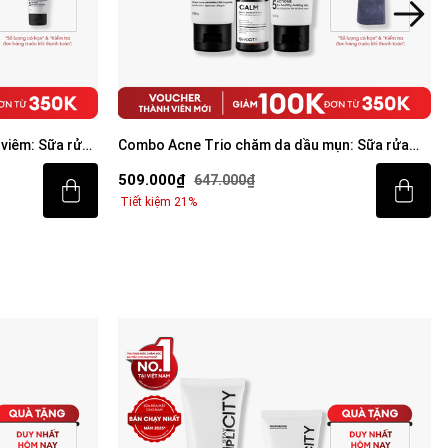
viêm: Sữa rửa
Combo Acne Trio chăm da dầu mụn: Sữa rửa
mặt 100g, Serum Calm 30ml, Kem dưỡng ẩm 80g
509.000₫
647.000₫
Tiết kiệm 21%