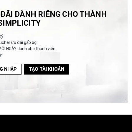
 ĐÃI DÀNH RIÊNG CHO THÀNH
SIMPLICITY
ký
ucher ưu đãi gấp bội
MỖI NGÀY dành cho thành viên
y!
G NHẬP
TẠO TÀI KHOẢN