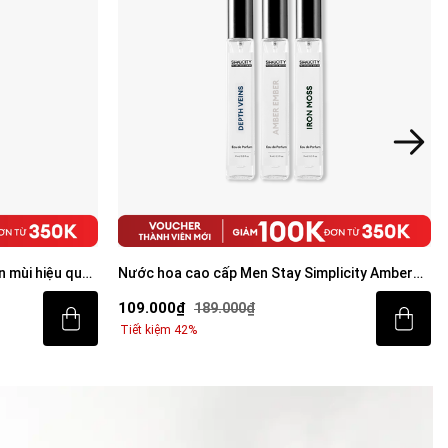
n mùi hiệu quả
Nước hoa cao cấp Men Stay Simplicity Amber
Ember/Iron Moss/Depth Veins Eau De Parfum
109.000₫
189.000₫
9ml
Tiết kiệm 42%