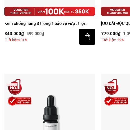
Kem chống nắng 3 trong 1 bảo vệ vượt trội
[ƯU ĐÃI ĐỘC Q
Invisible Sunscreen 80ml với SPF 50+ PA++++
sáng da toàn d
343.000₫
779.000₫
499.000₫
1.0
Tiết kiệm 31%
Tiết kiệm 29%