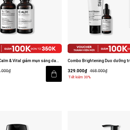
alm & Vital giảm mụn sáng da
Combo Brightening Duo dưỡng t
am BHA + Peptide + 5%
tiết kiệm: Sữa rửa mặt 100g & Se
329.000₫
.000₫
468.000₫
0ml
Tiết kiệm 30%