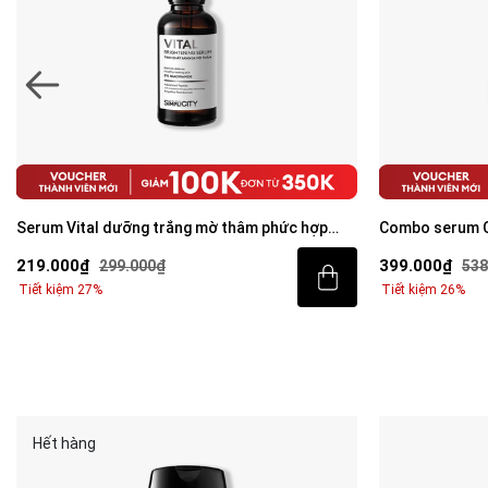
Serum Vital dưỡng trắng mờ thâm phức hợp
Combo serum C
Peptide + 5% Niacinamide 30ml
mờ thâm cho n
219.000₫
399.000₫
299.000₫
538
Niacinamide 3
Tiết kiệm 27%
Tiết kiệm 26%
Hết hàng