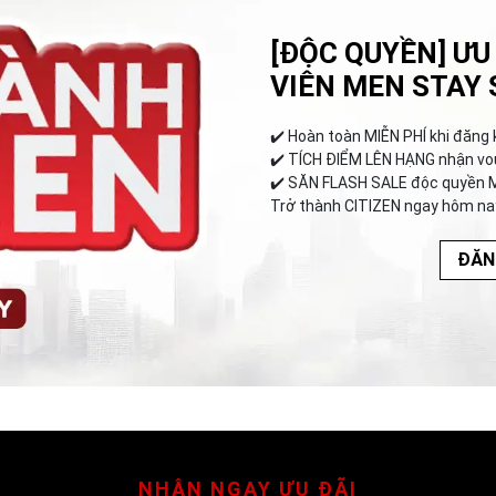
[ĐỘC QUYỀN] ƯU
VIÊN MEN STAY 
✔️︎ Hoàn toàn MIỄN PHÍ khi đăng 
✔️︎ TÍCH ĐIỂM LÊN HẠNG nhận vo
✔️︎ SĂN FLASH SALE độc quyền 
Trở thành CITIZEN ngay hôm na
ĐĂN
NHẬN NGAY ƯU ĐÃI