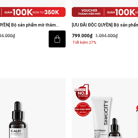
UYỀN] Bộ sản phẩm mờ thâm
[ƯU ĐÃI ĐỘC QUYỀN] Bộ sản phẩ
iện cho nam
sáng da toàn diện cho nam
799.000₫
94.000₫
1.094.000₫
Tiết kiệm 27%