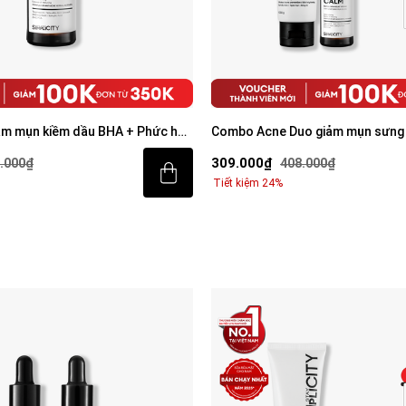
ảm mụn kiềm dầu BHA + Phức hợp
Combo Acne Duo giảm mụn sưng 
mặt 100g và Serum Calm 30ml
309.000₫
.000₫
408.000₫
Tiết kiệm 24%