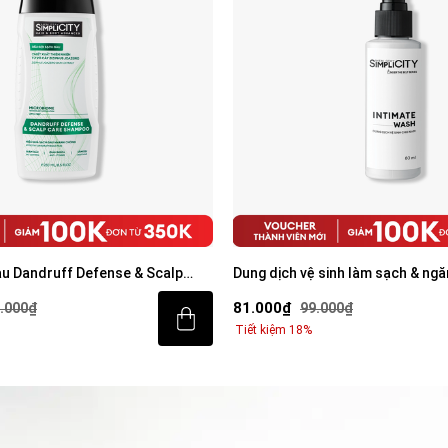
àu Dandruff Defense & Scalp
Dung dịch vệ sinh làm sạch & ngă
 250ml
80ml
81.000₫
.000₫
99.000₫
Tiết kiệm 18%