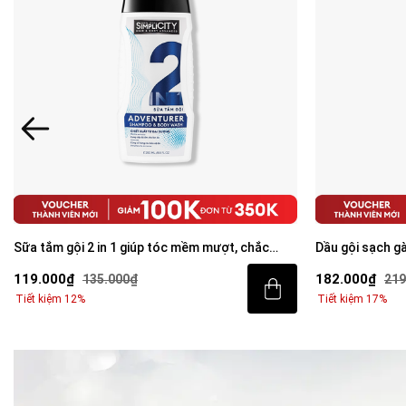
Sữa tắm gội 2 in 1 giúp tóc mềm mượt, chắc
Dầu gội sạch g
khỏe 250ml
Care Shampoo
119.000₫
182.000₫
135.000₫
219
Tiết kiệm 12%
Tiết kiệm 17%