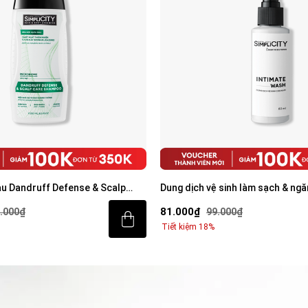
àu Dandruff Defense & Scalp
Dung dịch vệ sinh làm sạch & ngă
 250ml
80ml
81.000₫
.000₫
99.000₫
Tiết kiệm 18%