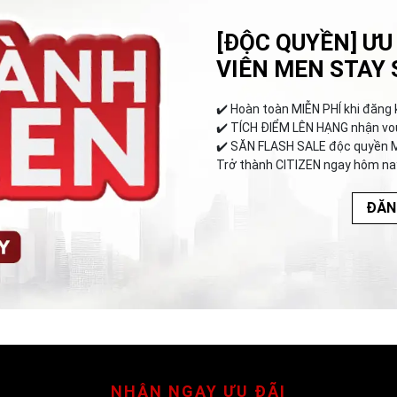
[ĐỘC QUYỀN] ƯU
VIÊN MEN STAY 
✔️︎ Hoàn toàn MIỄN PHÍ khi đăng 
✔️︎ TÍCH ĐIỂM LÊN HẠNG nhận vo
✔️︎ SĂN FLASH SALE độc quyền 
Trở thành CITIZEN ngay hôm na
ĐĂN
NHẬN NGAY ƯU ĐÃI