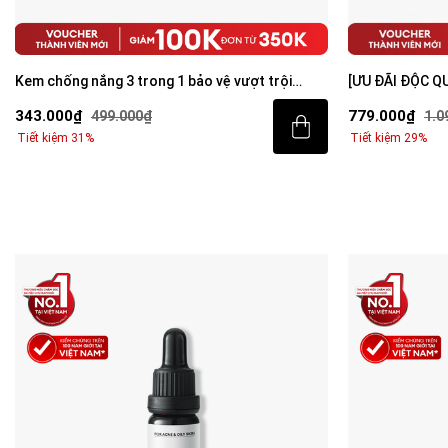
Kem chống nắng 3 trong 1 bảo vệ vượt trội
[ƯU ĐÃI ĐỘC Q
Invisible Sunscreen 80ml với SPF 50+ PA++++
sáng da toàn d
343.000₫
779.000₫
499.000₫
1.0
Tiết kiệm 31%
Tiết kiệm 29%