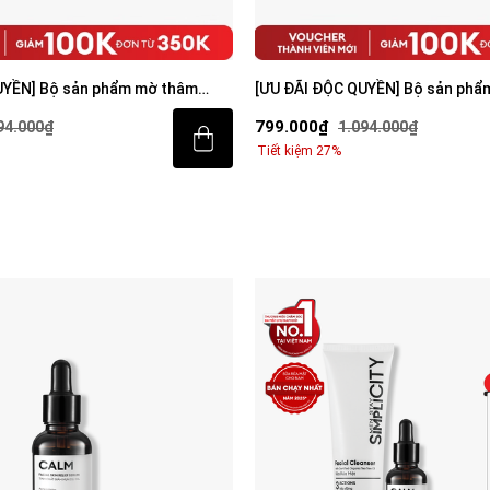
UYỀN] Bộ sản phẩm mờ thâm
[ƯU ĐÃI ĐỘC QUYỀN] Bộ sản phẩ
iện cho nam
sáng da toàn diện cho nam
799.000₫
94.000₫
1.094.000₫
Tiết kiệm 27%