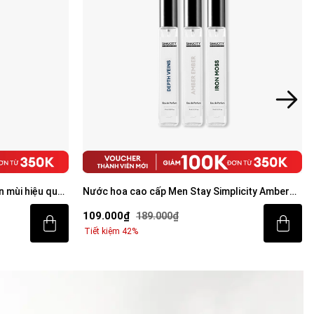
n mùi hiệu quả
Nước hoa cao cấp Men Stay Simplicity Amber
Ember/Iron Moss/Depth Veins Eau De Parfum
109.000₫
189.000₫
9ml
Tiết kiệm 42%