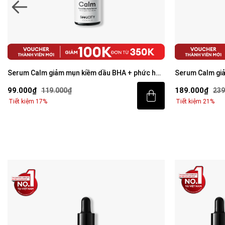
Serum Calm giảm mụn kiềm dầu BHA + phức hợp
Serum Calm gi
thảo mộc 10ml
thảo mộc 30ml
99.000₫
189.000₫
119.000₫
239
Tiết kiệm 17%
Tiết kiệm 21%