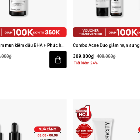
ảm mụn kiềm dầu BHA + Phức hợp
Combo Acne Duo giảm mụn sưng 
mặt 100g và Serum Calm 30ml
309.000₫
.000₫
408.000₫
Tiết kiệm 24%