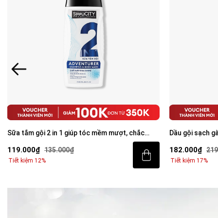
Sữa tắm gội 2 in 1 giúp tóc mềm mượt, chắc
Dầu gội sạch g
khỏe 250ml
Care Shampoo
119.000₫
182.000₫
135.000₫
219
Tiết kiệm 12%
Tiết kiệm 17%