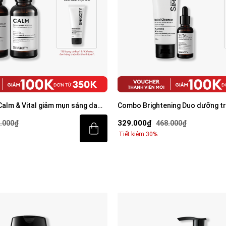
alm & Vital giảm mụn sáng da
Combo Brightening Duo dưỡng t
am BHA + Peptide + 5%
tiết kiệm: Sữa rửa mặt 100g & Se
329.000₫
.000₫
468.000₫
0ml
Tiết kiệm 30%