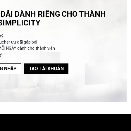
 ĐÃI DÀNH RIÊNG CHO THÀNH
SIMPLICITY
ký
ucher ưu đãi gấp bội
MỖI NGÀY dành cho thành viên
y!
G NHẬP
TẠO TÀI KHOẢN