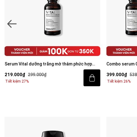
Serum Vital dưỡng trắng mờ thâm phức hợp
Combo serum C
Peptide + 5% Niacinamide 30ml
mờ thâm cho n
219.000₫
399.000₫
299.000₫
538
Niacinamide 3
Tiết kiệm 27%
Tiết kiệm 26%