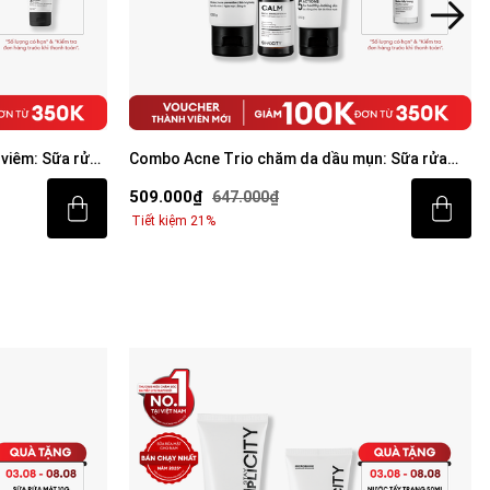
viêm: Sữa rửa
Combo Acne Trio chăm da dầu mụn: Sữa rửa
mặt 100g, Serum Calm 30ml, Kem dưỡng ẩm 80g
509.000₫
647.000₫
Tiết kiệm 21%