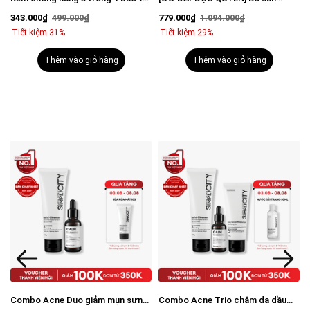
vượt trội Invisible Sunscreen 80ml
phẩm mờ thâm sáng da toàn diện
343.000₫
499.000₫
779.000₫
1.094.000₫
với SPF 50+ PA++++
cho nam
Tiết kiệm 31%
Tiết kiệm 29%
Thêm vào giỏ hàng
Thêm vào giỏ hàng
Combo Acne Duo giảm mụn sưng
Combo Acne Trio chăm da dầu