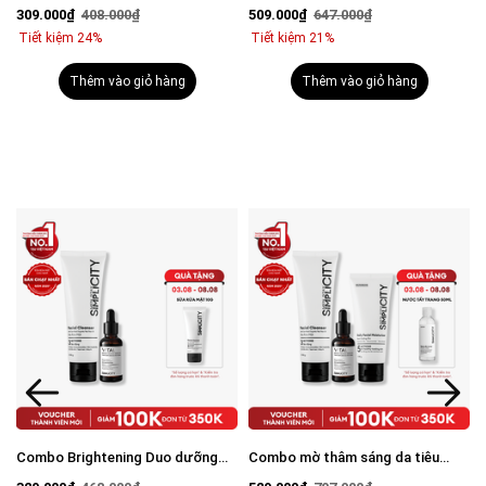
viêm: Sữa rửa mặt 100g và Serum
mụn: Sữa rửa mặt 100g, Serum
309.000₫
408.000₫
509.000₫
647.000₫
Calm 30ml
Calm 30ml, Kem dưỡng ẩm 80g
Tiết kiệm 24%
Tiết kiệm 21%
Thêm vào giỏ hàng
Thêm vào giỏ hàng
Combo Brightening Duo dưỡng
Combo mờ thâm sáng da tiêu
trắng mờ thâm tiết kiệm: Sữa rửa
chuẩn Brightening Trio