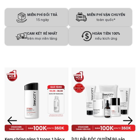
MIỄN PHÍ ĐỔI TRẢ
MIỄN PHÍ VẬN CHUYỂN
15 ngày
toàn quốc*
CAM KẾT RẺ NHẤT
HOÀN TIỀN 100%
trên mọi nền tảng
nếu kích ứng
Kem chống nắng 3 trong 1 bảo vệ
[ƯU ĐÃI ĐỘC QUYỀN] Bộ sản