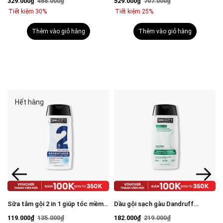
329.000₫
468.000₫
529.000₫
707.000₫
mặt 100g & Serum Vital 30ml
Tiết kiệm 30%
Tiết kiệm 25%
Thêm vào giỏ hàng
Thêm vào giỏ hàng
Hết hàng
Sữa tắm gội 2 in 1 giúp tóc mềm
Dầu gội sạch gàu Dandruff
mượt, chắc khỏe 250ml
Defense & Scalp Care Shampoo
119.000₫
135.000₫
182.000₫
219.000₫
250ml