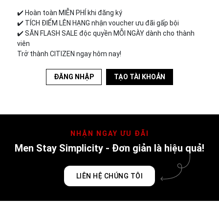
✔️︎ Hoàn toàn MIỄN PHÍ khi đăng ký
✔️︎ TÍCH ĐIỂM LÊN HẠNG nhận voucher ưu đãi gấp bội
✔️︎ SĂN FLASH SALE độc quyền MỖI NGÀY dành cho thành
viên
Trở thành CITIZEN ngay hôm nay!
ĐĂNG NHẬP
TẠO TÀI KHOẢN
NHẬN NGAY ƯU ĐÃI
Men Stay Simplicity - Đơn giản là hiệu quả!
LIÊN HỆ CHÚNG TÔI