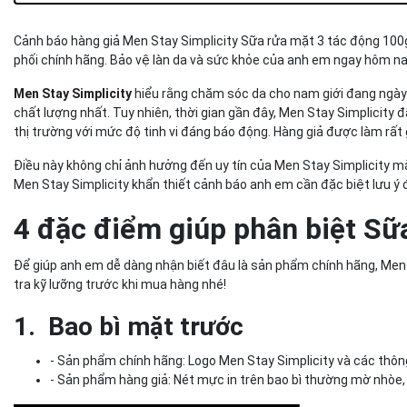
3. Mặt sau sản phẩm
4. Thành phần
Cảnh báo hàng giả Men Stay Simplicity Sữa rửa mặt 3 tác động 100g
Sạch sâu dầu nhờn cùng Sữa rửa mặt 3 tác động chính 
phối chính hãng. Bảo vệ làn da và sức khỏe của anh em ngay hôm n
Mua sắm an toàn: Hệ thống phân phối chính hãng của M
Simplicity
Men Stay Simplicity
hiểu rằng chăm sóc da cho nam giới đang ngày 
Cần hỗ trợ? Liên hệ ngay với Men Stay Simplicity!
chất lượng nhất. Tuy nhiên, thời gian gần đây, Men Stay Simplicity 
thị trường với mức độ tinh vi đáng báo động. Hàng giả được làm rất 
Điều này không chỉ ảnh hưởng đến uy tín của Men Stay Simplicity m
Men Stay Simplicity khẩn thiết cảnh báo anh em cần đặc biệt lưu ý 
4 đặc điểm giúp phân biệt Sữ
Để giúp anh em dễ dàng nhận biết đâu là sản phẩm chính hãng, Men 
tra kỹ lưỡng trước khi mua hàng nhé!
1. Bao bì mặt trước
- Sản phẩm chính hãng: Logo Men Stay Simplicity và các thôn
- Sản phẩm hàng giả: Nét mực in trên bao bì thường mờ nhòe,