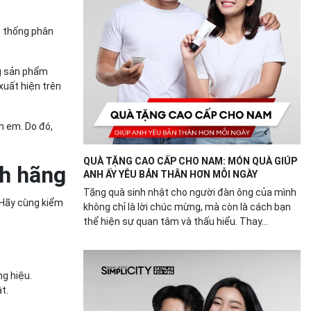
ệ thống phân
ng sản phẩm
xuất hiện trên
h em. Do đó,
QUÀ TẶNG CAO CẤP CHO NAM: MÓN QUÀ GIÚP
nh hãng
ANH ẤY YÊU BẢN THÂN HƠN MỖI NGÀY
Tặng quà sinh nhật cho người đàn ông của mình
 Hãy cùng kiểm
không chỉ là lời chúc mừng, mà còn là cách bạn
thể hiện sự quan tâm và thấu hiểu. Thay...
g hiệu.
t.