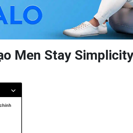
o Men Stay Simplicity
chính