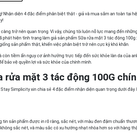
! Nhận diện 4 đặc điểm phân biệt thật - giả và mua sắm an toàn tại h
hãng
ay!
en Stay
càng trở nên quan trọng. Vì vậy, chúng tôi luôn nỗ lực mang đến nhữ
đã phát hiện tình trạng làm giả sản phẩm Sữa rửa mặt 3 tác động 100g 
giống sản phẩm thật, khiến việc phân biệt trở nên cực kỳ khó khăn.
à còn tiềm ẩn nguy cơ ảnh hưởng trực tiếp đến sức khỏe làn da của an
để bảo vệ quyền lợi và sức khỏe của chính mình.
a rửa mặt 3 tác động 100G chí
Stay Simplicity xin chia sẻ 4 đặc điểm nhận diện quan trọng dưới đây.
g tin sản phẩm được in rõ ràng, sắc nét, với màu đen đậm chuẩn thươn
 không sắc nét, và màu sắc có xu hướng nhạt nhòa hơn so với hàng thậ