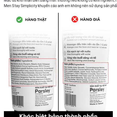
Mặc dù khó nhận biết bằng mắt thường nếu không có kinh nghiệm, n
Men Stay Simplicity khuyến cáo anh em không nên sử dụng sản phẩm 