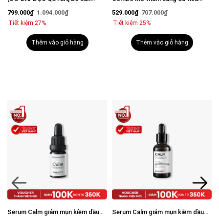
n
chuẩn Brightening Trio
trắng mờ thâm tiết kiệm: Sữa rửa
529.000₫
707.000₫
329.000₫
468.000₫
mặt 100g & Serum Vital 30ml
Tiết kiệm 25%
Tiết kiệm 30%
Thêm vào giỏ hàng
Thêm vào giỏ hàng
Serum Calm giảm mụn kiềm dầu
Combo Acne Duo giảm mụn sưng