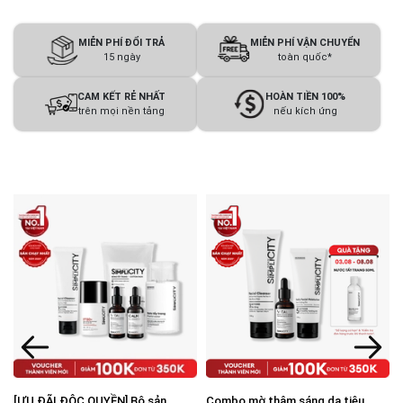
MIỄN PHÍ ĐỔI TRẢ
MIỄN PHÍ VẬN CHUYỂN
15 ngày
toàn quốc*
CAM KẾT RẺ NHẤT
HOÀN TIỀN 100%
trên mọi nền tảng
nếu kích ứng
Combo mờ thâm sáng da tiêu
Combo Brightening Duo dưỡng