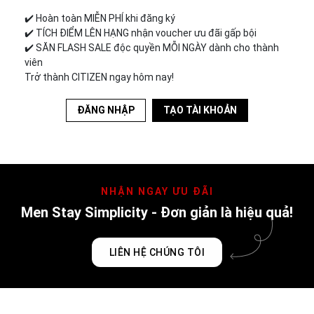
✔️︎ Hoàn toàn MIỄN PHÍ khi đăng ký
✔️︎ TÍCH ĐIỂM LÊN HẠNG nhận voucher ưu đãi gấp bội
✔️︎ SĂN FLASH SALE độc quyền MỖI NGÀY dành cho thành
viên
Trở thành CITIZEN ngay hôm nay!
ĐĂNG NHẬP
TẠO TÀI KHOẢN
NHẬN NGAY ƯU ĐÃI
Men Stay Simplicity - Đơn giản là hiệu quả!
LIÊN HỆ CHÚNG TÔI