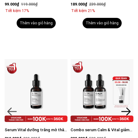
BHA + Phức hợp thảo mộc 30ml
viêm: Sữa rửa mặt 100g và Serum
189.000₫
239.000₫
309.000₫
408.000₫
Calm 30ml
Tiết kiệm 21%
Tiết kiệm 24%
Thêm vào giỏ hàng
Thêm vào giỏ hàng
m
Combo serum Calm & Vital giảm
Combo Brightening Duo dưỡng
mụn sáng da mờ thâm cho nam
trắng mờ thâm tiết kiệm: Sữa rửa