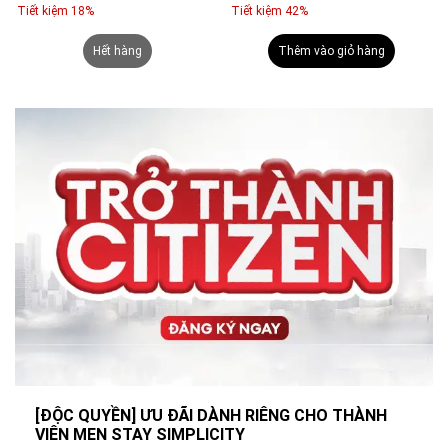
Tiết kiệm 42%
Tiết kiệm 37%
9ml
Thêm vào giỏ hàng
Thêm vào giỏ hàng
[ĐỘC QUYỀN] ƯU ĐÃI DÀNH RIÊNG CHO THÀNH
VIÊN MEN STAY SIMPLICITY