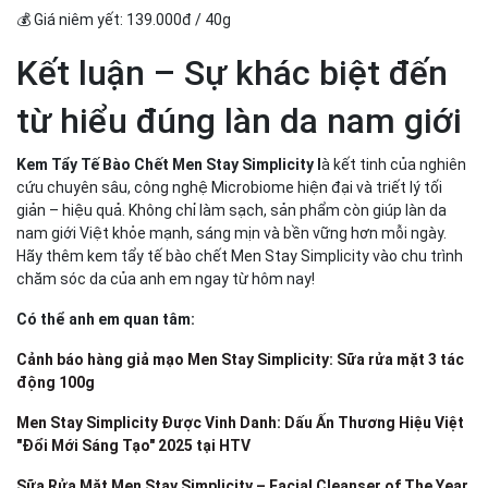
💰 Giá niêm yết: 139.000đ / 40g
Kết luận – Sự khác biệt đến
từ hiểu đúng làn da nam giới
Kem Tẩy Tế Bào Chết Men Stay Simplicity l
à kết tinh của nghiên
cứu chuyên sâu, công nghệ Microbiome hiện đại và triết lý tối
giản – hiệu quả. Không chỉ làm sạch, sản phẩm còn giúp làn da
nam giới Việt khỏe mạnh, sáng mịn và bền vững hơn mỗi ngày.
Hãy thêm kem tẩy tế bào chết Men Stay Simplicity vào chu trình
chăm sóc da của anh em ngay từ hôm nay!
Có thể anh em quan tâm:
Cảnh báo hàng giả mạo Men Stay Simplicity: Sữa rửa mặt 3 tác
động 100g
Men Stay Simplicity Được Vinh Danh: Dấu Ấn Thương Hiệu Việt
"Đổi Mới Sáng Tạo" 2025 tại HTV
Sữa Rửa Mặt Men Stay Simplicity – Facial Cleanser of The Year