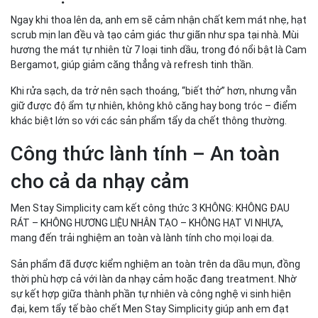
Ngay khi thoa lên da, anh em sẽ cảm nhận chất kem mát nhẹ, hạt
scrub mịn lan đều và tạo cảm giác thư giãn như spa tại nhà. Mùi
hương the mát tự nhiên từ 7 loại tinh dầu, trong đó nổi bật là Cam
Bergamot, giúp giảm căng thẳng và refresh tinh thần.
Khi rửa sạch, da trở nên sạch thoáng, “biết thở” hơn, nhưng vẫn
giữ được độ ẩm tự nhiên, không khô căng hay bong tróc – điểm
khác biệt lớn so với các sản phẩm tẩy da chết thông thường.
Công thức lành tính – An toàn
cho cả da nhạy cảm
Men Stay Simplicity cam kết công thức 3 KHÔNG: KHÔNG ĐAU
RÁT – KHÔNG HƯƠNG LIỆU NHÂN TẠO – KHÔNG HẠT VI NHỰA,
mang đến trải nghiệm an toàn và lành tính cho mọi loại da.
Sản phẩm đã được kiểm nghiệm an toàn trên da dầu mụn, đồng
thời phù hợp cả với làn da nhạy cảm hoặc đang treatment. Nhờ
sự kết hợp giữa thành phần tự nhiên và công nghệ vi sinh hiện
đại, kem tẩy tế bào chết Men Stay Simplicity giúp anh em đạt