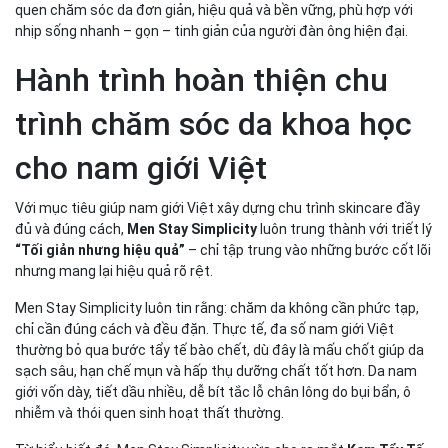
quen chăm sóc da đơn giản, hiệu quả và bền vững, phù hợp với
Công thức lành tính – An toàn cho cả da nhạy cảm
nhịp sống nhanh – gọn – tinh giản của người đàn ông hiện đại.
Men Stay Simplicity – Tiếp tục khẳng định vị thế tiên
phong trong chăm sóc da nam giới Việt
Hành trình hoàn thiện chu
Kết luận – Sự khác biệt đến từ hiểu đúng làn da nam
trình chăm sóc da khoa học
giới
cho nam giới Việt
Với mục tiêu giúp nam giới Việt xây dựng chu trình skincare đầy
đủ và đúng cách,
Men Stay Simplicity
luôn trung thành với triết lý
“Tối giản nhưng hiệu quả”
– chỉ tập trung vào những bước cốt lõi
nhưng mang lại hiệu quả rõ rệt.
Men Stay Simplicity luôn tin rằng: chăm da không cần phức tạp,
chỉ cần đúng cách và đều đặn. Thực tế, đa số nam giới Việt
thường bỏ qua bước tẩy tế bào chết, dù đây là mấu chốt giúp da
sạch sâu, hạn chế mụn và hấp thụ dưỡng chất tốt hơn. Da nam
giới vốn dày, tiết dầu nhiều, dễ bít tắc lỗ chân lông do bụi bẩn, ô
nhiễm và thói quen sinh hoạt thất thường.