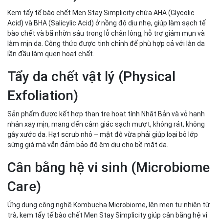
Kem tẩy tế bào chết Men Stay Simplicity chứa AHA (Glycolic
Acid) và BHA (Salicylic Acid) ở nồng độ dịu nhẹ, giúp làm sạch tế
bào chết và bã nhờn sâu trong lỗ chân lông, hỗ trợ giảm mụn và
làm mịn da. Công thức được tinh chỉnh để phù hợp cả với làn da
lần đầu làm quen hoạt chất.
Tẩy da chết vật lý (Physical
Exfoliation)
Sản phẩm được kết hợp than tre hoạt tính Nhật Bản và vỏ hạnh
nhân xay mịn, mang đến cảm giác sạch mượt, không rát, không
gây xước da. Hạt scrub nhỏ – mật độ vừa phải giúp loại bỏ lớp
sừng già mà vẫn đảm bảo độ êm dịu cho bề mặt da.
Cân bằng hệ vi sinh (Microbiome
Care)
Ứng dụng công nghệ Kombucha Microbiome, lên men tự nhiên từ
trà, kem tẩy tế bào chết Men Stay Simplicity giúp cân bằng hệ vi