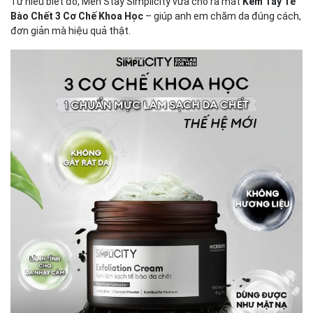
Từ hiểu biết đó, Men Stay Simplicity vừa cho ra mắt
Kem Tẩy Tế
Bào Chết 3 Cơ Chế Khoa Học
– giúp anh em chăm da đúng cách,
đơn giản mà hiệu quả thật.