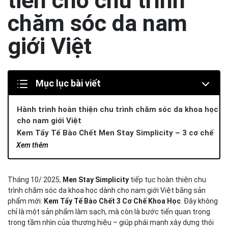
tiến cho chu trình
chăm sóc da nam
giới Việt
Mục lục bài viết
Hành trình hoàn thiện chu trình chăm sóc da khoa học
cho nam giới Việt
Kem Tẩy Tế Bào Chết Men Stay Simplicity – 3 cơ chế
khoa học cho làn da sạch sâu và khỏe mạnh
Xem thêm
Tẩy da chết hóa học (Chemical Exfoliation)
Tẩy da chết vật lý (Physical Exfoliation)
Tháng 10/ 2025,
Men Stay Simplicity
tiếp tục hoàn thiện chu
Cân bằng hệ vi sinh (Microbiome Care)
trình chăm sóc da khoa học dành cho nam giới Việt bằng sản
Sản phẩm 2 trong 1 – Vừa tẩy da chết, vừa là mặt nạ
phẩm mới:
Kem Tẩy Tế Bào Chết 3 Cơ Chế Khoa Học
. Đây không
làm sạch sâu
chỉ là một sản phẩm làm sạch, mà còn là bước tiến quan trọng
Cảm giác khác biệt ngay lần đầu sử dụng – Sạch sâu,
trong tầm nhìn của thương hiệu – giúp phái mạnh xây dựng thói
mát da, vẫn ẩm mịn