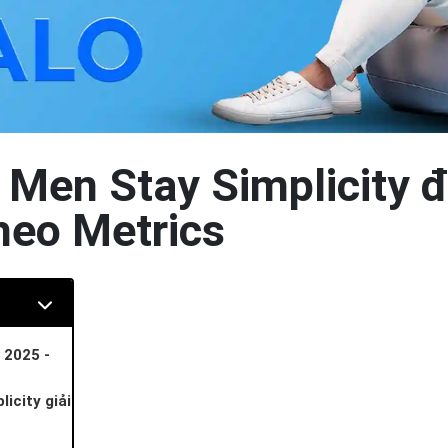
Men Stay Simplicity đ
heo Metrics
 2025 -
icity giải
 chế vi