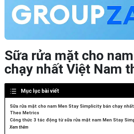
Sữa rửa mặt cho nam 
chạy nhất Việt Nam t
Mục lục bài viết
Sữa rửa mặt cho nam Men Stay Simplicity bán chạy nhất
Theo Metrics
Công thức 3 tác động từ sữa rửa mặt nam Men Stay Simpl
quyết vấn đề gì cho da?
Xem thêm
Tinh dầu tràm trà và Niacinamide giúp làm sạch bã nhờn, hạn