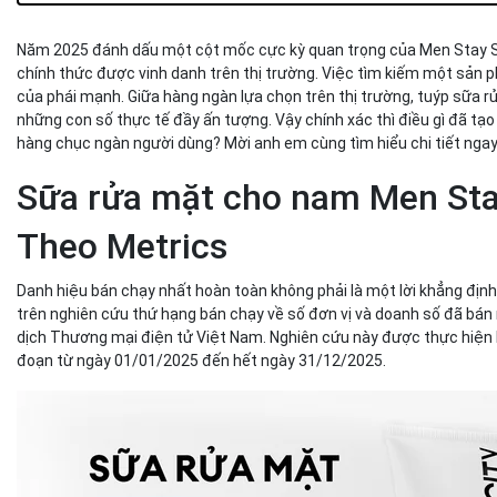
khuẩn gây mụn
Bơ hạt mỡ và Glycerin cung cấp độ ẩm để nền da không bị 
Năm 2025 đánh dấu một cột mốc cực kỳ quan trọng của Men Stay Si
chính thức được vinh danh trên thị trường. Việc tìm kiếm một sản 
Sữa rửa mặt cho nam tốt nhất 2025 phù hợp làn da nào?
của phái mạnh. Giữa hàng ngàn lựa chọn trên thị trường, tuýp sữa 
Khả năng tương thích an toàn với mọi nền da của phái mạnh
những con số thực tế đầy ấn tượng. Vậy chính xác thì điều gì đã tạo
Giải pháp làm sạch chuyên biệt cho nền da dễ bít tắc và đổ 
hàng chục ngàn người dùng? Mời anh em cùng tìm hiểu chi tiết ngay 
nhờn
Kết luận
Sữa rửa mặt cho nam Men Stay
Theo Metrics
Danh hiệu bán chạy nhất hoàn toàn không phải là một lời khẳng đị
trên nghiên cứu thứ hạng bán chạy về số đơn vị và doanh số đã bá
dịch Thương mại điện tử Việt Nam. Nghiên cứu này được thực hiện b
đoạn từ ngày 01/01/2025 đến hết ngày 31/12/2025.