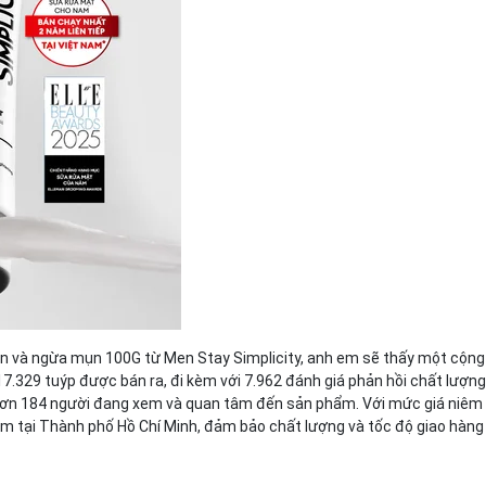
ờn và ngừa mụn 100G từ Men Stay Simplicity, anh em sẽ thấy một cộn
7.329 tuýp được bán ra, đi kèm với 7.962 đánh giá phản hồi chất lượn
ó hơn 184 người đang xem và quan tâm đến sản phẩm. Với mức giá niêm
tâm tại Thành phố Hồ Chí Minh, đảm bảo chất lượng và tốc độ giao hàn