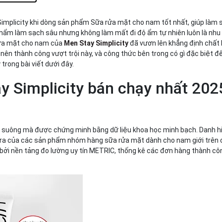
khô căng
mplicity khi dòng sản phẩm Sữa rửa mặt cho nam tốt nhất, giúp làm 
phẩm làm sạch sâu nhưng không làm mất đi độ ẩm tự nhiên luôn là nhu 
rửa mặt cho nam của
Men Stay Simplicity
đã vươn lên khẳng định chất
 nên thành công vượt trội này, và công thức bên trong có gì đặc biệt đ
nhiều bã
trong bài viết dưới đây.
 Simplicity bán chạy nhất 2025
nh suông mà được chứng minh bằng dữ liệu khoa học minh bạch. Danh h
n ra của các sản phẩm nhóm hàng sữa rửa mặt dành cho nam giới trên 
ởi nền tảng đo lường uy tín METRIC, thống kê các đơn hàng thành côn