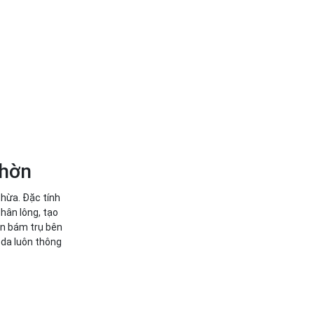
nhờn
hừa. Đặc tính
chân lông, tạo
ẩn bám trụ bên
 da luôn thông