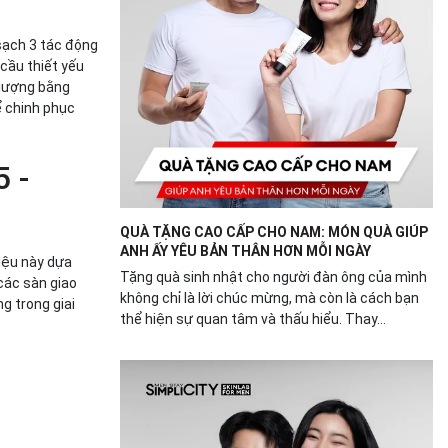
sạch 3 tác động
cầu thiết yếu
 lượng bằng
ể chinh phục
 -
QUÀ TẶNG CAO CẤP CHO NAM: MÓN QUÀ GIÚP
ANH ẤY YÊU BẢN THÂN HƠN MỖI NGÀY
iệu này dựa
Tặng quà sinh nhật cho người đàn ông của mình
các sàn giao
không chỉ là lời chúc mừng, mà còn là cách bạn
g trong giai
thể hiện sự quan tâm và thấu hiểu. Thay...