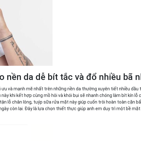
o nền da dễ bít tắc và đổ nhiều bã 
i ưu và mạnh mẽ nhất trên những nền da thường xuyên tiết nhiều dầu t
này khi kết hợp cùng mồ hôi và khói bụi sẽ nhanh chóng làm bít kín lỗ 
tận lỗ chân lông, tuýp sữa rửa mặt này giúp cuốn trôi hoàn toàn cặn b
ngày còn lại. Đây là lựa chọn thiết thực giúp anh em duy trì một bề mặt