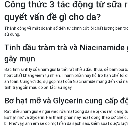
Công thức 3 tác động từ sữa 
quyết vấn đề gì cho da?
Thành công về mặt doanh số đến từ chính cốt lõi chất lượng bên tr
sử dụng.
Tinh dầu tràm trà và Niacinamide 
gây mụn
Đặc tính sinh lý của nam giới là tiết rất nhiều dầu thừa, dễ bám bụ
hoạt chất kháng viêm tự nhiên. Thành phần này hỗ trợ hạn chế tối đ
an toàn. Cùng với đó, sự góp mặt của Niacinamide mang đến khả nă
tình trạng xỉn màu do bít tắc lâu ngày.
Bơ hạt mỡ và Glycerin cung cấp đ
Rất nhiều nam giới e ngại việc rửa mặt xong da sẽ bị khô rát, căng 
Bơ hạt mỡ và Glycerin. Hai thành phần này hoạt động theo cơ chế cun
bì. Nhờ vậy, anh em sẽ có một nền da sạch sâu, kiểm soát được lư