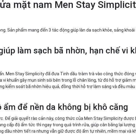
rửa mặt nam Men Stay Simplicit
ong. Sản phẩm mang đến 3 tác động giúp làn da sạch khỏe, sảng khoái 
giúp làm sạch bã nhờn, hạn chế vi 
i bẩn. Men Stay Simplicity đã đưa Tinh dầu tràm trà vào công thức đóng 
a vi khuẩn gây mụn sinh sôi bên trong lỗ chân lông, từ đó hỗ trợ giảm
ng kiểm soát bã nhờn hiệu quả, đồng thời hỗ trợ làm sáng và đều màu
ộ ẩm để nền da không bị khô căng
tức. Để giải quyết rào cản này, công thức của Men Stay Simplicity đượ
g cấp độ ẩm tức thì ngay trong quá trình rửa, giúp cân bằng lại lượng
ợng dầu nhờn tiết ra nhưng vẫn giữ được độ ẩm tự nhiên, mềm mại và 