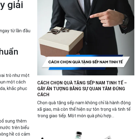
y giải
ngay từ lần đầu
khuẩn
vai trò như một
 mụn một cách
CÁCH CHỌN QUÀ TẶNG SẾP NAM TINH TẾ –
 da, khắc phục
GÂY ẤN TƯỢNG BẰNG SỰ QUAN TÂM ĐÚNG
CÁCH
Chọn quà tặng sếp nam không chỉ là hành động
xã giao, mà còn thể hiện sự tôn trọng và tinh tế
trong giao tiếp. Một món quà phù hợp...
c bổ sung thêm
 nước trên biểu
không hề có cảm