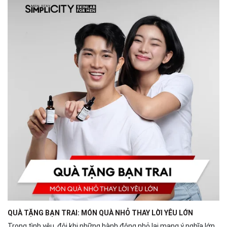
QUÀ TẶNG BẠN TRAI: MÓN QUÀ NHỎ THAY LỜI YÊU LỚN
Trong tình yêu, đôi khi những hành động nhỏ lại mang ý nghĩa lớn.