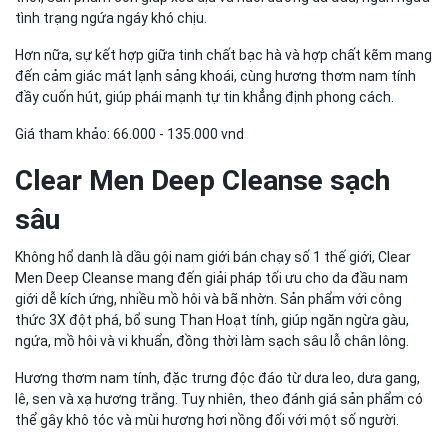
tình trạng ngứa ngáy khó chịu.
Hơn nữa, sự kết hợp giữa tinh chất bạc hà và hợp chất kẽm mang
đến cảm giác mát lạnh sảng khoái, cùng hương thơm nam tính
đầy cuốn hút, giúp phái mạnh tự tin khẳng định phong cách.
Giá tham khảo: 66.000 - 135.000 vnd
Clear Men Deep Cleanse sạch
sâu
Không hổ danh là dầu gội nam giới bán chạy số 1 thế giới, Clear
Men Deep Cleanse mang đến giải pháp tối ưu cho da đầu nam
giới dễ kích ứng, nhiều mồ hôi và bã nhờn. Sản phẩm với công
thức 3X đột phá, bổ sung Than Hoạt tính, giúp ngăn ngừa gàu,
ngứa, mồ hôi và vi khuẩn, đồng thời làm sạch sâu lỗ chân lông.
Hương thơm nam tính, đặc trưng độc đáo từ dưa leo, dưa gang,
lê, sen và xạ hương trắng. Tuy nhiên, theo đánh giá sản phẩm có
thể gây khô tóc và mùi hương hơi nồng đối với một số người.