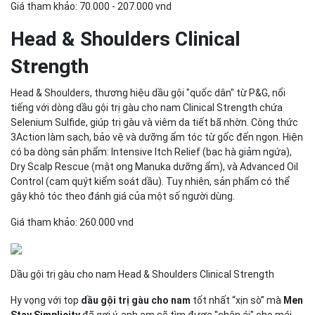
Giá tham khảo: 70.000 - 207.000 vnd
Head & Shoulders Clinical
Strength
Head & Shoulders, thương hiệu dầu gội "quốc dân" từ P&G, nổi
tiếng với dòng dầu gội trị gàu cho nam Clinical Strength chứa
Selenium Sulfide, giúp trị gàu và viêm da tiết bã nhờn. Công thức
3Action làm sạch, bảo vệ và dưỡng ẩm tóc từ gốc đến ngọn. Hiện
có ba dòng sản phẩm: Intensive Itch Relief (bạc hà giảm ngứa),
Dry Scalp Rescue (mật ong Manuka dưỡng ẩm), và Advanced Oil
Control (cam quýt kiểm soát dầu). Tuy nhiên, sản phẩm có thể
gây khô tóc theo đánh giá của một số người dùng.
Giá tham khảo: 260.000 vnd
Dầu gội trị gàu cho nam Head & Shoulders Clinical Strength
Hy vọng với top
dầu gội trị gàu cho nam
tốt nhất “xịn sò” mà
Men
Stay Simplicity
đã gợi ý, anh em sẽ tìm được "chân ái" cho mái