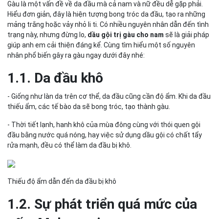
Gàu là một vấn đề về da đầu mà cả nam và nữ đều dễ gặp phải.
Dầu gội Nivea Men Ice Mud Anti-Dandruff Shampoo
Hiểu đơn giản, đây là hiện tượng bong tróc da đầu, tạo ra những
Clear Men Deep Cleanse sạch sâu
mảng trắng hoặc vảy nhỏ li ti. Có nhiều nguyên nhân dẫn đến tình
Head & Shoulders Clinical Strength
trạng này, nhưng đừng lo,
dầu gội trị gàu cho nam
sẽ là giải pháp
giúp anh em cải thiện đáng kể. Cùng tìm hiểu một số nguyên
nhân phổ biến gây ra gàu ngay dưới đây nhé:
1.1. Da đầu khô
- Giống như làn da trên cơ thể, da đầu cũng cần độ ẩm. Khi da đầu
thiếu ẩm, các tế bào da sẽ bong tróc, tạo thành gàu.
- Thời tiết lạnh, hanh khô của mùa đông cùng với thói quen gội
đầu bằng nước quá nóng, hay việc sử dụng dầu gội có chất tẩy
rửa mạnh, đều có thể làm da đầu bị khô.
Thiếu độ ẩm dẫn đến da đầu bị khô
1.2. Sự phát triển quá mức của