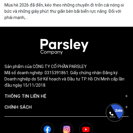
Mùa hè 2026 đã đến, kéo theo những chuyến đi trốn cái nóng oi
bức và những giây phút thư giãn bên bãi biển rực nắng. Đối với
phái mạnh,...
Sản phẩm của CÔNG TY CỔ PHẦN PARSLEY
Mã số doanh nghiệp: 0315391861. Giấy chứng nhận Đăng ký
Doanh nghiệp do Sở Kế hoạch và Đầu tư TP. Hồ Chí Minh cấp lần
đầu ngày 15/11/2018.
THÔNG TIN LIÊN HỆ
CHÍNH SÁCH