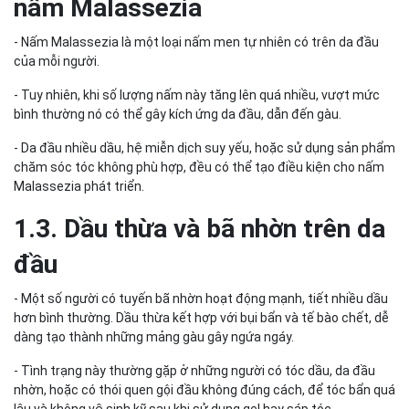
nấm Malassezia
- Nấm Malassezia là một loại nấm men tự nhiên có trên da đầu
của mỗi người.
- Tuy nhiên, khi số lượng nấm này tăng lên quá nhiều, vượt mức
bình thường nó có thể gây kích ứng da đầu, dẫn đến gàu.
- Da đầu nhiều dầu, hệ miễn dịch suy yếu, hoặc sử dụng sản phẩm
chăm sóc tóc không phù hợp, đều có thể tạo điều kiện cho nấm
Malassezia phát triển.
1.3. Dầu thừa và bã nhờn trên da
đầu
- Một số người có tuyến bã nhờn hoạt động mạnh, tiết nhiều dầu
hơn bình thường. Dầu thừa kết hợp với bụi bẩn và tế bào chết, dễ
dàng tạo thành những mảng gàu gây ngứa ngáy.
- Tình trạng này thường gặp ở những người có tóc dầu, da đầu
nhờn, hoặc có thói quen gội đầu không đúng cách, để tóc bẩn quá
lâu và không vệ sinh kỹ sau khi sử dụng gel hay sáp tóc,…