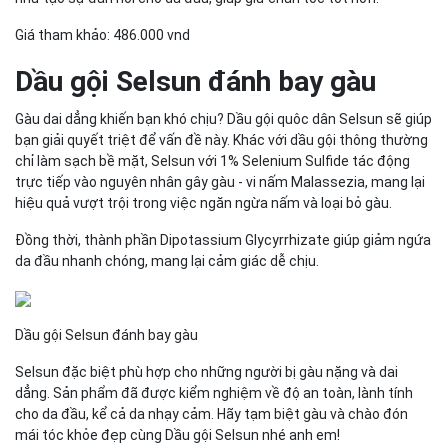
Giá tham khảo: 486.000 vnd
Dầu gội Selsun đánh bay gàu
Gàu dai dẳng khiến bạn khó chịu? Dầu gội quôc dân Selsun sẽ giúp
bạn giải quyết triệt để vấn đề này. Khác với dầu gội thông thường
chỉ làm sạch bề mặt, Selsun với 1% Selenium Sulfide tác động
trực tiếp vào nguyên nhân gây gàu - vi nấm Malassezia, mang lại
hiệu quả vượt trội trong việc ngăn ngừa nấm và loại bỏ gàu.
Đồng thời, thành phần Dipotassium Glycyrrhizate giúp giảm ngứa
da đầu nhanh chóng, mang lại cảm giác dễ chịu.
Dầu gội Selsun đánh bay gàu
Selsun đặc biệt phù hợp cho những người bị gàu nặng và dai
dẳng. Sản phẩm đã được kiểm nghiệm về độ an toàn, lành tính
cho da đầu, kể cả da nhạy cảm. Hãy tạm biệt gàu và chào đón
mái tóc khỏe đẹp cùng Dầu gội Selsun nhé anh em!