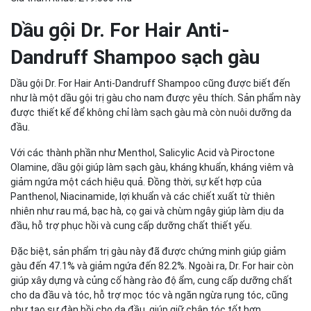
Dầu gội Dr. For Hair Anti-
Dandruff Shampoo sạch gàu
Dầu gội Dr. For Hair Anti-Dandruff Shampoo cũng được biết đến
như là một dầu gội trị gàu cho nam được yêu thích. Sản phẩm này
được thiết kế để không chỉ làm sạch gàu mà còn nuôi dưỡng da
đầu.
Với các thành phần như Menthol, Salicylic Acid và Piroctone
Olamine, dầu gội giúp làm sạch gàu, kháng khuẩn, kháng viêm và
giảm ngứa một cách hiệu quả. Đồng thời, sự kết hợp của
Panthenol, Niacinamide, lợi khuẩn và các chiết xuất từ thiên
nhiên như rau má, bạc hà, cọ gai và chùm ngây giúp làm dịu da
đầu, hỗ trợ phục hồi và cung cấp dưỡng chất thiết yếu.
Đặc biệt, sản phẩm trị gàu này đã được chứng minh giúp giảm
gàu đến 47.1% và giảm ngứa đến 82.2%. Ngoài ra, Dr. For hair còn
giúp xây dựng và củng cố hàng rào độ ẩm, cung cấp dưỡng chất
cho da đầu và tóc, hỗ trợ mọc tóc và ngăn ngừa rụng tóc, cũng
như tạo sự đàn hồi cho da đầu, giúp giữ chân tóc tốt hơn.