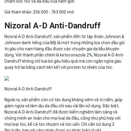
chăm sóc tóc và da đầu của nam giới.
Giá tham khảo: 256.000 - 763.000 vnd
Nizoral A-D Anti-Dandruff
Nizoral A-D Anti-Dandruff, sản phẩm đến từ tập đoàn Johnson &
Johnson danh tiếng của Mỹ, là một trong những lựa chọn dầu gội
trị gàu cho nam hàng đầu được các chuyên gia da liễu khuyên
dùng. Với thành phần chính là ketoconazole 2%, Nizoral A-D Anti-
Dandruff không chỉ loại bỏ gàu hiệu quả mà còn ngăn ngừa gàu
quay trở lại bằng cách liên kết với protein tự nhiên của tóc.
Nizoral A-D Anti-Dandruff
Ngoài ra, sản phẩm còn có tác dụng kháng viêm và trị nấm, giúp
giảm ngứa và làm dịu da đầu chỉ sau vài lần sử dụng. Đặc biệt,
Nizoral A-D Anti-Dandruff đã được kiểm nghiệm lâm sàng và
chứng minh an toàn cho mọi loại da đầu, cũng như phù hợp với
mọi loại tóc, kể cả tóc nhuộm và tóc uốn. Chỉ cần sử dụng 2
lần/tuần, bạn sẽ cảm nhận được sự khác biệt rõ rệt.