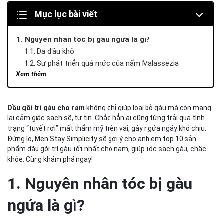
Mục lục bài viết
1. Nguyên nhân tóc bị gàu ngứa là gì?
1.1. Da đầu khô
1.2. Sự phát triển quá mức của nấm Malassezia
Xem thêm
1.3. Dầu thừa và bã nhờn trên da đầu
1.4. Sử dụng sản phẩm chăm sóc tóc không phù hợp
1.5. Căng thẳng và chế độ ăn uống thiếu dinh dưỡng
Dầu gội trị gàu cho nam
không chỉ giúp loại bỏ gàu mà còn mang
2. Top 10 dầu gội trị gàu cho nam giới hiệu quả và chất
lại cảm giác sạch sẽ, tự tin. Chắc hẳn ai cũng từng trải qua tình
lượng
trạng “tuyết rơi” mất thẩm mỹ trên vai, gây ngứa ngáy khó chịu.
Dầu gội sạch gàu Dandruff Defense & Scalp Care
Đừng lo,
Men Stay Simplicity
sẽ gợi ý cho anh em top 10 sản
Shampoo
phẩm dầu gội trị gàu tốt nhất cho nam, giúp tóc sạch gàu, chắc
Dầu gội Dr. For Hair Anti-Dandruff Shampoo sạch gàu
khỏe. Cùng khám phá ngay!
Dầu gội Selsun đánh bay gàu
1. Nguyên nhân tóc bị gàu
Dầu gội sạch gàu Reuzel Scrub Shampoo
Nizoral A-D Anti-Dandruff
ngứa là gì?
Neutrogena T/Gel Therapeutic Shampoo
American Crew Anti-Dandruff Shampoo