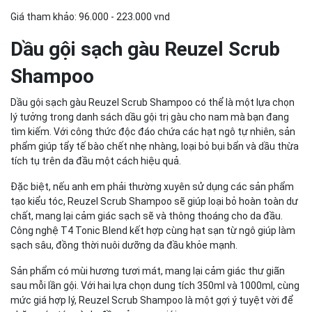
Giá tham khảo: 96.000 - 223.000 vnd
Dầu gội sạch gàu Reuzel Scrub
Shampoo
Dầu gội sạch gàu Reuzel Scrub Shampoo có thể là một lựa chọn
lý tưởng trong danh sách dầu gội trị gàu cho nam mà bạn đang
tìm kiếm. Với công thức độc đáo chứa các hạt ngô tự nhiên, sản
phẩm giúp tẩy tế bào chết nhẹ nhàng, loại bỏ bụi bẩn và dầu thừa
tích tụ trên da đầu một cách hiệu quả.
Đặc biệt, nếu anh em phải thường xuyên sử dụng các sản phẩm
tạo kiểu tóc, Reuzel Scrub Shampoo sẽ giúp loại bỏ hoàn toàn dư
chất, mang lại cảm giác sạch sẽ và thông thoáng cho da đầu.
Công nghệ T4 Tonic Blend kết hợp cùng hạt sạn từ ngô giúp làm
sạch sâu, đồng thời nuôi dưỡng da đầu khỏe mạnh.
Sản phẩm có mùi hương tươi mát, mang lại cảm giác thư giãn
sau mỗi lần gội. Với hai lựa chọn dung tích 350ml và 1000ml, cùng
mức giá hợp lý, Reuzel Scrub Shampoo là một gợi ý tuyệt vời để