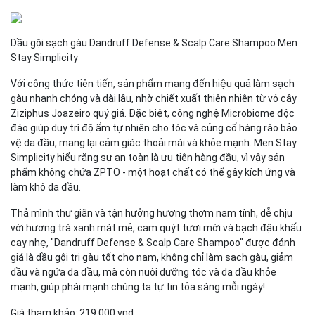
Dầu gội sạch gàu Dandruff Defense & Scalp Care Shampoo Men
Stay Simplicity
Với công thức tiên tiến, sản phẩm mang đến hiệu quả làm sạch
gàu nhanh chóng và dài lâu, nhờ chiết xuất thiên nhiên từ vỏ cây
Ziziphus Joazeiro quý giá. Đặc biệt, công nghệ Microbiome độc
đáo giúp duy trì độ ẩm tự nhiên cho tóc và củng cố hàng rào bảo
vệ da đầu, mang lại cảm giác thoải mái và khỏe mạnh. Men Stay
Simplicity hiểu rằng sự an toàn là ưu tiên hàng đầu, vì vậy sản
phẩm không chứa ZPTO - một hoạt chất có thể gây kích ứng và
làm khô da đầu.
Thả mình thư giãn và tận hưởng hương thơm nam tính, dễ chịu
với hương trà xanh mát mẻ, cam quýt tươi mới và bạch đậu khấu
cay nhẹ, "Dandruff Defense & Scalp Care Shampoo" được đánh
giá là dầu gội trị gàu tốt cho nam, không chỉ làm sạch gàu, giảm
dầu và ngứa da đầu, mà còn nuôi dưỡng tóc và da đầu khỏe
mạnh, giúp phái mạnh chúng ta tự tin tỏa sáng mỗi ngày!
Giá tham khảo: 219.000 vnd