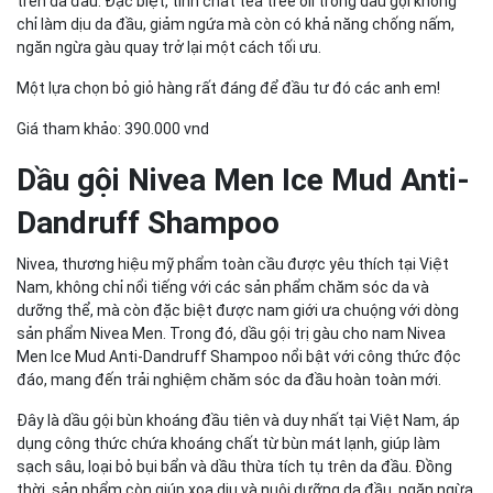
trên da đầu. Đặc biệt, tinh chất tea tree oil trong dầu gội không
chỉ làm dịu da đầu, giảm ngứa mà còn có khả năng chống nấm,
ngăn ngừa gàu quay trở lại một cách tối ưu.
Một lựa chọn bỏ giỏ hàng rất đáng để đầu tư đó các anh em!
Giá tham khảo: 390.000 vnd
Dầu gội Nivea Men Ice Mud Anti-
Dandruff Shampoo
Nivea, thương hiệu mỹ phẩm toàn cầu được yêu thích tại Việt
Nam, không chỉ nổi tiếng với các sản phẩm chăm sóc da và
dưỡng thể, mà còn đặc biệt được nam giới ưa chuộng với dòng
sản phẩm Nivea Men. Trong đó, dầu gội trị gàu cho nam Nivea
Men Ice Mud Anti-Dandruff Shampoo nổi bật với công thức độc
đáo, mang đến trải nghiệm chăm sóc da đầu hoàn toàn mới.
Đây là dầu gội bùn khoáng đầu tiên và duy nhất tại Việt Nam, áp
dụng công thức chứa khoáng chất từ bùn mát lạnh, giúp làm
sạch sâu, loại bỏ bụi bẩn và dầu thừa tích tụ trên da đầu. Đồng
thời, sản phẩm còn giúp xoa dịu và nuôi dưỡng da đầu, ngăn ngừa