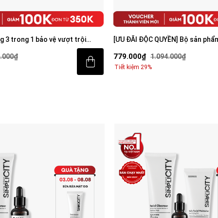
 3 trong 1 bảo vệ vượt trội
[ƯU ĐÃI ĐỘC QUYỀN] Bộ sản phẩ
creen 80ml với SPF 50+ PA++++
sáng da toàn diện cho nam
779.000₫
.000₫
1.094.000₫
Tiết kiệm 29%