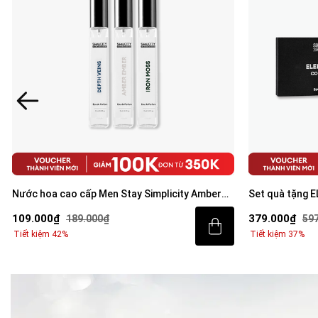
Nước hoa cao cấp Men Stay Simplicity Amber
Set quà tặng 
Ember/Iron Moss/Depth Veins Eau De Parfum
cấp Elementum
109.000₫
379.000₫
189.000₫
59
9ml
Tiết kiệm 42%
Tiết kiệm 37%