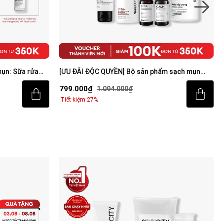
ụn: Sữa rửa
[ƯU ĐÃI ĐỘC QUYỀN] Bộ sản phẩm sạch mụn
m dưỡng ẩm 80g
sáng da toàn diện cho nam
799.000₫
1.094.000₫
Tiết kiệm 27%