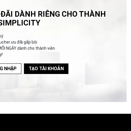
 ĐÃI DÀNH RIÊNG CHO THÀNH
SIMPLICITY
ký
ucher ưu đãi gấp bội
MỖI NGÀY dành cho thành viên
y!
G NHẬP
TẠO TÀI KHOẢN