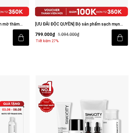
m mờ thâm
[ƯU ĐÃI ĐỘC QUYỀN] Bộ sản phẩm sạch mụn
sáng da toàn diện cho nam
799.000₫
1.094.000₫
Tiết kiệm 27%