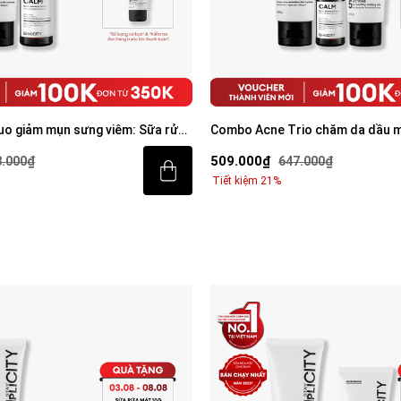
o giảm mụn sưng viêm: Sữa rửa
Combo Acne Trio chăm da dầu m
erum Calm 30ml
mặt 100g, Serum Calm 30ml, Ke
509.000₫
8.000₫
647.000₫
Tiết kiệm 21%