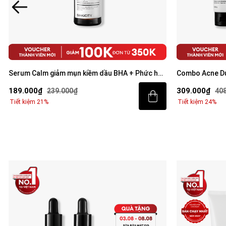
Serum Calm giảm mụn kiềm dầu BHA + Phức hợp
Combo Acne Du
thảo mộc 30ml
mặt 100g và S
189.000₫
309.000₫
239.000₫
40
Tiết kiệm 21%
Tiết kiệm 24%