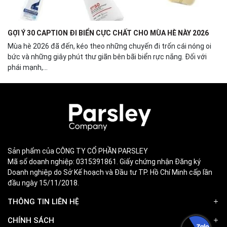
GỢI Ý 30 CAPTION ĐI BIỂN CỰC CHẤT CHO MÙA HÈ NÀY 2026
Mùa hè 2026 đã đến, kéo theo những chuyến đi trốn cái nóng oi
bức và những giây phút thư giãn bên bãi biển rực nắng. Đối với
phái mạnh,...
Sản phẩm của CÔNG TY CỔ PHẦN PARSLEY
Mã số doanh nghiệp: 0315391861. Giấy chứng nhận Đăng ký
Doanh nghiệp do Sở Kế hoạch và Đầu tư TP. Hồ Chí Minh cấp lần
đầu ngày 15/11/2018.
THÔNG TIN LIÊN HỆ
CHÍNH SÁCH