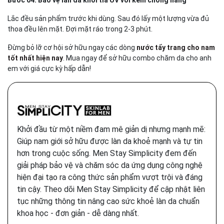
Bước 04: Bảo vệ làn da khỏi tia UV với kem chống nắng
Lắc đều sản phẩm trước khi dùng. Sau đó lấy một lượng vừa đủ
thoa đều lên mặt. Đợi mặt ráo trong 2-3 phút.
Đừng bỏ lỡ cơ hội sở hữu ngay các dòng
nước tẩy trang cho nam
tốt nhất hiện nay
. Mua ngay để sở hữu combo chăm da cho anh
em với giá cực kỳ hấp dẫn!
Khởi đầu từ một niềm đam mê giản dị nhưng mạnh mẽ:
Giúp nam giới sở hữu được làn da khoẻ mạnh và tự tin
hơn trong cuộc sống. Men Stay Simplicity đem đến
giải pháp bảo vệ và chăm sóc da ứng dụng công nghệ
hiện đại tạo ra công thức sản phẩm vượt trội và đáng
tin cậy. Theo dõi Men Stay Simplicity để cập nhật liên
tục những thông tin nâng cao sức khoẻ làn da chuẩn
khoa học - đơn giản - dễ dàng nhất.