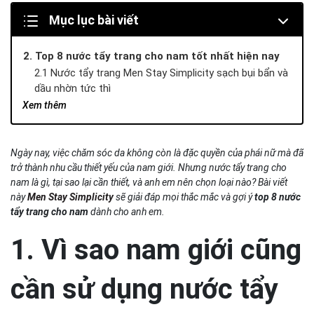
Mục lục bài viết
2. Top 8 nước tẩy trang cho nam tốt nhất hiện nay
2.1 Nước tẩy trang Men Stay Simplicity sạch bụi bẩn và
dầu nhờn tức thì
2.2 Nước tẩy trang nam Bioderma Sensibio H2O
Xem thêm
2.3 Nước tẩy trang La Roche-Posay Micellar Water Ultra
2.4 Nước tẩy trang Garnier Micellar Cleansing Water
Ngày nay, việc chăm sóc da không còn là đặc quyền của phái nữ mà đã
2.5 Nước tẩy trang Simple Kind to Skin Micellar Cleansing
trở thành nhu cầu thiết yếu của nam giới. Nhưng nước tẩy trang cho
Water
nam là gì, tại sao lại cần thiết, và anh em nên chọn loại nào? Bài viết
2.6 Nước tẩy trang làm sạch sâu Nivea MicellAIR Skin
này
Men Stay Simplicity
sẽ giải đáp mọi thắc mắc và gợi ý
top 8 nước
Breathe
tẩy trang cho nam
dành cho anh em.
2.7 Nước tẩy trang L'Oreal Paris Micellar Water Complete
Cleanser
1. Vì sao nam giới cũng
2.8 Nước tẩy trang Neutrogena Hydro Boost Micellar
Water
cần sử dụng nước tẩy
3. Gợi ý combo chăm da đơn giản dành cho nam