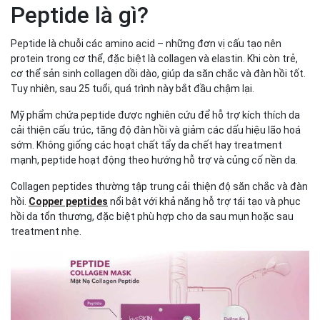
Peptide là gì?
Peptide là chuỗi các amino acid – những đơn vị cấu tạo nên
protein trong cơ thể, đặc biệt là collagen và elastin. Khi còn trẻ,
cơ thể sản sinh collagen dồi dào, giúp da săn chắc và đàn hồi tốt.
Tuy nhiên, sau 25 tuổi, quá trình này bắt đầu chậm lại.
Mỹ phẩm chứa peptide được nghiên cứu để hỗ trợ kích thích da
cải thiện cấu trúc, tăng độ đàn hồi và giảm các dấu hiệu lão hoá
sớm. Không giống các hoạt chất tẩy da chết hay treatment
mạnh, peptide hoạt động theo hướng hỗ trợ và củng cố nền da.
Collagen peptides thường tập trung cải thiện độ săn chắc và đàn
hồi.
Copper peptides
nổi bật với khả năng hỗ trợ tái tạo và phục
hồi da tổn thương, đặc biệt phù hợp cho da sau mụn hoặc sau
treatment nhẹ.