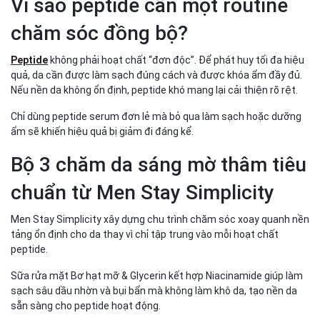
Vì sao peptide cần một routine
chăm sóc đồng bộ?
Peptide
không phải hoạt chất “đơn độc”. Để phát huy tối đa hiệu
quả, da cần được làm sạch đúng cách và được khóa ẩm đầy đủ.
Nếu nền da không ổn định, peptide khó mang lại cải thiện rõ rệt.
Chỉ dùng peptide serum đơn lẻ mà bỏ qua làm sạch hoặc dưỡng
ẩm sẽ khiến hiệu quả bị giảm đi đáng kể.
Bộ 3 chăm da sáng mờ thâm tiêu
chuẩn từ Men Stay Simplicity
Men Stay Simplicity xây dựng chu trình chăm sóc xoay quanh nền
tảng ổn định cho da thay vì chỉ tập trung vào mỗi hoạt chất
peptide.
Sữa rửa mặt Bơ hạt mỡ & Glycerin kết hợp Niacinamide giúp làm
sạch sâu dầu nhờn và bụi bẩn mà không làm khô da, tạo nền da
sẵn sàng cho peptide hoạt động.