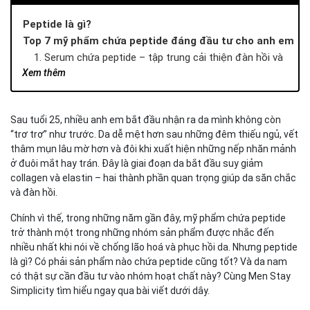
Peptide là gì?
Top 7 mỹ phẩm chứa peptide đáng đầu tư cho anh em
1. Serum chứa peptide – tập trung cải thiện đàn hồi và
thâm mụn
Xem thêm
2. Toner chứa peptide – bước đệm phục hồi nhẹ nhàng
3. Mặt nạ peptide – bổ sung nhanh trước sự kiện
Sau tuổi 25, nhiều anh em bắt đầu nhận ra da mình không còn
4. Kem dưỡng chứa collagen peptides – duy trì săn chắc
“trơ trơ” như trước. Da dễ mệt hơn sau những đêm thiếu ngủ, vết
dài hạn
thâm mụn lâu mờ hơn và đôi khi xuất hiện những nếp nhăn mảnh
5. Mỹ phẩm chứa copper peptides – phục hồi da sau mụn
ở đuôi mắt hay trán. Đây là giai đoạn da bắt đầu suy giảm
6. Combo peptide + Niacinamide – sáng da & đều màu
collagen và elastin – hai thành phần quan trọng giúp da săn chắc
7. Routine đa bước chứa peptide – tối ưu hiệu quả lâu dài
và đàn hồi.
Gợi ý routine mỹ phẩm chứa peptide chuẩn cho da
Chính vì thế, trong những năm gần đây, mỹ phẩm chứa peptide
nam từ Men Stay Simplicity
trở thành một trong những nhóm sản phẩm được nhắc đến
Vì sao peptide cần một routine chăm sóc đồng bộ?
nhiều nhất khi nói về chống lão hoá và phục hồi da. Nhưng peptide
Bộ 3 chăm da sáng mờ thâm tiêu chuẩn từ Men Stay
là gì? Có phải sản phẩm nào chứa peptide cũng tốt? Và da nam
Simplicity
có thật sự cần đầu tư vào nhóm hoạt chất này? Cùng Men Stay
Kết luận – Mỹ phẩm chứa peptide có thật sự đáng đầu
Simplicity tìm hiểu ngay qua bài viết dưới dây.
tư?