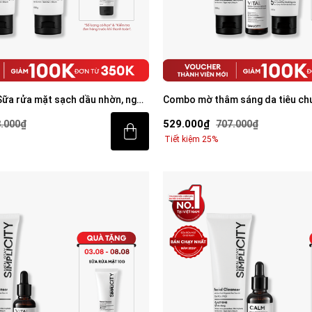
ữa rửa mặt sạch dầu nhờn, ngừa
Combo mờ thâm sáng da tiêu chu
Trio
529.000₫
.000₫
707.000₫
Tiết kiệm 25%