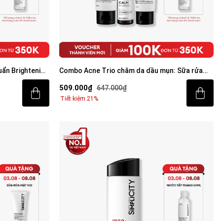
ẩn Brightening
Combo Acne Trio chăm da dầu mụn: Sữa rửa
mặt 100g, Serum Calm 30ml, Kem dưỡng ẩm 80g
509.000₫
647.000₫
Tiết kiệm 21%