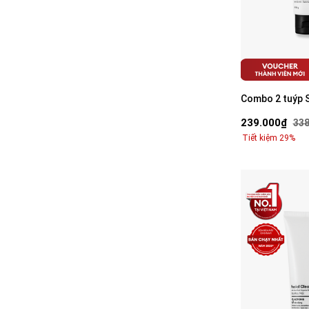
Combo 2 tuýp S
mụn
239.000₫
338
Tiết kiệm 29%