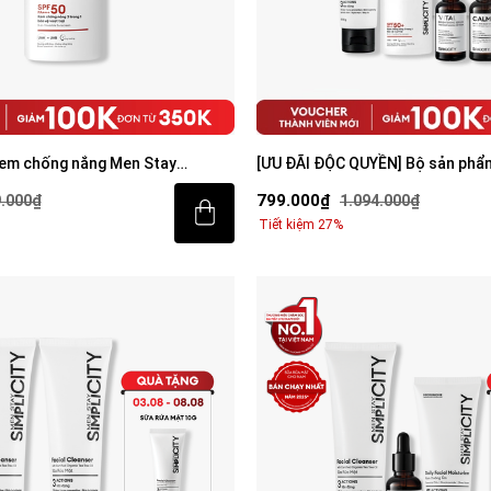
Kem chống nắng Men Stay
[ƯU ĐÃI ĐỘC QUYỀN] Bộ sản phẩ
-1 Invisible Sunscreen 80ml
sáng da toàn diện cho nam
799.000₫
.000₫
1.094.000₫
Tiết kiệm 27%