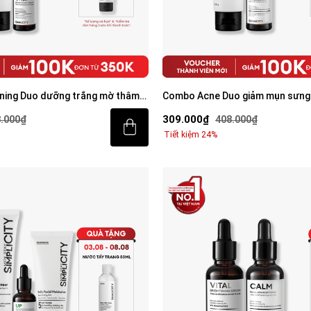
ning Duo dưỡng trắng mờ thâm
Combo Acne Duo giảm mụn sưng 
rửa mặt 100g & Serum Vital 30ml
mặt 100g và Serum Calm 30ml
309.000₫
.000₫
408.000₫
Tiết kiệm 24%