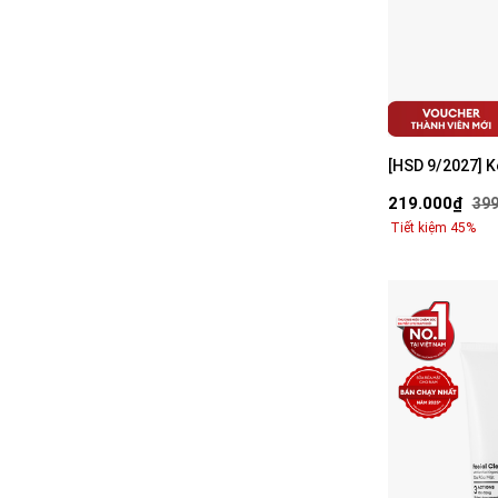
[HSD 9/2027] 
Simplicity 3-in
219.000₫
399
(2025)
Tiết kiệm 45%