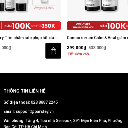
y Trio chăm sóc phục hồi da:
Combo serum Calm & Vital giảm
00g, Serum UP 30ml, Kem dưỡng
mờ thâm cho nam BHA + Peptide
399.000₫
.000₫
538.000₫
Niacinamide 30ml
Tiết kiệm 26%
THÔNG TIN LIÊN HỆ
Số điện thoại:
028 8887 2245
Email:
support@parsley.vn
Văn phòng:
Tầng 4, Toà nhà Serepok, 391 Điện Biên Phủ, Phường
Bàn Cờ, TP. Hồ Chí Minh