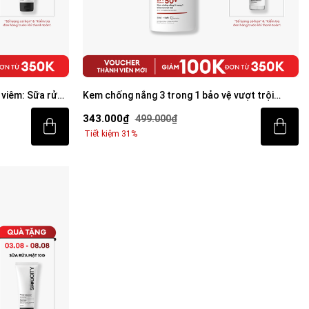
viêm: Sữa rửa
Kem chống nắng 3 trong 1 bảo vệ vượt trội
Invisible Sunscreen 80ml với SPF 50+ PA++++
343.000₫
499.000₫
Tiết kiệm 31%