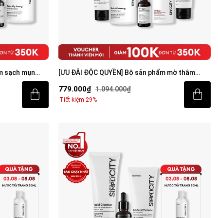
m sạch mụn
[ƯU ĐÃI ĐỘC QUYỀN] Bộ sản phẩm mờ thâm
sáng da toàn diện cho nam
779.000₫
1.094.000₫
Tiết kiệm 29%