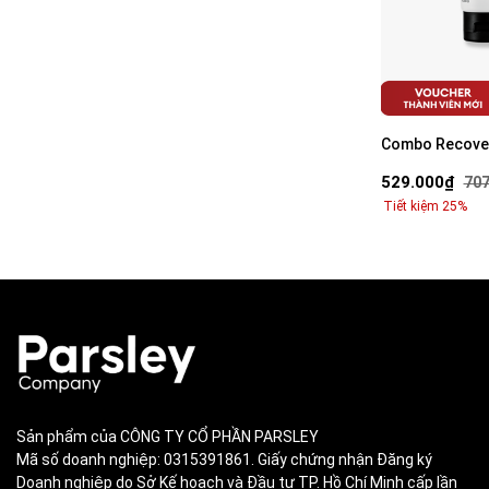
Combo Recover
Sữa rửa mặt 1
529.000₫
707
ẩm 80g
Tiết kiệm 25%
Sản phẩm của CÔNG TY CỔ PHẦN PARSLEY
Mã số doanh nghiệp: 0315391861. Giấy chứng nhận Đăng ký
Doanh nghiệp do Sở Kế hoạch và Đầu tư TP. Hồ Chí Minh cấp lần