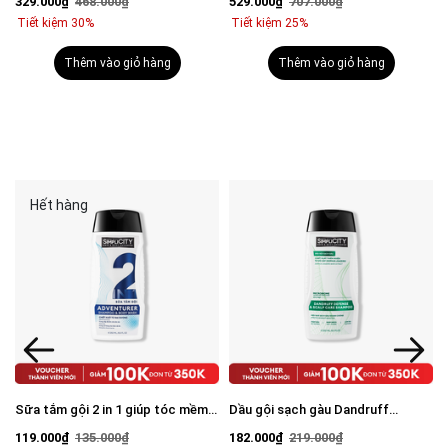
329.000₫
468.000₫
529.000₫
707.000₫
mặt 100g & Serum Vital 30ml
Tiết kiệm 30%
Tiết kiệm 25%
Thêm vào giỏ hàng
Thêm vào giỏ hàng
Hết hàng
Sữa tắm gội 2 in 1 giúp tóc mềm
Dầu gội sạch gàu Dandruff
mượt, chắc khỏe 250ml
Defense & Scalp Care Shampoo
119.000₫
135.000₫
182.000₫
219.000₫
250ml