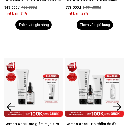
vượt trội Invisible Sunscreen 80ml
phẩm mờ thâm sáng da toàn diện
343.000₫
499.000₫
779.000₫
1.094.000₫
với SPF 50+ PA++++
cho nam
Tiết kiệm 31%
Tiết kiệm 29%
Thêm vào giỏ hàng
Thêm vào giỏ hàng
Combo Acne Duo giảm mụn sưng
Combo Acne Trio chăm da dầu