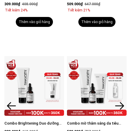
viêm: Sữa rửa mặt 100g và Serum
mụn: Sữa rửa mặt 100g, Serum
309.000₫
408.000₫
509.000₫
647.000₫
Calm 30ml
Calm 30ml, Kem dưỡng ẩm 80g
Tiết kiệm 24%
Tiết kiệm 21%
Thêm vào giỏ hàng
Thêm vào giỏ hàng
Combo Brightening Duo dưỡng
Combo mờ thâm sáng da tiêu
trắng mờ thâm tiết kiệm: Sữa rửa
chuẩn Brightening Trio