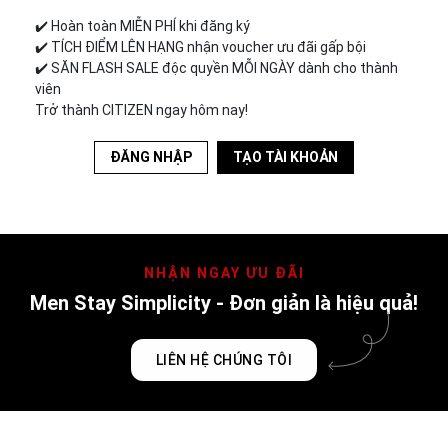
✔️︎ Hoàn toàn MIỄN PHÍ khi đăng ký
✔️︎ TÍCH ĐIỂM LÊN HẠNG nhận voucher ưu đãi gấp bội
✔️︎ SĂN FLASH SALE độc quyền MỖI NGÀY dành cho thành
viên
Trở thành CITIZEN ngay hôm nay!
ĐĂNG NHẬP
TẠO TÀI KHOẢN
NHẬN NGAY ƯU ĐÃI
Men Stay Simplicity - Đơn giản là hiệu quả!
LIÊN HỆ CHÚNG TÔI