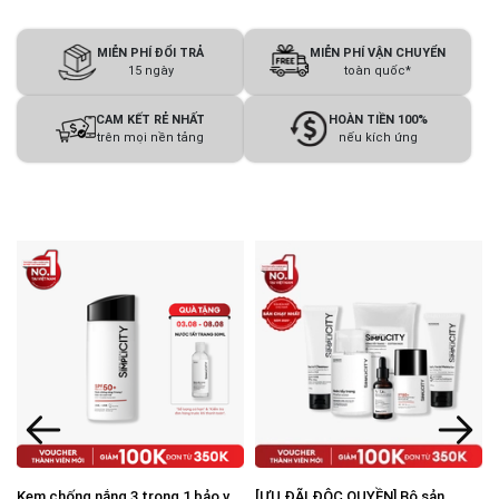
MIỄN PHÍ ĐỔI TRẢ
MIỄN PHÍ VẬN CHUYỂN
15 ngày
toàn quốc*
CAM KẾT RẺ NHẤT
HOÀN TIỀN 100%
trên mọi nền tảng
nếu kích ứng
Kem chống nắng 3 trong 1 bảo vệ
[ƯU ĐÃI ĐỘC QUYỀN] Bộ sản