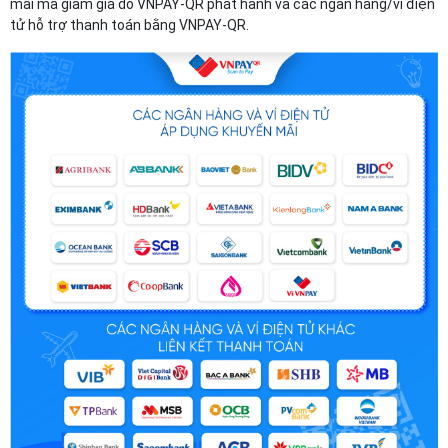
mãi mã giảm giá do VNPAY-QR phát hành và các ngân hàng/ví điện
tử hỗ trợ thanh toán bằng VNPAY-QR.