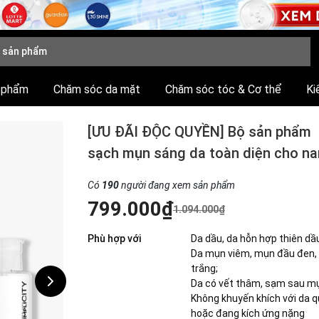
 phẩm
Chăm sóc da mặt
Chăm sóc tóc & Cơ thể
Ki
[ƯU ĐÃI ĐỘC QUYỀN] Bộ sản phẩm
sạch mụn sáng da toàn diện cho n
Có
190
người đang xem sản phẩm
799.000₫
1.094.000₫
Phù hợp với
Da dầu, da hỗn hợp thiên dầ
Da mụn viêm, mụn đầu đen,
trắng;
Da có vết thâm, sạm sau m
Không khuyến khích với da 
hoặc đang kích ứng nặng