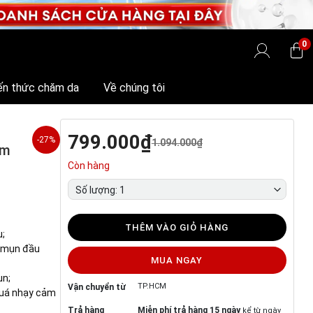
0
ến thức chăm da
Về chúng tôi
799.000₫
-27%
1.094.000₫
am
Còn hàng
Số lượng: 1
THÊM VÀO GIỎ HÀNG
u;
 mụn đầu
MUA NGAY
ụn;
TP.HCM
Vận chuyển từ
quá nhạy cảm
Trả hàng
Miễn phí trả hàng 15 ngày
kể từ ngày