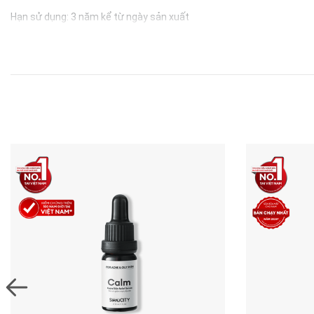
Hạn sử dụng: 3 năm kể từ ngày sản xuất
Men Stay Simplicity l Skincare for men l Mỹ phẩm nam
™️ Thương hiệu đã được đăng ký bảo hộ ở Cục Sở hữu trí tuệ.
Sản phẩm đã được cấp giấy công bố mỹ phẩm của Bộ Y tế.