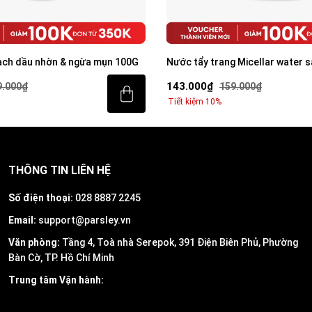
ạch dầu nhờn & ngừa mụn 100G
Nước tẩy trang Micellar water s
dầu nhờn tức thì 200ml
143.000₫
9.000₫
159.000₫
Tiết kiệm 10%
THÔNG TIN LIÊN HỆ
Số điện thoại:
028 8887 2245
Email:
support@parsley.vn
Văn phòng:
Tầng 4, Toà nhà Serepok, 391 Điện Biên Phủ, Phường
Bàn Cờ, TP. Hồ Chí Minh
Trung tâm Vận hành: