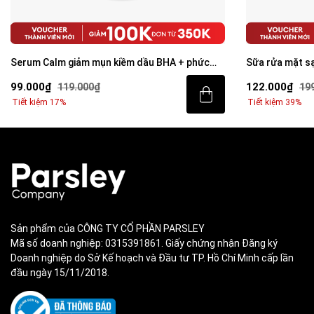
Serum Calm giảm mụn kiềm dầu BHA + phức
Sữa rửa mặt s
hợp thảo mộc 10ml
99.000₫
122.000₫
119.000₫
19
Tiết kiệm 17%
Tiết kiệm 39%
Sản phẩm của CÔNG TY CỔ PHẦN PARSLEY
Mã số doanh nghiệp: 0315391861. Giấy chứng nhận Đăng ký
Doanh nghiệp do Sở Kế hoạch và Đầu tư TP. Hồ Chí Minh cấp lần
đầu ngày 15/11/2018.