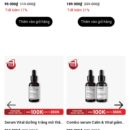
BHA + Phức hợp thảo mộc 30ml
viêm: Sữa rửa mặt 100g và Serum
189.000₫
239.000₫
309.000₫
408.000₫
Calm 30ml
Tiết kiệm 21%
Tiết kiệm 24%
Thêm vào giỏ hàng
Thêm vào giỏ hàng
m
Combo serum Calm & Vital giảm
Combo Brightening Duo dưỡng
mụn sáng da mờ thâm cho nam
trắng mờ thâm tiết kiệm: Sữa rửa