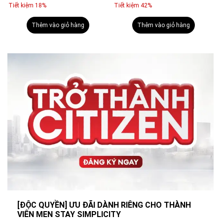
Tiết kiệm 42%
Tiết kiệm 37%
9ml
Thêm vào giỏ hàng
Thêm vào giỏ hàng
[ĐỘC QUYỀN] ƯU ĐÃI DÀNH RIÊNG CHO THÀNH
VIÊN MEN STAY SIMPLICITY