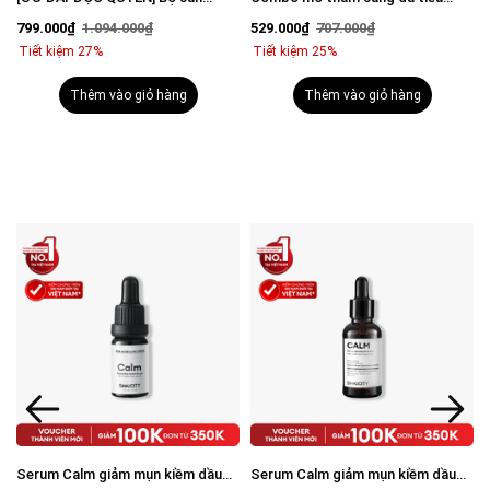
n
chuẩn Brightening Trio
trắng mờ thâm tiết kiệm: Sữa rửa
529.000₫
707.000₫
329.000₫
468.000₫
mặt 100g & Serum Vital 30ml
Tiết kiệm 25%
Tiết kiệm 30%
Thêm vào giỏ hàng
Thêm vào giỏ hàng
Serum Calm giảm mụn kiềm dầu
Combo Acne Duo giảm mụn sưng