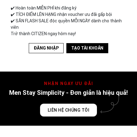
✔️︎ Hoàn toàn MIỄN PHÍ khi đăng ký
✔️︎ TÍCH ĐIỂM LÊN HẠNG nhận voucher ưu đãi gấp bội
✔️︎ SĂN FLASH SALE độc quyền MỖI NGÀY dành cho thành
viên
Trở thành CITIZEN ngay hôm nay!
ĐĂNG NHẬP
TẠO TÀI KHOẢN
NHẬN NGAY ƯU ĐÃI
Men Stay Simplicity - Đơn giản là hiệu quả!
LIÊN HỆ CHÚNG TÔI