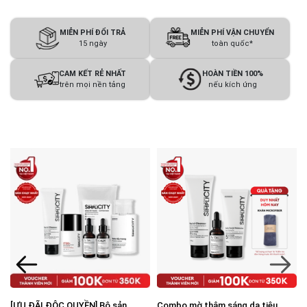
MIỄN PHÍ ĐỔI TRẢ
MIỄN PHÍ VẬN CHUYỂN
15 ngày
toàn quốc*
CAM KẾT RẺ NHẤT
HOÀN TIỀN 100%
trên mọi nền tảng
nếu kích ứng
Combo mờ thâm sáng da tiêu
Combo Brightening Duo dưỡng