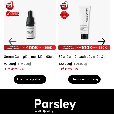
™️ Thương hiệu đã được đăng ký bảo hộ ở Cục Sở hữu trí tuệ.
Sản phẩm đã được cấp giấy công bố mỹ phẩm của Bộ Y tế.
Serum Calm giảm mụn kiềm dầu
Sữa rửa mặt sạch dầu nhờn &
BHA + phức hợp thảo mộc 10ml
ngừa mụn 100G
99.000₫
119.000₫
122.000₫
199.000₫
Tiết kiệm 17%
Tiết kiệm 39%
Thêm vào giỏ hàng
Thêm vào giỏ hàng