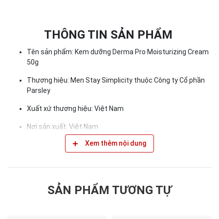
THÔNG TIN SẢN PHẨM
Tên sản phẩm: Kem dưỡng Derma Pro Moisturizing Cream
50g
Thương hiệu: Men Stay Simplicity thuộc Công ty Cổ phần
Parsley
Xuất xứ thương hiệu: Việt Nam
Nơi sản xuất: Việt Nam
Xem thêm nội dung
Hạn sử dụng: 3 năm kể từ ngày sản xuất
Ngày sản xuất: Xem chi tiết trên bao bì
Hướng dẫn bảo quản: Để sản phẩm nơi thoáng mát, tránh
SẢN PHẨM TƯƠNG TỰ
ánh nắng trực tiếp
Men Stay Simplicity l Skincare for men l Mỹ phẩm nam