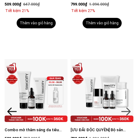
mụn: Sữa rửa mặt 100g, Serum
phẩm sạch mụn sáng da toàn diện
509.000₫
647.000₫
799.000₫
1.094.000₫
Calm 30ml, Kem dưỡng ẩm 80g
cho nam
Tiết kiệm 21%
Tiết kiệm 27%
Thêm vào giỏ hàng
Thêm vào giỏ hàng
Combo mờ thâm sáng da tiêu
[ƯU ĐÃI ĐỘC QUYỀN] Bộ sản
a
chuẩn Brightening Trio
phẩm sạch mụn sáng da toàn diện