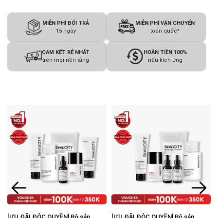
MIỄN PHÍ ĐỔI TRẢ
MIỄN PHÍ VẬN CHUYỂN
15 ngày
toàn quốc*
CAM KẾT RẺ NHẤT
HOÀN TIỀN 100%
trên mọi nền tảng
nếu kích ứng
[ƯU ĐÃI ĐỘC QUYỀN] Bộ sản
[ƯU ĐÃI ĐỘC QUYỀN] Bộ sản