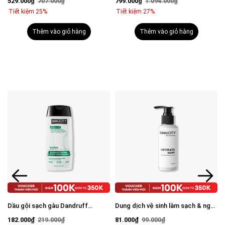
529.000₫
707.000₫
799.000₫
1.094.000₫
cho nam
Tiết kiệm 25%
Tiết kiệm 27%
Thêm vào giỏ hàng
Thêm vào giỏ hàng
Dầu gội sạch gàu Dandruff
Dung dịch vệ sinh làm sạch & ngăn
Defense & Scalp Care Shampoo
mùi hiệu quả 80ml
182.000₫
219.000₫
81.000₫
99.000₫
250ml