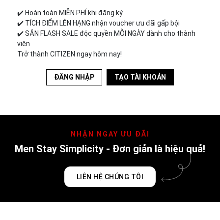
✔️︎ Hoàn toàn MIỄN PHÍ khi đăng ký
✔️︎ TÍCH ĐIỂM LÊN HẠNG nhận voucher ưu đãi gấp bội
✔️︎ SĂN FLASH SALE độc quyền MỖI NGÀY dành cho thành
viên
Trở thành CITIZEN ngay hôm nay!
ĐĂNG NHẬP
TẠO TÀI KHOẢN
NHẬN NGAY ƯU ĐÃI
Men Stay Simplicity - Đơn giản là hiệu quả!
LIÊN HỆ CHÚNG TÔI