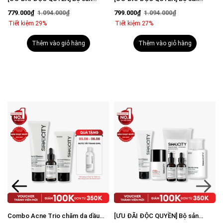
l
phẩm mờ thâm sáng da toàn diện
phẩm sạch mụn sáng da toàn diện
779.000₫
1.094.000₫
799.000₫
1.094.000₫
cho nam
cho nam
Tiết kiệm 29%
Tiết kiệm 27%
Thêm vào giỏ hàng
Thêm vào giỏ hàng
Combo Acne Trio chăm da dầu
[ƯU ĐÃI ĐỘC QUYỀN] Bộ sản