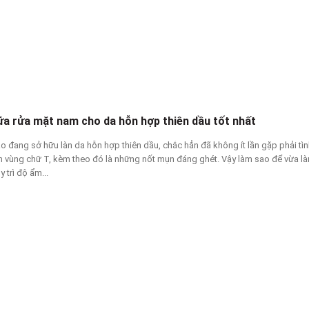
ữa rửa mặt nam cho da hỗn hợp thiên dầu tốt nhất
o đang sở hữu làn da hỗn hợp thiên dầu, chắc hẳn đã không ít lần gặp phải tìn
 vùng chữ T, kèm theo đó là những nốt mụn đáng ghét. Vậy làm sao để vừa l
y trì độ ẩm...