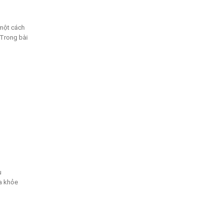
 một cách
 Trong bài
u
da khỏe