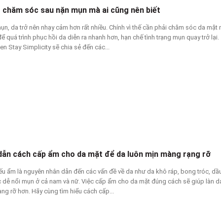
t chăm sóc sau nặn mụn mà ai cũng nên biết
ụn, da trở nên nhạy cảm hơn rất nhiều. Chính vì thế cần phải chăm sóc da mặt
ể quá trình phục hồi da diễn ra nhanh hơn, hạn chế tình trạng mụn quay trở lại.
Men Stay Simplicity sẽ chia sẻ đến các...
ẫn cách cấp ẩm cho da mặt để da luôn mịn màng rạng rỡ
iếu ẩm là nguyên nhân dẫn đến các vấn đề về da như da khô ráp, bong tróc, dầ
 dễ nổi mụn ​​ở cả nam và nữ. Việc cấp ẩm cho da mặt đúng cách sẽ giúp làn 
ng rỡ hơn. Hãy cùng tìm hiểu cách cấp...