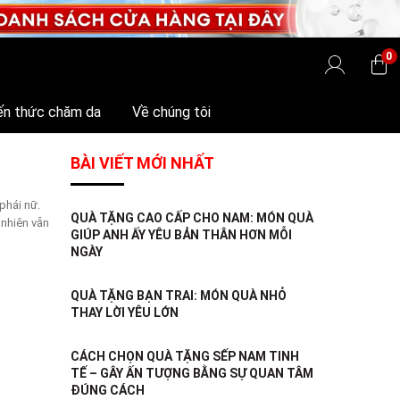
0
ến thức chăm da
Về chúng tôi
BÀI VIẾT MỚI NHẤT
phái nữ.
QUÀ TẶNG CAO CẤP CHO NAM: MÓN QUÀ
 nhiên vẫn
GIÚP ANH ẤY YÊU BẢN THÂN HƠN MỖI
NGÀY
QUÀ TẶNG BẠN TRAI: MÓN QUÀ NHỎ
THAY LỜI YÊU LỚN
CÁCH CHỌN QUÀ TẶNG SẾP NAM TINH
TẾ – GÂY ẤN TƯỢNG BẰNG SỰ QUAN TÂM
ĐÚNG CÁCH