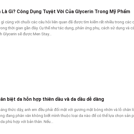
n Là Gì? Công Dụng Tuyệt Vời Của Glycerin Trong Mỹ Phẩm
à gì cùng với chuỗi các câu hỏi liên quan đã được tìm kiếm rất nhiều trong các
trong thời gian gần đây. Cụ thể như tác dụng, phản ứng phụ, cách sử dụng và c
h Glycerin sẽ được Men Stay...
ân biệt da hỗn hợp thiên dầu và da dầu dễ dàng
sáng thức dậy, anh em đều phải đối mặt với gương mặt bóng nhờn và lỗ chân l
ng đang phân vân không biết mình thuộc loại da nào để có thể lựa chọn sản
da phù hợp với bản thân. Nếu...