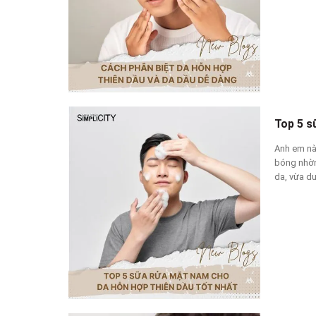
Top 5 s
Anh em nà
bóng nhờn
da, vừa du