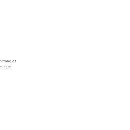
h trạng da
àm sạch