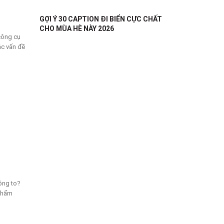
GỢI Ý 30 CAPTION ĐI BIỂN CỰC CHẤT
CHO MÙA HÈ NÀY 2026
 công cụ
ác vấn đề
ông to?
 phẩm