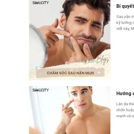
Bí quyế
Sau nặn m
kỹ lưỡng đ
viết này, 
Hướng d
Làn da th
nhờn hoặc
mạnh và rạ