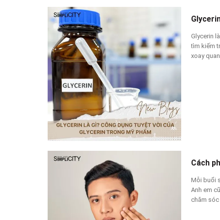
Glyceri
Glycerin l
tìm kiếm 
xoay quan
Cách ph
Mỗi buổi 
Anh em cũ
chăm sóc 