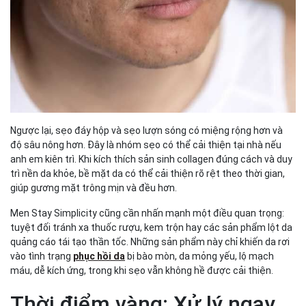
Ngược lại, sẹo đáy hộp và sẹo lượn sóng có miệng rộng hơn và
độ sâu nông hơn. Đây là nhóm sẹo có thể cải thiện tại nhà nếu
anh em kiên trì. Khi kích thích sản sinh collagen đúng cách và duy
trì nền da khỏe, bề mặt da có thể cải thiện rõ rệt theo thời gian,
giúp gương mặt trông mịn và đều hơn.
Men Stay Simplicity cũng cần nhấn mạnh một điều quan trọng:
tuyệt đối tránh xa thuốc rượu, kem trộn hay các sản phẩm lột da
quảng cáo tái tạo thần tốc. Những sản phẩm này chỉ khiến da rơi
vào tình trạng
phục hồi da
bị bào mòn, da mỏng yếu, lộ mạch
máu, dễ kích ứng, trong khi sẹo vẫn không hề được cải thiện.
Thời điểm vàng: Xử lý ngay