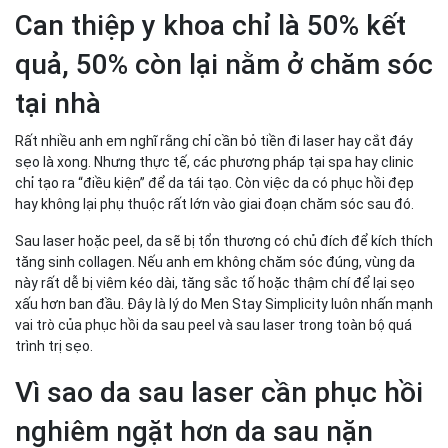
Can thiệp y khoa chỉ là 50% kết
quả, 50% còn lại nằm ở chăm sóc
tại nhà
Rất nhiều anh em nghĩ rằng chỉ cần bỏ tiền đi laser hay cắt đáy
sẹo là xong. Nhưng thực tế, các phương pháp tại spa hay clinic
chỉ tạo ra “điều kiện” để da tái tạo. Còn việc da có phục hồi đẹp
hay không lại phụ thuộc rất lớn vào giai đoạn chăm sóc sau đó.
Sau laser hoặc peel, da sẽ bị tổn thương có chủ đích để kích thích
tăng sinh collagen. Nếu anh em không chăm sóc đúng, vùng da
này rất dễ bị viêm kéo dài, tăng sắc tố hoặc thậm chí để lại sẹo
xấu hơn ban đầu. Đây là lý do Men Stay Simplicity luôn nhấn mạnh
vai trò của phục hồi da sau peel và sau laser trong toàn bộ quá
trình trị sẹo.
Vì sao da sau laser cần phục hồi
nghiêm ngặt hơn da sau nặn