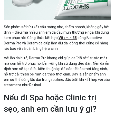
Sản phẩm sở hữu kết cấu mỏng nhẹ, thấm nhanh, không gây bết
dính – điều mà nhiều anh em da dầu mụn thường e ngại khi dùng
kem phục hồi. Công thức kết hợp
Vitamin B5
cùng Bioactive
Derma Pro và Ceramide giúp làm dịu da, đồng thời củng cố hàng
rào bảo vệ và cân bằng hệ vi sinh.
Với làn da bị rỗ, Derma Pro không chỉ giúp da “đỡ rát” trước mắt
mà còn hỗ trợ phục hồi bền vững khi sử dụng đều đặn. Nền da ổn
định hơn sẽ tạo điều kiện thuận lợi để các tế bào mới tăng sinh,
hỗ trợ cải thiện bề mặt da theo thời gian. Đây là sản phẩm anh
em có thể dùng lâu dài trong routine, đặc biệt khi kết hợp với các
treatment như Retinol.
Nếu đi Spa hoặc Clinic trị
sẹo, anh em cần lưu ý gì?