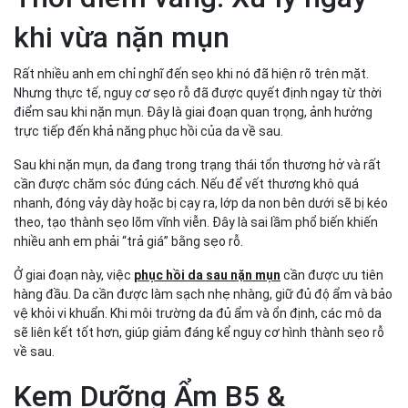
khi vừa nặn mụn
Rất nhiều anh em chỉ nghĩ đến sẹo khi nó đã hiện rõ trên mặt.
Nhưng thực tế, nguy cơ sẹo rỗ đã được quyết định ngay từ thời
điểm sau khi nặn mụn. Đây là giai đoạn quan trọng, ảnh hưởng
trực tiếp đến khả năng phục hồi của da về sau.
Sau khi nặn mụn, da đang trong trạng thái tổn thương hở và rất
cần được chăm sóc đúng cách. Nếu để vết thương khô quá
nhanh, đóng vảy dày hoặc bị cạy ra, lớp da non bên dưới sẽ bị kéo
theo, tạo thành sẹo lõm vĩnh viễn. Đây là sai lầm phổ biến khiến
nhiều anh em phải “trả giá” bằng sẹo rỗ.
Ở giai đoạn này, việc
phục hồi da sau nặn mụn
cần được ưu tiên
hàng đầu. Da cần được làm sạch nhẹ nhàng, giữ đủ độ ẩm và bảo
vệ khỏi vi khuẩn. Khi môi trường da đủ ẩm và ổn định, các mô da
sẽ liên kết tốt hơn, giúp giảm đáng kể nguy cơ hình thành sẹo rỗ
về sau.
Kem Dưỡng Ẩm B5 &