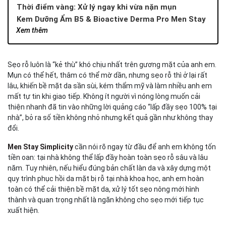
Thời điểm vàng: Xử lý ngay khi vừa nặn mụn
Kem Dưỡng Ẩm B5 & Bioactive Derma Pro Men Stay
Simplicity: Hồi sinh nền da, hỗ trợ cải thiện sẹo
Xem thêm
Nếu đi Spa hoặc Clinic trị sẹo, anh em cần lưu ý gì?
Can thiệp y khoa chỉ là 50% kết quả, 50% còn lại nằm ở
Sẹo rỗ luôn là “kẻ thù” khó chịu nhất trên gương mặt của anh em.
chăm sóc tại nhà
Mụn có thể hết, thâm có thể mờ dần, nhưng sẹo rỗ thì ở lại rất
Vì sao da sau laser cần phục hồi nghiêm ngặt hơn da sau
lâu, khiến bề mặt da sần sùi, kém thẩm mỹ và làm nhiều anh em
nặn mụn?
mất tự tin khi giao tiếp. Không ít người vì nóng lòng muốn cải
Những điều bắt buộc phải làm sau điều trị sẹo tại clinic
thiện nhanh đã tin vào những lời quảng cáo “lấp đầy sẹo 100% tại
Kết luận
nhà”, bỏ ra số tiền không nhỏ nhưng kết quả gần như không thay
đổi.
Men Stay Simplicity
cần nói rõ ngay từ đầu để anh em không tốn
tiền oan: tại nhà không thể lấp đầy hoàn toàn sẹo rỗ sâu và lâu
năm. Tuy nhiên, nếu hiểu đúng bản chất làn da và xây dựng một
quy trình phục hồi da mặt bị rỗ tại nhà khoa học, anh em hoàn
toàn có thể cải thiện bề mặt da, xử lý tốt sẹo nông mới hình
thành và quan trọng nhất là ngăn không cho sẹo mới tiếp tục
xuất hiện.