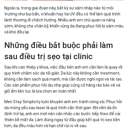
Ngoài ra, trong giai đoạn này, bất kỳ sự xâm nhập nào từ môi
trường như bụi bẩn, vi khuẩn hay tia UV đều có thể làm quá trình
lành thương đi chệch hướng. Nhiều anh em chủ quan ra nắng
sớm, không che chắn kỹ, khiến vùng da đang phục hồi bị sậm màu
và khó đều lại.
Những điều bắt buộc phải làm
sau điều trị sẹo tại clinic
Sau khi can thiệp y khoa, việc đầu tiên anh em cần làm là quay về
quy trình chăm sóc da tối giản. Da lúc này không cần treatment,
không cần làm sạch quá mạnh, mà cần được nghỉ ngơi và tái tạo.
Các sản phẩm phục hồi dịu nhẹ giúp củng cố hàng rào bảo vệ và
giữ ẩm liên tục là lựa chọn an toàn nhất.
Men Stay Simplicity luôn khuyên anh em tránh nóng vội. Phục hồi
da mỏng yếu sau laser là quá trình cần thời gian. Khi nền da ổn
định trở lại, anh em mới nên cân nhắc các bước tiếp theo để cải
thiện bề mặt da. Làm đúng ngay từ đầu giúp kết quả trị sẹo bền
hơn, da đều màu hơn và hạn chế rủi ro về sau.