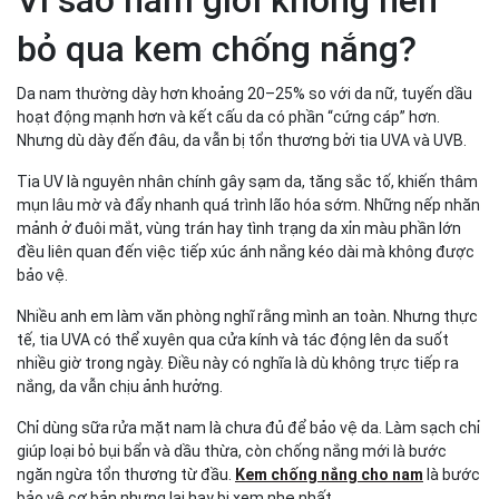
ngày?
bỏ qua kem chống nắng?
Da nam thường dày hơn khoảng 20–25% so với da nữ, tuyến dầu
hoạt động mạnh hơn và kết cấu da có phần “cứng cáp” hơn.
Nhưng dù dày đến đâu, da vẫn bị tổn thương bởi tia UVA và UVB.
Tia UV là nguyên nhân chính gây sạm da, tăng sắc tố, khiến thâm
mụn lâu mờ và đẩy nhanh quá trình lão hóa sớm. Những nếp nhăn
mảnh ở đuôi mắt, vùng trán hay tình trạng da xỉn màu phần lớn
đều liên quan đến việc tiếp xúc ánh nắng kéo dài mà không được
bảo vệ.
Nhiều anh em làm văn phòng nghĩ rằng mình an toàn. Nhưng thực
tế, tia UVA có thể xuyên qua cửa kính và tác động lên da suốt
nhiều giờ trong ngày. Điều này có nghĩa là dù không trực tiếp ra
nắng, da vẫn chịu ảnh hưởng.
Chỉ dùng sữa rửa mặt nam là chưa đủ để bảo vệ da. Làm sạch chỉ
giúp loại bỏ bụi bẩn và dầu thừa, còn chống nắng mới là bước
ngăn ngừa tổn thương từ đầu.
Kem chống nắng cho nam
là bước
bảo vệ cơ bản nhưng lại hay bị xem nhẹ nhất.