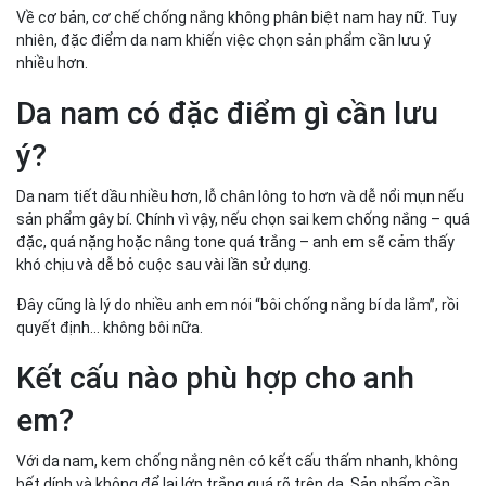
Về cơ bản, cơ chế chống nắng không phân biệt nam hay nữ. Tuy
nhiên, đặc điểm da nam khiến việc chọn sản phẩm cần lưu ý
nhiều hơn.
Da nam có đặc điểm gì cần lưu
ý?
Da nam tiết dầu nhiều hơn, lỗ chân lông to hơn và dễ nổi mụn nếu
sản phẩm gây bí. Chính vì vậy, nếu chọn sai kem chống nắng – quá
đặc, quá nặng hoặc nâng tone quá trắng – anh em sẽ cảm thấy
khó chịu và dễ bỏ cuộc sau vài lần sử dụng.
Đây cũng là lý do nhiều anh em nói “bôi chống nắng bí da lắm”, rồi
quyết định… không bôi nữa.
Kết cấu nào phù hợp cho anh
em?
Với da nam, kem chống nắng nên có kết cấu thấm nhanh, không
bết dính và không để lại lớp trắng quá rõ trên da. Sản phẩm cần