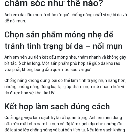
chăm sóc như thế nào?
Anh em da dầu mụn là nhóm “ngại” chống nắng nhất vì sợ bí da và
dễ nổi mụn.
Chọn sản phẩm mỏng nhẹ để
tránh tình trạng bí da – nổi mụn
Anh em nên ưu tiên kết cấu mỏng nhẹ, thấm nhanh và không gây
bít tắc lỗ chân lông. Một sản phẩm phù hợp sẽ giúp da khô ráo
vừa phải, không bóng dầu quá mức sau vài giờ.
Chống nắng không đúng loại có thể làm tình trạng mụn nặng hơn,
nhưng chống nắng đúng loại lại giúp thâm mụn mờ nhanh hơn vì
da được bảo vệ khỏi tia UV.
Kết hợp làm sạch đúng cách
Cuối ngày, việc làm sạch kỹ là rất quan trọng. Anh em nên dùng
sữa rửa mặt cho nam bị mụn có độ làm sạch dịu nhẹ nhưng đủ
để loại bỏ lớp chống nắng và bụi bẩn tích tụ. Nếu làm sạch không