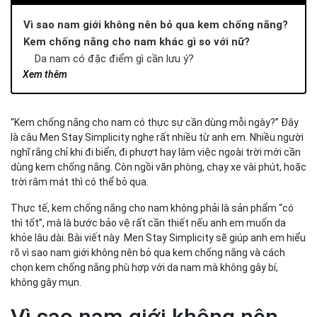
Vì sao nam giới không nên bỏ qua kem chống nắng?
Kem chống nắng cho nam khác gì so với nữ?
Da nam có đặc điểm gì cần lưu ý?
Xem thêm
Kết cấu nào phù hợp cho anh em?
Chỉ số chống nắng SPF bao nhiêu là đủ cho nam giới?
Da nam dầu mụn nên chọn kem chống nắng và kết hợp
“Kem chống nắng cho nam có thực sự cần dùng mỗi ngày?” Đây
chăm sóc như thế nào?
là câu Men Stay Simplicity nghe rất nhiều từ anh em. Nhiều người
Chọn sản phẩm mỏng nhẹ để tránh tình trạng bí da – nổi
nghĩ rằng chỉ khi đi biển, đi phượt hay làm việc ngoài trời mới cần
mụn
dùng kem chống nắng. Còn ngồi văn phòng, chạy xe vài phút, hoặc
Kết hợp làm sạch đúng cách
trời râm mát thì có thể bỏ qua.
Khi nào nên đổi kem chống nắng?
Thực tế, kem chống nắng cho nam không phải là sản phẩm “có
Gợi ý Kem chống nắng SPF 50 PA++++ từ Men Stay
thì tốt”, mà là bước bảo vệ rất cần thiết nếu anh em muốn da
Simplicity
khỏe lâu dài. Bài viết này Men Stay Simplicity sẽ giúp anh em hiểu
Vì sao da nam nên dùng kem chống nắng với công nghệ
rõ vì sao nam giới không nên bỏ qua kem chống nắng và cách
hiện đại?
chọn kem chống nắng phù hợp với da nam mà không gây bí,
Kem chống nắng SPF 50 PA++++ ứng dụng công nghệ
không gây mụn.
Encapsulated Sunscreen
Kết luận – Kem chống nắng cho nam có nên dùng mỗi
Vì sao nam giới không nên