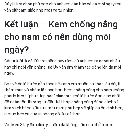
Đây là lựa chọn phù hợp cho anh em cần bảo vệ da mỗi ngày mà
vẫn giữ cảm giác nhẹ mặt và tự nhiên.
Kết luận – Kem chống nắng
cho nam có nên dùng mỗi
ngày?
Câu trả lời là có. Dù trời nắng hay râm, dù anh em ra ngoài nhiều
hay chỉ ngồi văn phòng, tia UV vẫn âm thầm tác động lên da mỗi
ngày.
Bảo vệ da là bước nền tảng nếu anh em muốn da khỏe lâu dài, ít
thâm mụn và chậm lão hóa hơn. Kem chống nắng cho nam không
phải là bước “phức tạp hóa” skincare, mà là bước đơn giản nhất
để ngăn tổn thương từ đầu. Kết hợp chống nắng đúng cách và
làm sạch bằng sữa rửa mặt nam phù hợp sẽ giúp da ổn định hơn,
ít mụn hơn và duy trì phong độ lâu dài hơn.
Với Men Stay Simplicity, chăm da không cần quá nhiều bước.