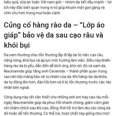
hiệu quả, vừa an toàn. Với nam giới – nhóm da tiết dầu mạnh – lợi
ích này đặc biệt quan trọng vì nó giúp khuôn mặt gọn gàng và
chỉn chu hơn trong mọi hoàn cảnh.
Củng cố hàng rào da – “Lớp áo
giáp” bảo vệ da sau cạo râu và
khói bụi
Da nam thường chịu tổn thương lặp đi lặp lại từ việc cạo râu,
nắng nóng, khói bụi và áp lực môi trường làm việc. Điều này khiến
hàng rào da bị yếu, dẫn đến dễ kích ứng, khô rát, đỏ và sạm da.
Niacinamide giúp tăng sinh Ceramide – thành phần quan trọng
tạo nên lớp màng bảo vệ tự nhiên của da. Khi hàng rào da khỏe,
da tự động ẩm hơn, đàn hồi hơn và ít bị tổn thương trước các tác
nhân bên ngoài.
Công dụng này rất cần thiết cho những anh em hay cạo râu mỗi
ngày. Niacinamide giúp da phục hồi nhanh chóng, giảm cảm giác
rát châm chích sau khi cạo, đồng thời hỗ trợ làm dịu các vùng da
đỏ hoặc dễ tổn thương. Có thể nói, hoạt chất này giống như một