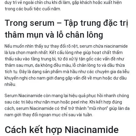
duy trì vẻ ngoài chỉn chu khi đi làm, gặp khách hoặc xuất hiện
trong các buổi tiệc cuối năm.
Trong serum – Tập trung đặc trị
thâm mụn và lỗ chân lông
Nếu muốn nhìn thấy sự thay đổi rõ rệt, serum chứa niacinamide
là lựa chọn mạnh nhất. Kết cấu lỏng nhẹ giúp hoạt chất thẩm
thấu sâu vào tầng trung bì, từ đó xử lý tận gốc các vấn đề như
thâm sau mụn, da không đều màu, lỗ chân lông to và dầu thừa
tích tụ. Đây là dạng sản phẩm mà hầu như các chuyên gia da liễu
khuyến nghị cho nam giới đang gặp vấn đề về mụn hoặc dư dầu
nhiều.
Serum Niacinamide còn mang lại hiệu quả phục hồi nhanh chóng
sau các trị liệu như nặn mụn hoặc peel nhẹ. Khi kết hợp đúng
cách, serum Niacinamide có thể trở thành “mũi nhọn” giúp làn da
nam giới thay đổi ngoạn mục chỉ sau vài tuần.
Cách kết hợp Niacinamide