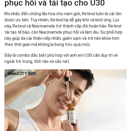
phục hồi và tái tạo cho U30
Khi nhắc đến chống lão hóa cho nam giới, Retinol luôn là cái tên
được ưu tiên. Tuy nhiên, Retinol lại dễ gây khô và kích ứng. Lúc
này, Retinol và Niacinamide trở thành cặp đôi hoàn hảo: Retinol
tái tạo tế bào, còn Niacinamide phục hồi và làm dịu. Sự phối hợp
này giúp da cải thiện nếp nhăn, giảm sạm và trở nên khỏe hơn
theo thời gian mà không bị bong tróc quá mức.
Đây là combo đặc biệt phù hợp với anh em U30 cần duy trì vẻ
ngoài trẻ trung, tỉnh táo và sắc nét.