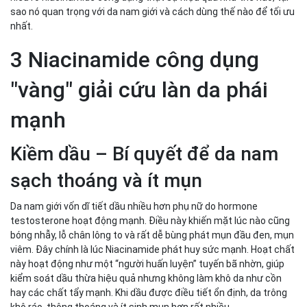
U30
sao nó quan trọng với da nam giới và cách dùng thế nào để tối ưu
Hướng dẫn cách dùng Niacinamide chuẩn để không bị
nhất.
kích ứng
Dùng đúng nồng độ – Bắt đầu từ 2–5% để đảm bảo an
3 Niacinamide công dụng
toàn
Dùng đúng thứ tự – Lỏng trước, đặc sau
"vàng" giải cứu làn da phái
Dùng đúng thời điểm – Sáng và tối đều được vì
Niacinamide không bắt nắng
mạnh
Serum chứa niacinamide — Serum Vital hiệu quả sáng
da mờ thâm từ Men Stay Simplicity
Kiềm dầu – Bí quyết để da nam
Kết luận
sạch thoáng và ít mụn
Có thể anh em quan tâm
Da nam giới vốn dĩ tiết dầu nhiều hơn phụ nữ do hormone
testosterone hoạt động mạnh. Điều này khiến mặt lúc nào cũng
bóng nhẫy, lỗ chân lông to và rất dễ bùng phát mụn đầu đen, mụn
viêm. Đây chính là lúc Niacinamide phát huy sức mạnh. Hoạt chất
này hoạt động như một “người huấn luyện” tuyến bã nhờn, giúp
kiểm soát dầu thừa hiệu quả nhưng không làm khô da như cồn
hay các chất tẩy mạnh. Khi dầu được điều tiết ổn định, da trông
khô ráo, thông thoáng và ít sinh mụn hơn rất nhiều.