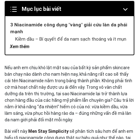
Mục lục bài viết
3 Niacinamide công dụng "vàng" giải cứu làn da phái
mạnh
Kiềm dầu – Bí quyết để da nam sạch thoáng và ít mụn
Thu nhỏ lỗ chân lông – Giải pháp cho làn da mịn màng và
Xem thêm
ít khuyết điểm
Củng cố hàng rào da – “Lớp áo giáp” bảo vệ da sau cạo
râu và khói bụi
Nếu anh em chịu khó lật mặt sau của bất kỳ sản phẩm skincare
bán chạy nào dành cho nam hiện nay, khả năng rất cao sẽ thấy
Hiệu quả của Niacinamide trong từng dạng sản phẩm
cái tên Niacinamide nằm trong bảng thành phần. Không phải tình
Trong sữa rửa mặt – Làm sạch nhưng không làm khô da
cờ mà hoạt chất này được ưu ái đến vậy. Trong vô vàn chất
Trong serum – Tập trung đặc trị thâm mụn và lỗ chân
dưỡng da trên thị trường, tại sao Niacinamide lại trở thành lựa
lông
chọn hàng đầu của các hãng mỹ phẩm lẫn chuyên gia? Câu trả lời
Cách kết hợp Niacinamide với các hoạt chất hạng
nằm ở khả năng “đa nhiệm” hiếm có của nó: vừa kiềm dầu, vừa
nặng
làm sáng, vừa phục hồi hàng rào da – đúng những vấn đề mà làn
Niacinamide và Vitamin C – Bộ đôi dưỡng sáng, mờ thâm
da nam giới phải đối mặt mỗi ngày.
cực mạnh
Bài viết này
Men Stay Simplicity
sẽ phân tích sâu hơn để anh em
Retinol và Niacinamide – Cặp đôi phục hồi và tái tạo cho
hiểu rõ niacinamide công dụng thật sự hiệu quả như thế nào, tại