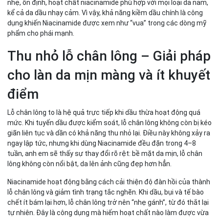
nhẹ, ổn định, hoạt chất niacinamide phù hợp với mọi loại da nam,
kể cả da dầu nhạy cảm. Vì vậy, khả năng kiềm dầu chính là công
dụng khiến Niacinamide được xem như “vua” trong các dòng mỹ
phẩm cho phái mạnh.
Thu nhỏ lỗ chân lông – Giải pháp
cho làn da mịn màng và ít khuyết
điểm
Lỗ chân lông to là hệ quả trực tiếp khi dầu thừa hoạt động quá
mức. Khi tuyến dầu được kiểm soát, lỗ chân lông không còn bị kéo
giãn liên tục và dần có khả năng thu nhỏ lại. Điều này không xảy ra
ngay lập tức, nhưng khi dùng Niacinamide đều đặn trong 4–8
tuần, anh em sẽ thấy sự thay đổi rõ rệt: bề mặt da mịn, lỗ chân
lông không còn nổi bật, da lên ảnh cũng đẹp hơn hẳn.
Niacinamide hoạt động bằng cách cải thiện độ đàn hồi của thành
lỗ chân lông và giảm tình trạng tắc nghẽn. Khi dầu, bụi và tế bào
chết ít bám lại hơn, lỗ chân lông trở nên “nhẹ gánh”, từ đó thắt lại
tự nhiên. Đây là công dụng mà hiếm hoạt chất nào làm được vừa